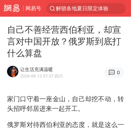
网易号
解锁各地夏日限定体验
视频丨中国东方电气集团原党组副书记、董事宋致远被查
自己不善经营西伯利亚，却宣
台风白海豚闭眼浙江上海处于危险半圆
言对中国开放？俄罗斯到底打
香港宏福苑火灾或由烟头引起
什么算盘
网约车司机充电时猝死保险拒赔
中国父女泰国骑摩托车坠崖1死1伤
让生活充满温暖
0
白海豚将正面袭击贯穿浙江
2026-06-12 07:37
·四川
周末打虎 宋致远被查
温州发布告全体市民书：非必要不外出
家门口守着一座金山，自己却挖不动，转
头招呼邻居进来一起开工。
刘浩存百花奖开幕式红裙起舞
郑丽文：台湾从来没有“独立”过
俄罗斯对待西伯利亚的态度，就是这么一