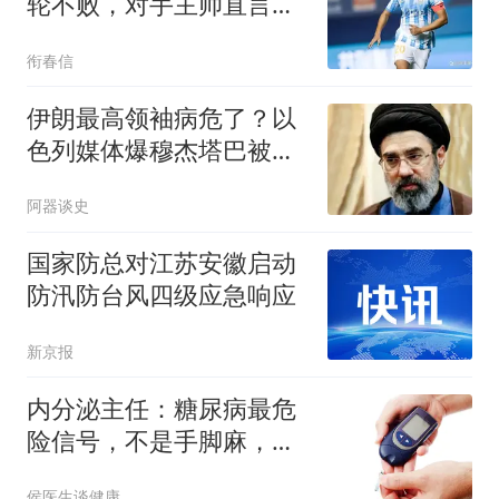
轮不败，对手主帅直言被
打服
衔春信
伊朗最高领袖病危了？以
色列媒体爆穆杰塔巴被紧
急送医，情况危急
阿器谈史
国家防总对江苏安徽启动
防汛防台风四级应急响应
新京报
内分泌主任：糖尿病最危
险信号，不是手脚麻，是
频繁出现这4异常
侯医生谈健康