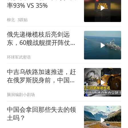
率93% VS 35%
柳北
3跟贴
俄先递橄榄枝后亮剑远
东，60艘战舰摆开阵仗，
日本敢动北方四岛？
环球军武密语
中吉乌铁路加速推进，赶
在俄罗斯脱身前，中国拿
下向西通道自主权
脑洞编剧小剧场
中国会拿回那些失去的领
土吗？