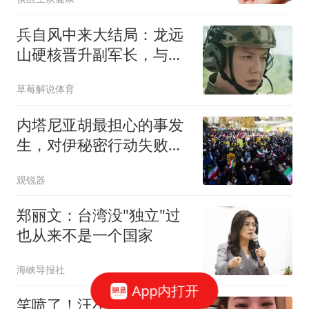
兵自风中来大结局：龙远
山硬核晋升副军长，与陈
汉霄阔别三十年终重逢
草莓解说体育
内塔尼亚胡最担心的事发
生，对伊秘密行动失败，
摩萨德高官被解职
观锐器
郑丽文：台湾没"独立"过
也从来不是一个国家
海峡导报社
App内打开
笑喷了！汪小菲雨中双手