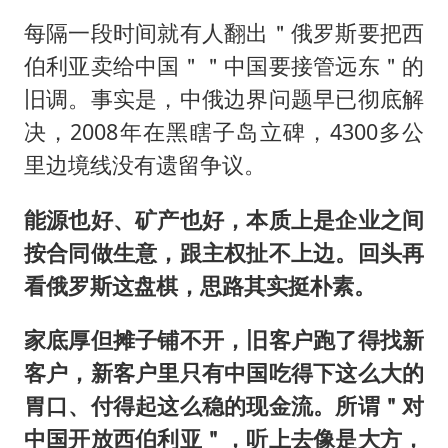
每隔一段时间就有人翻出＂俄罗斯要把西
伯利亚卖给中国＂＂中国要接管远东＂的
旧调。事实是，中俄边界问题早已彻底解
决，2008年在黑瞎子岛立碑，4300多公
里边境线没有遗留争议。
能源也好、矿产也好，本质上是企业之间
按合同做生意，跟主权扯不上边。回头再
看俄罗斯这盘棋，思路其实挺朴素。
家底厚但摊子铺不开，旧客户跑了得找新
客户，新客户里只有中国吃得下这么大的
胃口、付得起这么稳的现金流。所谓＂对
中国开放西伯利亚＂，听上去像是大方，