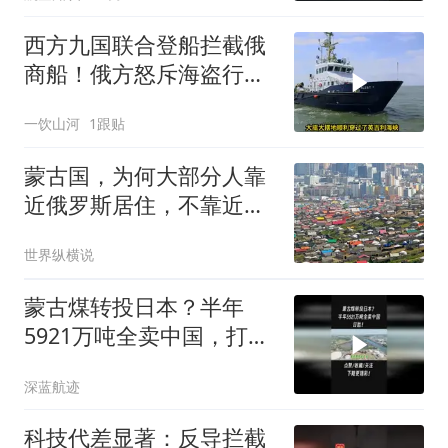
西方九国联合登船拦截俄
商船！俄方怒斥海盗行
为，深陷双重死局的普京
一饮山河
1跟贴
难道只能认栽？
蒙古国，为何大部分人靠
近俄罗斯居住，不靠近中
国居住？
世界纵横说
蒙古煤转投日本？半年
5921万吨全卖中国，打
脸！2
深蓝航迹
科技代差显著：反导拦截