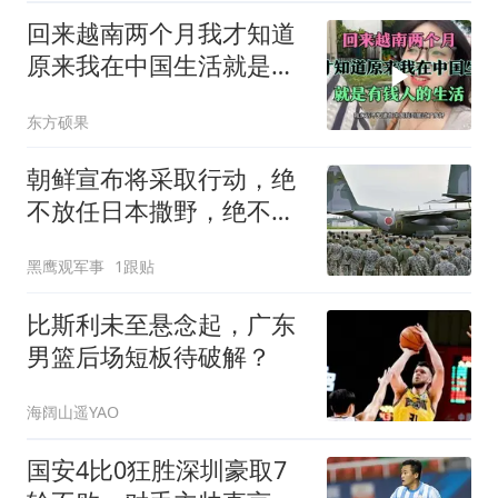
回来越南两个月我才知道
原来我在中国生活就是有
钱人的生活
东方硕果
朝鲜宣布将采取行动，绝
不放任日本撒野，绝不会
让人类再遭灾祸
黑鹰观军事
1跟贴
比斯利未至悬念起，广东
男篮后场短板待破解？
海阔山遥YAO
国安4比0狂胜深圳豪取7