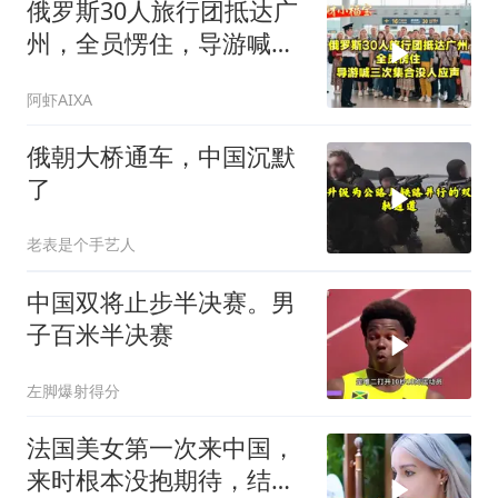
俄罗斯30人旅行团抵达广
州，全员愣住，导游喊三
次集合没人应声
阿虾AIXA
俄朝大桥通车，中国沉默
了
老表是个手艺人
中国双将止步半决赛。男
子百米半决赛
左脚爆射得分
法国美女第一次来中国，
来时根本没抱期待，结果