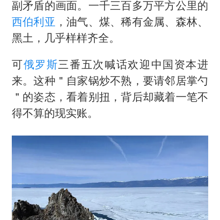
万岁山接盘烂尾恒大文旅城
副矛盾的画面。一千三百多万平方公里的
泰国初中生饮弹自尽前开了26枪
西伯利亚
，油气、煤、稀有金属、森林、
黑土，几乎样样齐全。
多个明星演唱会取消
店主称换“青海拉面”招牌后生意更好
可
俄罗斯
三番五次喊话欢迎中国资本进
女儿为争财产堵门阻挠父亲出殡
来。这种＂自家锅炒不熟，要请邻居掌勺
Kimi K3也失控了
＂的姿态，看着别扭，背后却藏着一笔不
得不算的现实账。
习近平心系体育强国建设