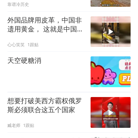
靠谱冷历史
外国品牌用皮革，中国非
遗用黄金， 这就是中国手
艺的文化内涵
心心笑笑
1跟贴
天空硬糖消
想要打破美西方霸权俄罗
斯必须联合这五个国家
臧老师
1跟贴