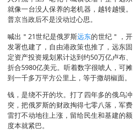
就像一台没人保养的老机器，越转越慢。
普京当政后不是没动过心思。
喊出＂21世纪是俄罗斯
远东
的世纪＂，开
发署也建了，自由港政策也推了，远东固
定资产投资规划累计达到约50万亿卢布、
折合5980亿美元。听着数字很唬人，可摊
到一千多万平方公里上，等于撒胡椒面。
钱，是绕不开的坎。打了四年多的俄乌冲
突，把俄罗斯的财政掏得七零八落，军费
雷打不动地往上涨，留给民生和基建的额
度本就紧巴。