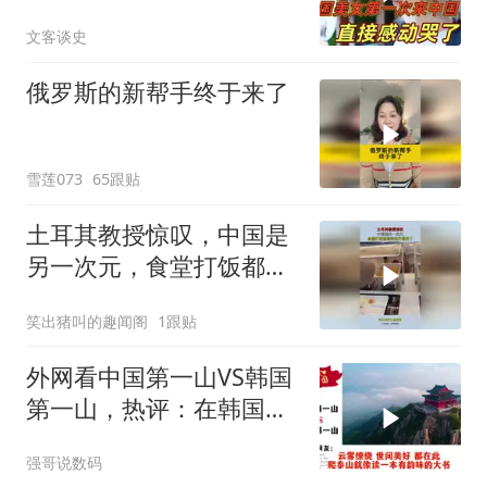
直接泪洒张家界
文客谈史
俄罗斯的新帮手终于来了
雪莲073
65跟贴
土耳其教授惊叹，中国是
另一次元，食堂打饭都高
科技开眼界了！
笑出猪叫的趣闻阁
1跟贴
外网看中国第一山VS韩国
第一山，热评：在韩国土
堆也算山？
强哥说数码