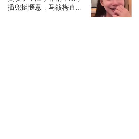
插兜挺惬意，马筱梅直播
回应汪吉辰像谁
草莓解说体育
全西方的力量都开始绞杀
俄罗斯，正是这种时候才
要血战到底！
顾史
掘金队首发薪金太夸张
了，最便宜2155万，难怪
沃特森留不住
大西体育
16万高端河轮游变"每天
赶大巴拉练" 老人天天吃
保心丸