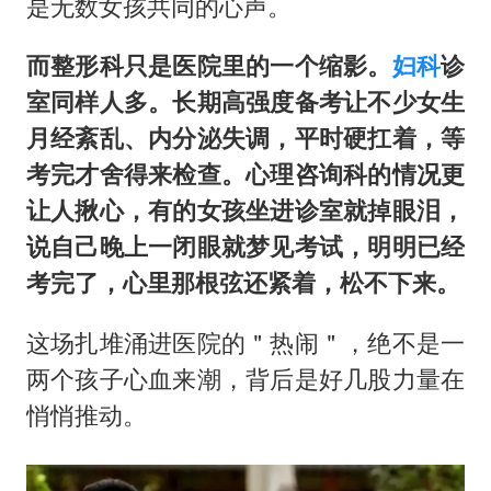
是无数女孩共同的心声。
而整形科只是医院里的一个缩影。
妇科
诊
室同样人多。长期高强度备考让不少女生
月经紊乱、内分泌失调，平时硬扛着，等
考完才舍得来检查。心理咨询科的情况更
让人揪心，有的女孩坐进诊室就掉眼泪，
说自己晚上一闭眼就梦见考试，明明已经
考完了，心里那根弦还紧着，松不下来。
这场扎堆涌进医院的＂热闹＂，绝不是一
两个孩子心血来潮，背后是好几股力量在
悄悄推动。