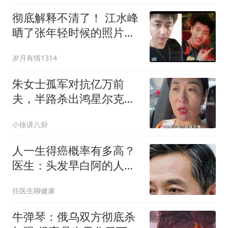
彻底解释不清了！ 江水峰
晒了张年轻时候的照片分
不清谁是谁。
岁月有情1314
朱女士孤军对抗亿万前
夫，半路杀出鸿星尔克老
板，背后原因太戳心
小徐讲八卦
人一生得癌概率有多高？
医生：头发早白阿的人，
癌症风险或会更低？
任医生聊健康
牛弹琴：俄乌双方彻底杀