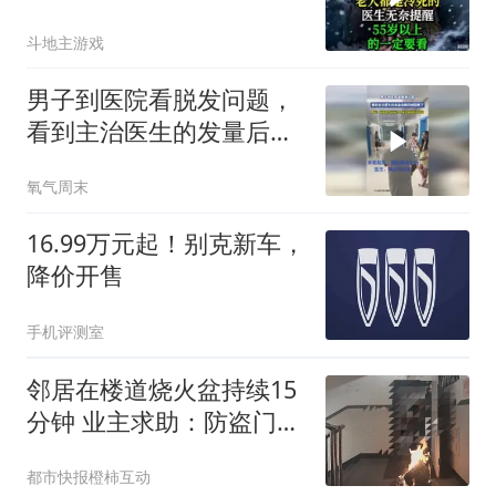
要看！
斗地主游戏
男子到医院看脱发问题，
看到主治医生的发量后瞬
间想回家了，网友：他放
氧气周末
弃了他自己，但他不会放
弃你们的
16.99万元起！别克新车，
降价开售
手机评测室
邻居在楼道烧火盆持续15
分钟 业主求助：防盗门都
烫手
都市快报橙柿互动