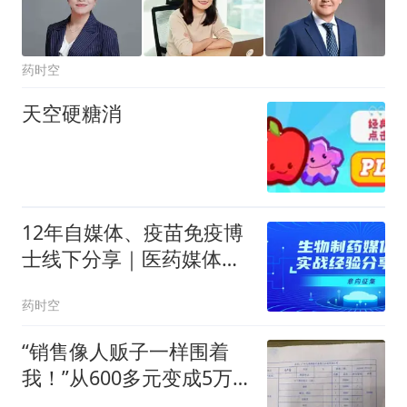
药时空
天空硬糖消
12年自媒体、疫苗免疫博
士线下分享｜医药媒体运
营实战培训
药时空
“销售像人贩子一样围着
我！”从600多元变成5万
元，57岁保洁阿姨做医美