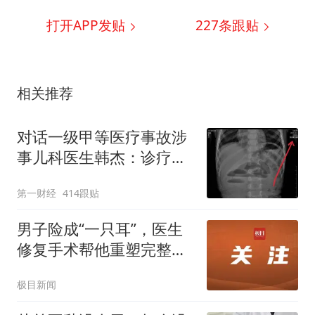
打开APP发贴
227
条跟贴
相关推荐
对话一级甲等医疗事故涉
事儿科医生韩杰：诊疗中
有疏漏，我认错，但不能
第一财经
414跟贴
认罪
男子险成“一只耳”，医生
修复手术帮他重塑完整耳
型
极目新闻