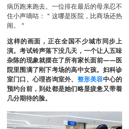
FIFA官方支持因凡蒂诺
病历跑来跑去。一位排在最后的母亲忍不
41岁女子为鼓励女儿考上985研究生
住小声嘀咕：＂这哪是医院，比商场还热
乘客脱鞋散发异味 司机提醒反被怼
闹。＂
日本籍女网红在韩直播时自杀身亡
这样的画面，正在全国不少城市同步上
恩比德变瘦引热议
演。考试铃声落下没几天，一个让人五味
总书记关心百姓身边这些民生大事
杂陈的现象就摆在了所有家长面前——医
院里围满了刚下考场的高中女孩。妇科诊
室门口、心理咨询室外、
整形美容
中心的
预约台前，到处都是她们略显疲惫又带着
几分期待的脸。