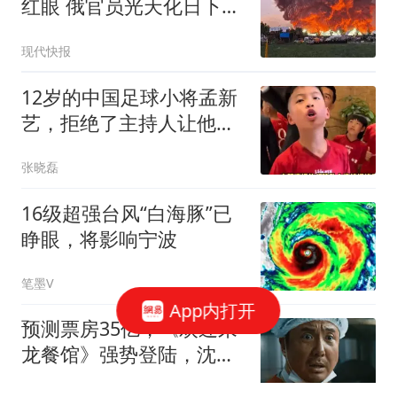
红眼 俄官员光天化日下被
暗杀
现代快报
12岁的中国足球小将孟新
艺，拒绝了主持人让他现
场来个空翻的要求
张晓磊
16级超强台风“白海豚”已
睁眼，将影响宁波
笔墨V
App内打开
预测票房35亿，《欢迎来
龙餐馆》强势登陆，沈腾
的金字招牌无人能敌