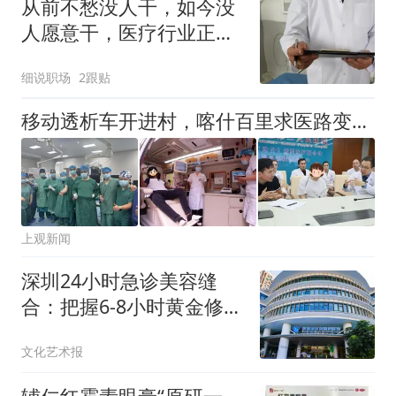
从前不愁没人干，如今没
人愿意干，医疗行业正在
付出代价
细说职场
2跟贴
移动透析车开进村，喀什百里求医路变家门口的诊疗室
上观新闻
深圳24小时急诊美容缝
合：把握6-8小时黄金修复
时间，让伤口愈合与美观
文化艺术报
兼顾