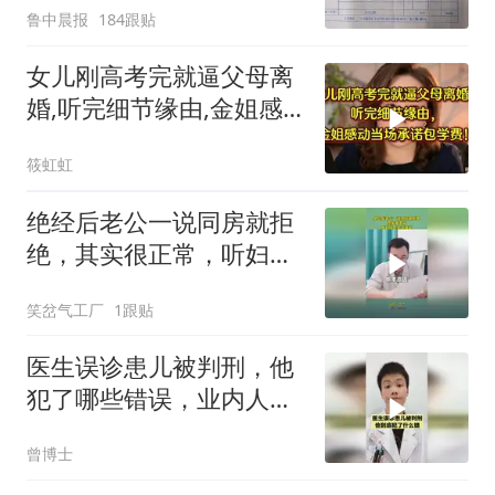
鲁中晨报
184跟贴
后眼睛肿到流泪、视物模
糊
女儿刚高考完就逼父母离
婚,听完细节缘由,金姐感
动当场承诺包学费
筱虹虹
绝经后老公一说同房就拒
绝，其实很正常，听妇科
医生讲清楚！
笑岔气工厂
1跟贴
医生误诊患儿被判刑，他
犯了哪些错误，业内人士
来详细分析！
曾博士