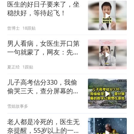
医生的好日子要来了，坐
稳扶好，等待起飞！
曾博士
18跟贴
男人看病，女医生开口第
一句就蒙了，网友：先验
货
夏正经
1跟贴
儿子高考估分330，我偷
偷哭三天，查分屏幕的数
字让我愣在原地！
雪姐故事多
老人都是冷死的，医生无
奈提醒，55岁以上的一定