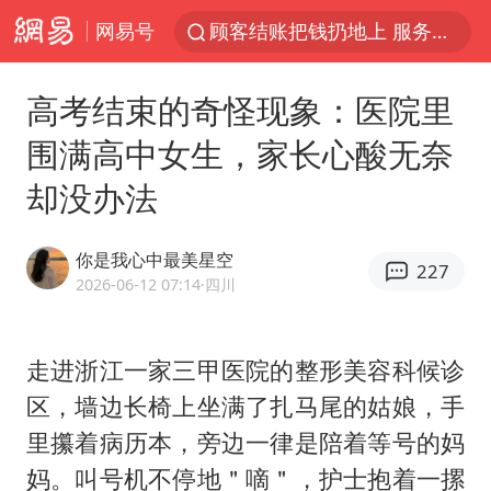
网易号
顾客结账把钱扔地上 服务员霸气扔回
38岁山东财大教授刘海明逝世
高考结束的奇怪现象：医院里
被泰航拒载中国乘客：免费改签没兑现
围满高中女生，家长心酸无奈
陕西柞水遭遇暴雨五千余户群众转移
却没办法
银行午休1.5小时 留个窗口行不行
台风白海豚或在华东沿海登陆
你是我心中最美星空
227
弹药库存告急 美军补货难
2026-06-12 07:14
·四川
沙特否认与胡塞武装举行会谈
如何把百年大党建设得更加坚强有力
走进浙江一家三甲医院的整形美容科候诊
区，墙边长椅上坐满了扎马尾的姑娘，手
香港殿堂级填词人黎彼得因病离世 终年76岁
里攥着病历本，旁边一律是陪着等号的妈
李亚鹏向地铁吐血女孩捐99999元
妈。叫号机不停地＂嘀＂，护士抱着一摞