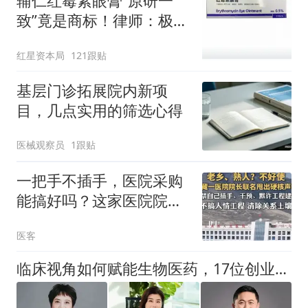
辅仁红霉素眼膏“原研一
致”竟是商标！律师：极易
误导消费者，不妥
红星资本局
121跟贴
基层门诊拓展院内新项
目，几点实用的筛选心得
医械观察员
1跟贴
一把手不插手，医院采购
能搞好吗？这家医院院长
书记联名限权，把采购“潜
医客
规则”晒成了公开“明规则”
临床视角如何赋能生物医药，17位创业者的答案