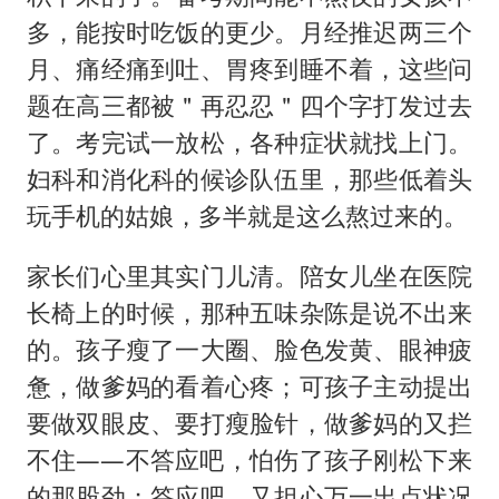
多，能按时吃饭的更少。月经推迟两三个
月、痛经痛到吐、胃疼到睡不着，这些问
题在高三都被＂再忍忍＂四个字打发过去
了。考完试一放松，各种症状就找上门。
妇科和消化科的候诊队伍里，那些低着头
玩手机的姑娘，多半就是这么熬过来的。
家长们心里其实门儿清。陪女儿坐在医院
长椅上的时候，那种五味杂陈是说不出来
的。孩子瘦了一大圈、脸色发黄、眼神疲
惫，做爹妈的看着心疼；可孩子主动提出
要做双眼皮、要打瘦脸针，做爹妈的又拦
不住——不答应吧，怕伤了孩子刚松下来
的那股劲；答应吧，又担心万一出点状况