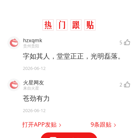
hzxqmk
5
贵州贵阳
字如其人，堂堂正正，光明磊落。
2026-06-12
火星网友
2
来自火星
苍劲有力
2026-06-12
打开APP发贴
9
条跟贴