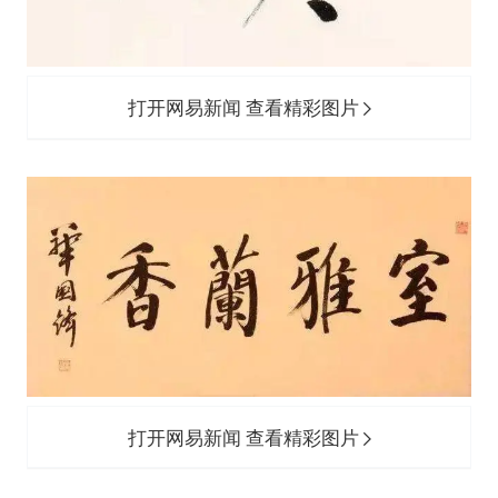
打开网易新闻 查看精彩图片
打开网易新闻 查看精彩图片