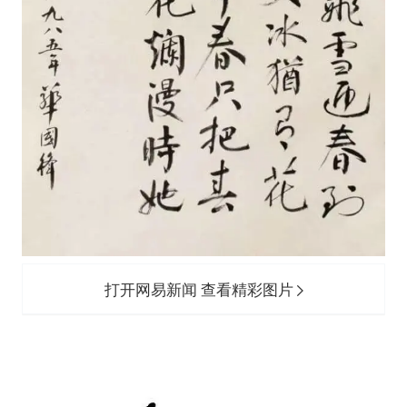
打开网易新闻 查看精彩图片