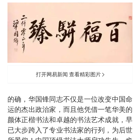
打开网易新闻 查看精彩图片
的确，华国锋同志不仅是一位改变中国命
运的杰出政治家，而且他凭借一笔华美的
颜体正楷书法和卓越的书法艺术成就，早
已大步跨入了专业书法家的行列，为后世