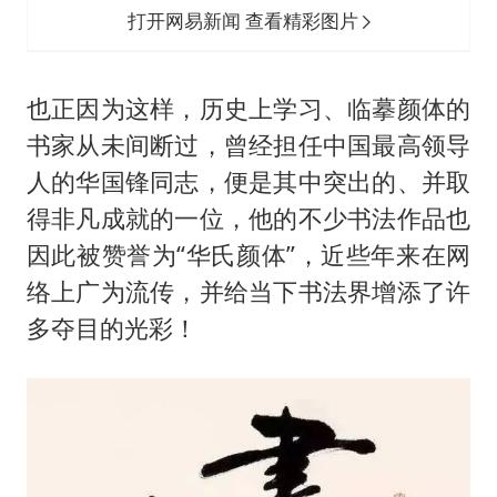
打开网易新闻 查看精彩图片
也正因为这样，历史上学习、临摹颜体的
书家从未间断过，曾经担任中国最高领导
人的华国锋同志，便是其中突出的、并取
得非凡成就的一位，他的不少书法作品也
因此被赞誉为“华氏颜体”，近些年来在网
络上广为流传，并给当下书法界增添了许
多夺目的光彩！