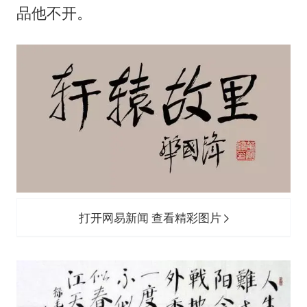
品他不开。
打开网易新闻 查看精彩图片