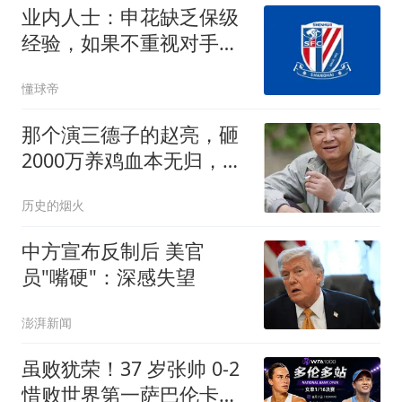
业内人士：申花缺乏保级
经验，如果不重视对手会
更危险
懂球帝
那个演三德子的赵亮，砸
2000万养鸡血本无归，抑
郁 7 年现状如何
历史的烟火
中方宣布反制后 美官
员"嘴硬"：深感失望
澎湃新闻
虽败犹荣！37 岁张帅 0-2
惜败世界第一萨巴伦卡，