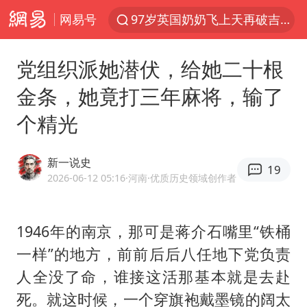
网易号
97岁英国奶奶飞上天再破吉尼斯纪录
美国将对多晶硅衍生品加征15%关税
党组织派她潜伏，给她二十根
泰国校园枪击案死亡人数升至7人
金条，她竟打三年麻将，输了
公司“上四休三”但要降薪1000元
个精光
泰高官回应中国人在泰遭歧视：全面调查
改名后的“青海拉面”店
新一说史
19
火把节震撼瞬间
2026-06-12 05:16
·河南
·优质历史领域创作者
台军“汉光秀”开场闹剧多
女子开一天一夜空调后二氧化碳中毒
1946年的南京，那可是蒋介石嘴里“铁桶
一样”的地方，前前后后八任地下党负责
“空调24小时开着更省电”不实
人全没了命，谁接这活那基本就是去赴
70多岁父亲独自坐车到上海看望女儿
死。就这时候，一个穿旗袍戴墨镜的阔太