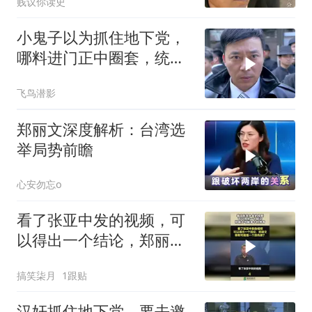
贱议你读史
小鬼子以为抓住地下党，
哪料进门正中圈套，统统
去见阎王
飞鸟潜影
郑丽文深度解析：台湾选
举局势前瞻
心安勿忘o
看了张亚中发的视频，可
以得出一个结论，郑丽文
可能是个投机者！
搞笑柒月
1跟贴
汉奸抓住地下党，要去邀