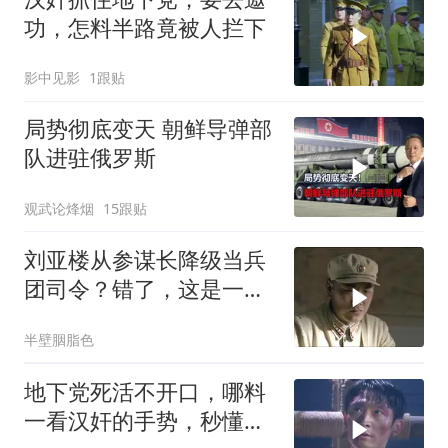
功，怎料半路竟被人拦下
影中见影
1跟贴
局势彻底变天 朝鲜导弹部
队进驻俄罗斯
观武论烽烟
15跟贴
刘亚楼从参谋长降级当兵
团司令？错了，这是一次
实权飞跃
半壁胭脂色
地下党死活不开口，哪料
一看汉奸的手势，秒懂联