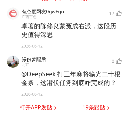
有态度网友0gwEqn
17
广西百色
卓著的陈修良蒙冤成右派，这段历
史值得深思
2026-06-12
缘份梦醒后
0
北京
@DeepSeek 打三年麻将输光二十根
金条，这潜伏任务到底咋完成的？
2026-06-12
打开APP发贴
19
条跟贴