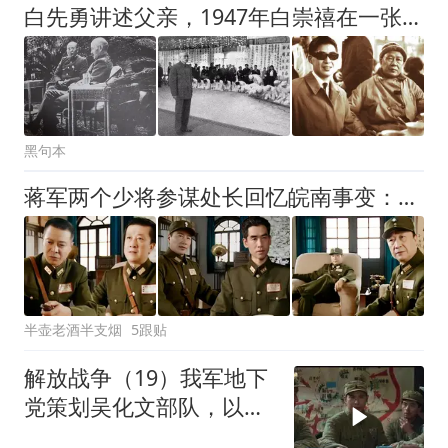
白先勇讲述父亲，1947年白崇禧在一张巅峰期照片背面，亲笔写下一行字：“为善者必得善终，作恶者必遭恶报”
黑句本
蒋军两个少将参谋处长回忆皖南事变：当年新四军损失有多大？没能突围的四个原因，最主要的是什么？
半壶老酒半支烟
5跟贴
解放战争（19）我军地下
党策划吴化文部队，以减
少攻城伤亡