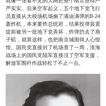
就像一张看不见的大网把整个南京捂得严
严实实。后来空军起义，五个地下党飞行
员直接从大校场机场偷了满油满弹的B-24
轰炸机，本来要炸总统府，结果投弹装置
提前被另一批地下党弄坏，炸弹扔去了燕
子矶，就算这样，也把南京城闹得人心惶
惶。国民党直接封了机场查了一周，淮海
战场上的国民党陆军直接没了空军支援，
解放军围歼作战轻松了不止一点。