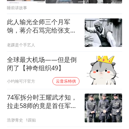
睡前讲故事
此人输光全师三个月军
饷，蒋介石骂完给张支
票，还给他官升一级
老踝是个手艺人
全球最大机场——但是倒
闭了【神奇组织49】
00:02
小约翰可汗官方
云音乐特供
74军拆分时王耀武才知，
拉走58师的竟是首任军长
俞济时，气得称病
浩渺青史
1跟贴