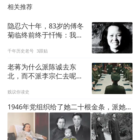
相关推荐
隐忍六十年，83岁的傅冬
菊临终前终于忏悔：我这
一生所有的荣光，全是父
千年历史老号
3跟贴
亲换来的
老蒋为什么派陈诚去东
北，而不派李宗仁去呢？
明明李宗仁更合适
贱议你读史
1946年党组织给了她二十根金条，派她秘密潜伏南京收集情报，结果她硬是打了三年麻将输了个精光，全城解放众人才知她高明