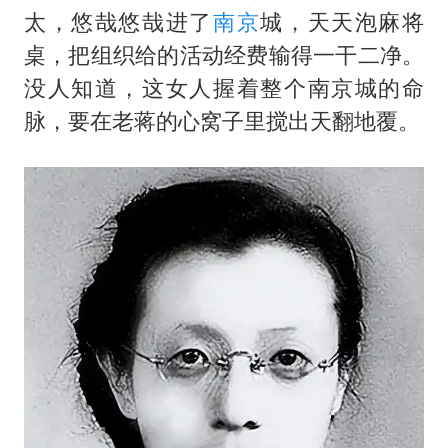
男子杀人后逃进深山21年活得像野人
太，悠哉悠哉进了
南京
城，天天泡麻将
OpenAI为免费用户升级GPT-5.6 Luna
桌，把组织给的活动经费输得一干二净。
“中国蔬菜之乡”最高温达41.8℃
没人知道，这女人握着整个南京城的命
如何把百年大党建设得更加坚强有力？
脉，要在老蒋的心窝子里搅出天翻地覆。