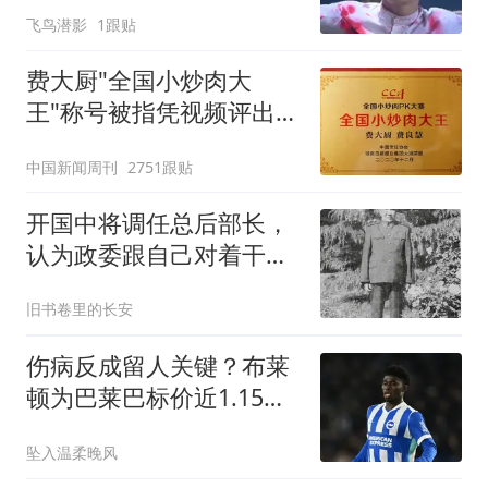
手坑杀鬼子
飞鸟潜影
1跟贴
费大厨"全国小炒肉大
王"称号被指凭视频评出
官方回应
中国新闻周刊
2751跟贴
开国中将调任总后部长，
认为政委跟自己对着干，
矛盾多次闹到总政
旧书卷里的长安
伤病反成留人关键？布莱
顿为巴莱巴标价近1.15亿
英镑
坠入温柔晚风