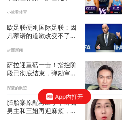
全场仅 1 次非受迫失误，
小兰看体育
老将风骨碾压胜负
欧足联硬刚国际足联：因
凡蒂诺的道歉改变不了任
何事
封面新闻
萨拉迎重磅一击！指控阶
段已彻底结束，弹劾审判
阶段正式开始
深蓝的航迹
App内打开
胚胎案原配再出手，富商
男主和三姐再迎麻烦，被
行拘5日只是前菜
张鴘喜欢软软糯糯