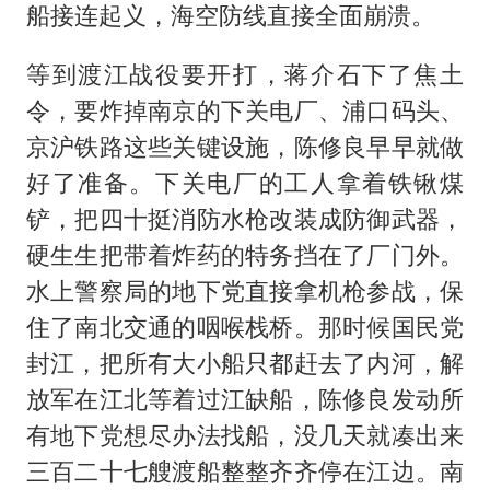
船接连起义，海空防线直接全面崩溃。
等到渡江战役要开打，蒋介石下了焦土
令，要炸掉南京的下关电厂、浦口码头、
京沪铁路这些关键设施，陈修良早早就做
好了准备。下关电厂的工人拿着铁锹煤
铲，把四十挺消防水枪改装成防御武器，
硬生生把带着炸药的特务挡在了厂门外。
水上警察局的地下党直接拿机枪参战，保
住了南北交通的咽喉栈桥。那时候国民党
封江，把所有大小船只都赶去了内河，解
放军在江北等着过江缺船，陈修良发动所
有地下党想尽办法找船，没几天就凑出来
三百二十七艘渡船整整齐齐停在江边。南