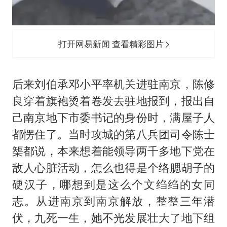
打开网易新闻 查看精彩图片
后来刘伯承邓小平率机关进驻南京，陈修
良穿着旗袍烫着卷发去驻地报到，报出自
己南京地下市委书记的身份时，满屋子人
都愣住了。当时攻城的第八兵团司令陈士
榘都说，本来想着能领导两千多地下党在
敌人心脏活动，怎么也得是个络腮胡子的
硬汉子，哪想到是这么个文绉绉的女同
志。从进南京到南京解放，整整三年潜
伏，九死一生，她不光发展壮大了地下组