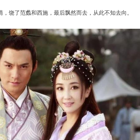
情，饶了范蠡和西施，最后飘然而去，从此不知去向。