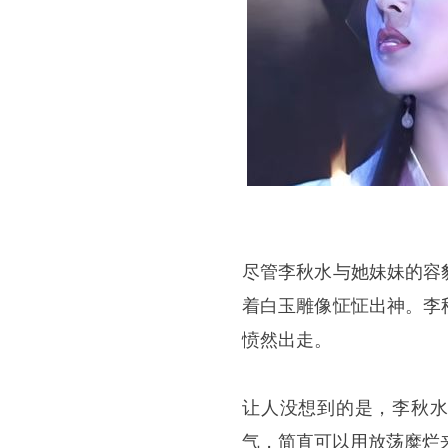
尽管李秋水与她妹妹的容
着白玉雕像怔怔出神。李
愤然出走。
让人没想到的是，李秋水
气，简直可以用放荡糜烂