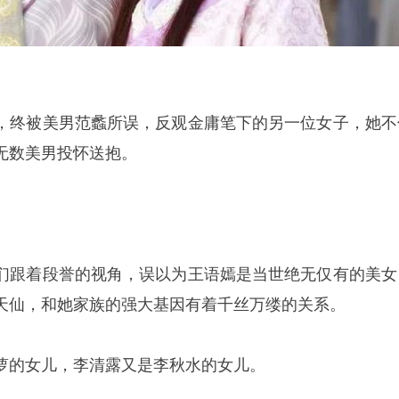
，终被美男范蠡所误，反观金庸笔下的另一位女子，她不
无数美男投怀送抱。
们跟着段誉的视角，误以为王语嫣是当世绝无仅有的美女
天仙，和她家族的强大基因有着千丝万缕的关系。
萝的女儿，李清露又是李秋水的女儿。