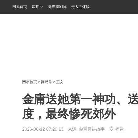
网易首页
应用
无障碍浏览
进入关怀版
网易首页
>
网易号
> 正文
金庸送她第一神功、
度，最终惨死郊外
2026-06-12 07:20:13 来源:
金宝哥讲故事
福建