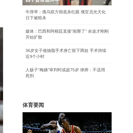
牛弹琴：俄乌双方彻底杀红眼 俄官员光天化
日下被暗杀
媒体：巴西和阿根廷直接"闹掰了" 余波才刚刚
开始扩散
36岁女子做抽脂手术身亡留下两娃 手术持续
近9个小时
人贩子"梅姨"审判时或超75岁 律师：不适用
死刑
体育要闻