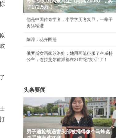
冷军少见的风景写生《海风 2005》，卖
惊
了172.5万！
他是中国传奇学者，小学学历考复旦，一辈子
勇猛精进
原
陈淳：花卉图册
败
俄罗斯女画家苏洛娃：她用画笔征服了科威特
公主，连拉斐尔前派都在21世纪“复活”了！
了
头条要闻
士
打
男子遭抢劫遇害头部被捅得像个马蜂窝
凶手曾潜逃30年