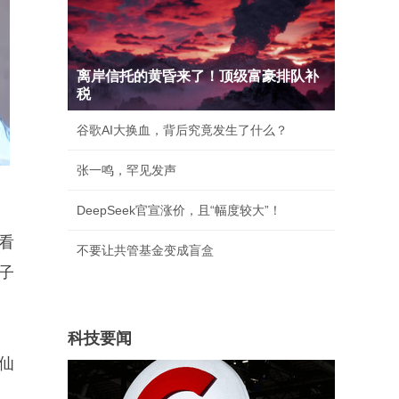
离岸信托的黄昏来了！顶级富豪排队补
税
谷歌AI大换血，背后究竟发生了什么？
张一鸣，罕见发声
DeepSeek官宣涨价，且“幅度较大”！
看
不要让共管基金变成盲盒
子
科技要闻
仙