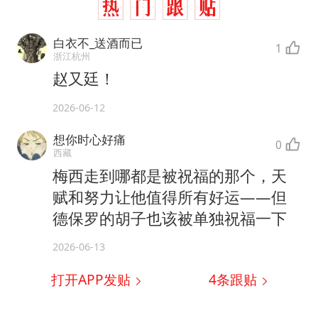
白衣不_送酒而已
1
浙江杭州
赵又廷！
2026-06-12
想你时心好痛
0
西藏
梅西走到哪都是被祝福的那个，天
赋和努力让他值得所有好运——但
德保罗的胡子也该被单独祝福一下
2026-06-13
打开APP发贴
4
条跟贴