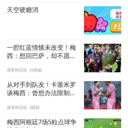
天空硬糖消
一腔红蓝情愫未改变！梅
西：想回巴萨，却不愿再
把未来交给别人决定！
体育闲话说
29跟贴
从对手到队友！卡塞米罗
谈梅西：曾想办法限制
他，如今站在场边欣赏
体育闲话说
3跟贴
他！
梅西阿根廷7场5粒点球争