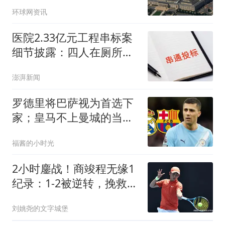
武器
环球网资讯
医院2.33亿元工程串标案
细节披露：四人在厕所内
协商
澎湃新闻
罗德里将巴萨视为首选下
家；皇马不上曼城的当，
决定退出争夺
福酱的小时光
2小时鏖战！商竣程无缘1
纪录：1-2被逆转，挽救2
赛点憾负19号种子
刘姚尧的文字城堡