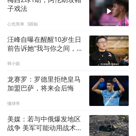
子戏法
心也简单
3跟贴
汪峰自曝在醒醒10岁生日
前告诉她“我与你之间，这
一生开始倒数”
韩小娱
龙赛罗：罗德里拒绝皇马
加盟巴萨，将来会后悔
懂球帝
美媒：若与中俄爆发地区
战争 美军可能动用战术核