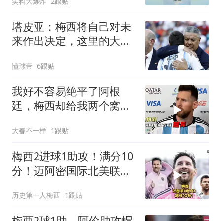
笑料大爆炸
2跟贴
塔皮亚：梅西将自己对未
来作出决定，这里的大门
永远敞开
懂球帝
6跟贴
我好不容易绝平了阿根
廷，梅西却给我两个窝
窝！
大春不一样
1跟贴
梅西2进球1助攻！满分10
分！迈阿密国际北美联盟
杯开门红！
历史第一人梅西
1跟贴
梅西2球1助，阿伦助攻帽