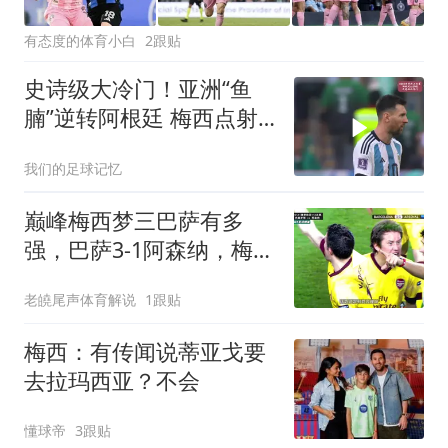
有态度的体育小白
2跟贴
史诗级大冷门！亚洲“鱼
腩”逆转阿根廷 梅西点射
破门 道萨里神仙球
我们的足球记忆
巅峰梅西梦三巴萨有多
强，巴萨3-1阿森纳，梅西
梅开二度，哈维、伊涅斯
老皢尾声体育解说
1跟贴
塔
梅西：有传闻说蒂亚戈要
去拉玛西亚？不会
懂球帝
3跟贴