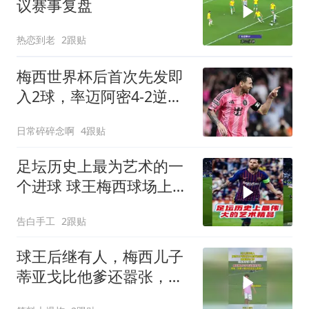
议赛事复盘
热恋到老
2跟贴
梅西世界杯后首次先发即
入2球，率迈阿密4-2逆转
圣路易斯
日常碎碎念啊
4跟贴
足坛历史上最为艺术的一
个进球 球王梅西球场上天
马行空的魔法你
告白手工
2跟贴
球王后继有人，梅西儿子
蒂亚戈比他爹还嚣张，偶
像却是C罗