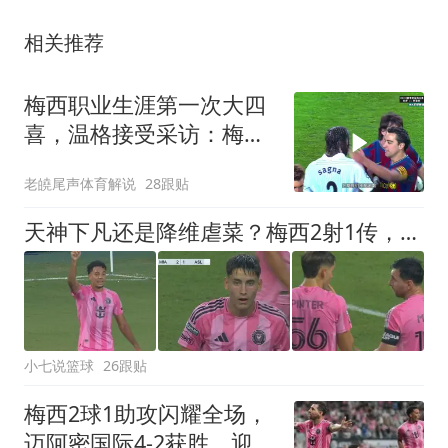
相关推荐
梅西职业生涯第一次大四
喜，温格接受采访：梅西
是足球游戏里走出来的球
老皢尾声体育解说
28跟贴
员
天神下凡还是降维虐菜？梅西2射1传，迈阿密国际4-2弱旅，比赛被迫中断
小七说篮球
26跟贴
梅西2球1助攻闪耀全场，
迈阿密国际4-2获胜，迎联