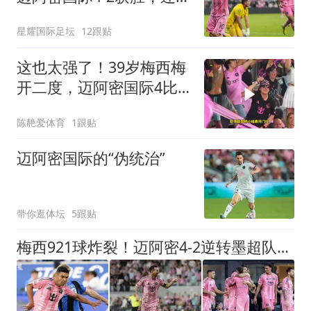
盟杯开门红
星耀国际足坛
12跟贴
这也太强了！39岁梅西梅
开二度，迈阿密国际4比2
逆转圣路易斯
陈赩爱体育
1跟贴
迈阿密国际的“伪统治”
带你逛体坛
5跟贴
梅西921球炸裂！迈阿密4-2逆转墨超队，艾伦三助攻太秀了