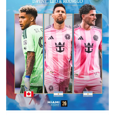
女子利用漏洞0元薅走3000多件家电
80后女柜员逆袭成4200亿银行副行长
把党建设得更加坚强有力
深圳地面沉降致车辆损坏系谣言
现代版摸金校尉落网查获400多枚古币
消费新图景｜多举措提升消费体验 释放夏日经济活力
奋进开新局 实干挑大梁