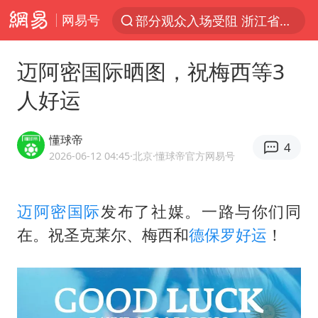
部分观众入场受阻 浙江省博物馆致歉
网易号
以“新”破局 首发经济点亮城市消费活力
U17国足三战全胜
迈阿密国际晒图，祝梅西等3
47岁妈妈突然产女 26岁女儿：很震惊
人好运
男子结婚8年发现3个女儿均非亲生
懂球帝
OpenAI为免费用户升级GPT-5.6 Luna
4
2026-06-12 04:45
·北京
·懂球帝官方网易号
台风白海豚最新路径研判来了
我国编制完成新版全月地质图
迈阿密国际
发布了社媒。一路与你们同
毛宁转发梯田音乐会视频海外网友赞叹
在。祝圣克莱尔、梅西和
德保罗
好运
！
对话重庆地铁吐血女孩
泰国一女公务员妆容引争议 本人回应
巡查组提问 工作人员偷用手机查答案