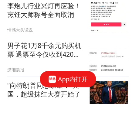
李炮儿行业冥灯再应验！
烹饪大师称号全面取消
情感大头说说
男子花1万8千余元购买机
票 退票至今仅收到420元
退款
潇湘晨报
App内打开
“向特朗普同志致敬！”美
国，超级抹红大赛开始了
牛弹琴
斯基拉：罗梅罗距离马竞
更近一步，将签约5年&年