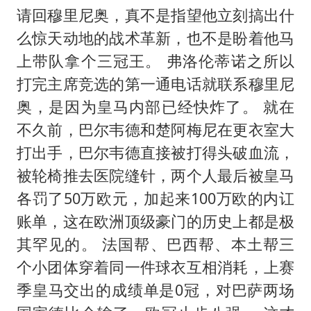
杭州全市有序停课
请回穆里尼奥，真不是指望他立刻搞出什
上四休三，但降薪1000元，你接受吗？
么惊天动地的战术革新，也不是盼着他马
泰国初中生饮弹自尽前开了26枪
上带队拿个三冠王。 弗洛伦蒂诺之所以
36岁男演员成景区NPC后人气爆棚
打完主席竞选的第一通电话就联系穆里尼
奥，是因为皇马内部已经快炸了。 就在
梁家辉：到内地拍戏不是北上是回归
不久前，巴尔韦德和楚阿梅尼在更衣室大
全民健身事业高质量发展
打出手，巴尔韦德直接被打得头破血流，
乐享全民健身 共筑健康中国
被轮椅推去医院缝针，两个人最后被皇马
各罚了50万欧元，加起来100万欧的内讧
账单，这在欧洲顶级豪门的历史上都是极
其罕见的。 法国帮、巴西帮、本土帮三
个小团体穿着同一件球衣互相消耗，上赛
季皇马交出的成绩单是0冠，对巴萨两场