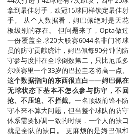
44次打进了42球还有7次助攻，西甲25球
拿到最佳射手，欧冠15球同样锁定最佳射
手。 从个人数据看，姆巴佩绝对是天花
板级别的存在。 但问题来了，Opta做过
一份覆盖全球20大联赛6044名非门将球
员的防守贡献统计，姆巴佩每90分钟的防
守参与度排在全球倒数第二，只比厄瓜多
尔联赛里一个33岁的巴拉圭老将高一点。
这个数据指向的东西很直白——姆巴佩在
无球状态下基本不怎么参与防守，不回
抢、不压迫、不拦截。
一名顶级前锋不防
守本来不算大问题，但当整个球队的防守
体系需要协调一致的时候，一个人的缺口
就是全队的缺口。 更麻烦的是姆巴佩和