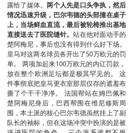
露给了媒体。
两个人先是口头争执，然后
情况迅速升级，巴尔韦德的头部撞在桌子
上，当场鲜血直流，最后被轮椅推出基地
直接送去了医院缝针。
站在他对面动手的
楚阿梅尼，事后也没有得到什么好下场。
皇马对这两名球员各开出了50万欧元的罚
单。 两项加起来100万欧元的内讧罚款，
放在整个欧洲足坛都是极其罕见的。 这
件事彻底把皇马更衣室那层仅存的遮羞布
撕了个干干净净。 法国帮站在姆巴佩和
楚阿梅尼身后，巴西帮围在维尼修斯周
围，本土派的核心巴尔韦德虽然挂上了副
队长的袖标，但在这场冲突中扮演的是被
送进医院的角色。 三个派系谁都不服