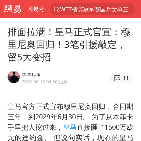
网易号
光影经济撬动暑期消费新蓝海
陈思诚零点晒照为佟丽娅庆生
排面拉满！皇马正式官宣：穆
马克·艾伦退出斯诺克中国公开赛
里尼奥回归！3笔引援敲定，
郑丽文：台湾从来没有“独立”过
留5大变招
新疆优化调整景区内自驾服务费
情侣在平潭拍日出时坠崖致一死一伤
等等talk
11
茅台部分直营店飞天茅台提价
2026-06-12 04:30
·山东
白海豚将正面袭击贯穿浙江
酒店回应车内过夜被收150元
皇马官方正式宣布穆里尼奥回归，合同期
三年，到2029年6月30日。 为了从本菲卡
黄金牛市回来了吗
手里把人挖过来，
皇马
直接砸了1500万欧
酒店花洒现排泄物住客索赔遭拒
元的违约金。 但说句实话，现在的皇马