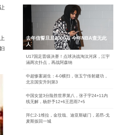
让
。
上
去年信誓旦旦3000万 今年NBA查无此
人
妇
U17国足晋级决赛！点球决战淘汰河床，江宇
涵两次扑点，再战阿森纳
中超惨案诞生：4-0横扫，张玉宁传射建功，
北京国安升到第3
中国女篮3分险胜世界第八，张子宇24+11内
线无解，杨舒予12+6王思雨7+5
拜仁2-1维拉，金玟哉、迪亚斯破门，若昂-戈
麦斯扳回一城