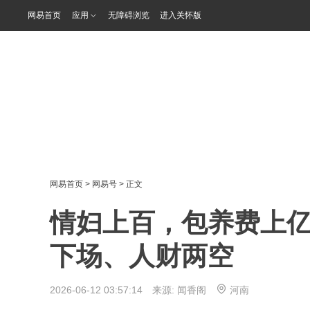
网易首页
应用
无障碍浏览
进入关怀版
网易首页
>
网易号
> 正文
情妇上百，包养费上
下场、人财两空
2026-06-12 03:57:14 来源:
闻香阁
河南