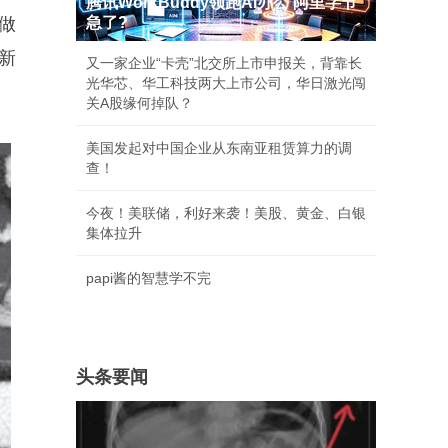
腾讯WorkBuddy领跑AI办公 阿里字节
做
急了?
新
又一家企业“卡壳”北交所上市申报关，背靠长
光华芯、华工科技两大上市公司，华日激光闯
关A股缘何掉队？
美国发起对中国企业从东南亚租赁算力的调
查！
今夜！美联储，利好来袭！美股、黄金、白银
集体拉升
papi酱的智慧学不完
头条要闻