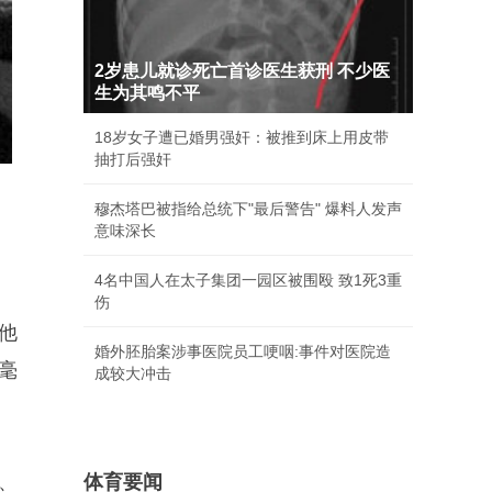
2岁患儿就诊死亡首诊医生获刑 不少医
生为其鸣不平
18岁女子遭已婚男强奸：被推到床上用皮带
抽打后强奸
穆杰塔巴被指给总统下"最后警告" 爆料人发声
意味深长
4名中国人在太子集团一园区被围殴 致1死3重
伤
他
婚外胚胎案涉事医院员工哽咽:事件对医院造
毫
成较大冲击
、
体育要闻