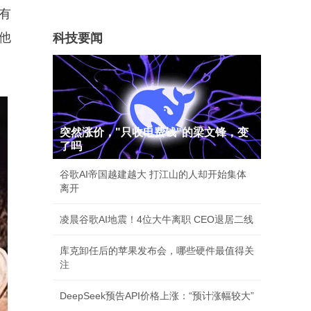
有
他
科技要闻
突然涨价，"只收电费钱"的梁文锋，变
了吗
谷歌AI帝国越建越大 打江山的人却开始集体
离开
凌晨谷歌AI地震！4位大牛离职 CEO退居二线
库克卸任后的苹果发布会，哪些硬件最值得关
注
DeepSeek预告API价格上涨：“预计涨幅较大”