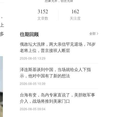
想象无界，创意无限
3152
162
，
文章数
关注度
上
多
往期回顾
全部
俄政坛大洗牌，两大亲信罕见退场，76岁
老将上位，普京接班人断层
2026-08-05 13:29
泽连斯基谈到中国，当场就给众人下指
示，他对中国有了新的想法
2026-08-05 10:39
台海有变，岛内专家直说了，美胆敢军事
介入，战场将推到美家门口
2026-08-05 09:04