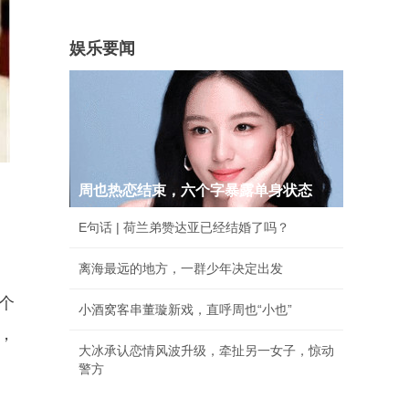
娱乐要闻
周也热恋结束，六个字暴露单身状态
E句话 | 荷兰弟赞达亚已经结婚了吗？
离海最远的地方，一群少年决定出发
个
小酒窝客串董璇新戏，直呼周也“小也”
，
大冰承认恋情风波升级，牵扯另一女子，惊动
警方