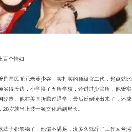
上百个情妇
爹是国民党元老黄少谷，实打实的顶级官二代，起点就比
顽劣得没边，小学换了五所学校，还进过少管所，他爹实
国改造。他在美国折腾过退学，最后反倒读出来了，还成
，28岁就当上波士顿文化局副局长。
这辈子都够稳了，他偏不满足，没多久就辞了工作回台湾