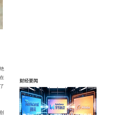
绝
在
财经要闻
了
创