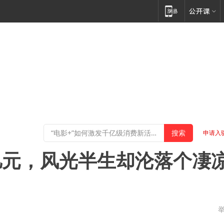
申请入
亿元，风光半生却沦落个凄