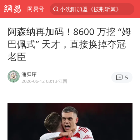
网易号
小沈阳加盟《披荆斩棘》
台风“白海豚”登陆 各地各部门全力应对
阿森纳再加码！8600 万挖 “姆
白海豚雨量超越利奇马、巴威
巴佩式” 天才，直接换掉夺冠
人形机器人第一股
老臣
上海地铁4条线路全线停运
宇树申购 中一签有望赚20万元
澜归序
5
4.2平卫生间补漏注胶花1.55万
2026-06-12 03:13
·江西
白海豚路径图
武汉3名城管协管员殴打摊主被刑拘
律师谈贾冰私人饭局被偷拍
男子结婚8年3个女儿都不是亲生