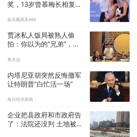
奖，13岁曾慕梅长相复制
粘贴妈妈！
娱乐顺风车666
贾冰私人饭局被熟人偷
拍：你以为的“兄弟”，可
能把你当素材库
青木说
内塔尼亚胡突然反悔撤军
让特朗普“白忙活一场”
每日经济新闻
企业把县政府和市政府告
了：法院还没判 土地被拍
卖了