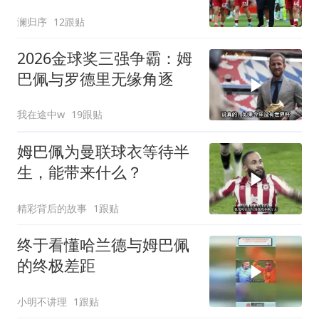
1.4 亿天价神锋
澜归序
12跟贴
2026金球奖三强争霸：姆
巴佩与罗德里无缘角逐
我在途中w
19跟贴
姆巴佩为曼联球衣等待半
生，能带来什么？
精彩背后的故事
1跟贴
终于看懂哈兰德与姆巴佩
的终极差距
小明不讲理
1跟贴