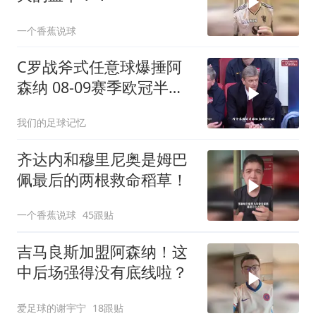
一个香蕉说球
C罗战斧式任意球爆捶阿
森纳 08-09赛季欧冠半决
赛次回合
我们的足球记忆
齐达内和穆里尼奥是姆巴
佩最后的两根救命稻草！
一个香蕉说球
45跟贴
吉马良斯加盟阿森纳！这
中后场强得没有底线啦？
爱足球的谢宇宁
18跟贴