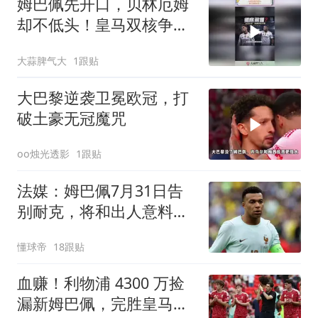
姆巴佩先开口，贝林厄姆
却不低头！皇马双核争第
一
大蒜脾气大
1跟贴
大巴黎逆袭卫冕欧冠，打
破土豪无冠魔咒
oo烛光透影
1跟贴
法媒：姆巴佩7月31日告
别耐克，将和出人意料的
新品牌签约
懂球帝
18跟贴
血赚！利物浦 4300 万捡
漏新姆巴佩，完胜皇马