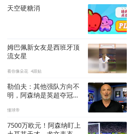
天空硬糖消
姆巴佩新女友是西班牙顶
流女星
看你像朵花
4跟贴
勒伯夫：其他强队方向不
明，阿森纳是英超夺冠最
大热门
懂球帝
7500万欧元！阿森纳盯上
土耳其天才，尤文表态：