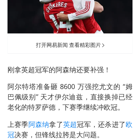
多地银行上调存款利率
面对面丨蔡磊：与渐冻症抗争 纵使不敌 也不屈服
5万小车卖不动 微型代步车集体遇冷
NBA传奇教练老尼尔森去世
打开网易新闻 查看精彩图片
手机真会“偷听”我们说话吗
上半年全球新能源乘用车销量1122万台
刚拿英超冠军的阿森纳还要补强！
加沙约14万栋建筑被完全摧毁
从科技创新看开局起步的时与势
阿尔特塔准备砸 8600 万强挖尤文的 “
姆
巴佩
级别” 天才伊尔迪兹，直接换掉已经
老化的特罗萨德，下赛季继续冲欧冠。
上赛季
阿森纳
拿了
英超
冠军，还杀进了
欧
冠
决赛，但锋线拉胯是大问题。