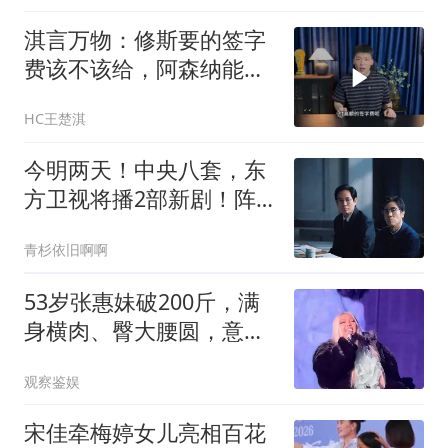
淇言万物：修斯要的签字
费该不该给，阿森纳能得
到他吗？
HC王楚淇
今明两天！中央八套，东
方卫视将播2部新剧！阵
容好强，开播必火
青杉依旧啊啊
53岁张惠妹破200斤，满
身横肉、臀大腰圆，意外
撞身“石矶娘娘”
观察鉴娱
宋佳牵梅婷女儿亮相百花