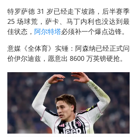
特罗萨德 31 岁已经走下坡路，后半赛季
25 场球荒，萨卡、马丁内利也没达到最
佳状态，
阿尔特塔
必须补一个爆点边锋。
意媒《全体育》实锤：阿森纳已经正式问
价伊尔迪兹，愿意出 8600 万英镑硬抢。