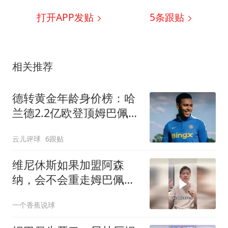
打开APP发贴
5
条跟贴
相关推荐
德转黄金年龄身价榜：哈
兰德2.2亿欧登顶姆巴佩第
二，00后新星强势崛起
云儿评球
6跟贴
维尼休斯如果加盟阿森
纳，会不会重走姆巴佩的
路？
一个香蕉说球