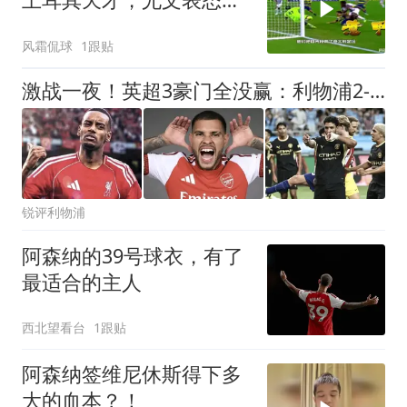
非卖品
风霜侃球
1跟贴
激战一夜！英超3豪门全没赢：利物浦2-0后被绝杀，阿森纳主场丢冠
锐评利物浦
阿森纳的39号球衣，有了
最适合的主人
西北望看台
1跟贴
阿森纳签维尼休斯得下多
大的血本？！