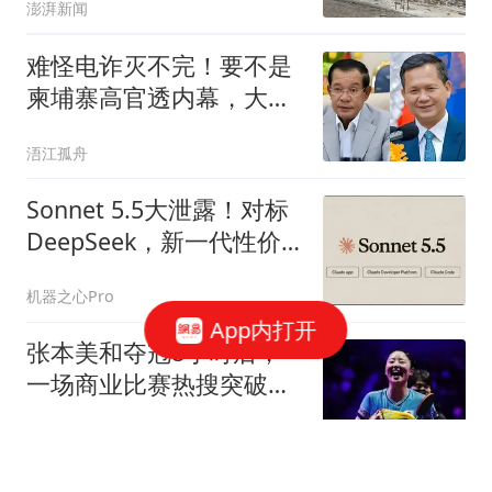
澎湃新闻
难怪电诈灭不完！要不是
柬埔寨高官透内幕，大家
都还被蒙在鼓里
浯江孤舟
Sonnet 5.5大泄露！对标
DeepSeek，新一代性价
比之王
机器之心Pro
App内打开
张本美和夺冠8小时后，
一场商业比赛热搜突破
319万！因她突破瓶颈
kio鱼