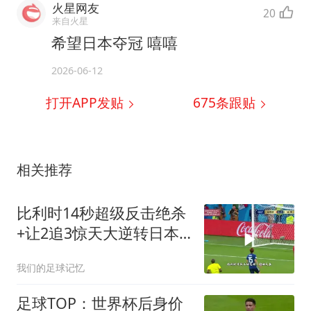
火星网友
20
来自火星
希望日本夺冠 嘻嘻
2026-06-12
打开APP发贴
675
条跟贴
相关推荐
比利时14秒超级反击绝杀
+让2追3惊天大逆转日本
2018世界杯1/8决赛
我们的足球记忆
足球TOP：世界杯后身价