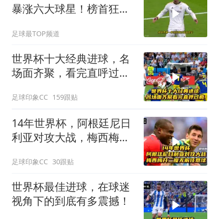
暴涨六大球星！榜首狂涨
3500万！
足球最TOP频道
世界杯十大经典进球，名
场面齐聚，看完直呼过
瘾！
足球印象CC
159跟贴
14年世界杯，阿根廷尼日
利亚对攻大战，梅西梅开
二度无解任意球
足球印象CC
30跟贴
世界杯最佳进球，在球迷
视角下的到底有多震撼！