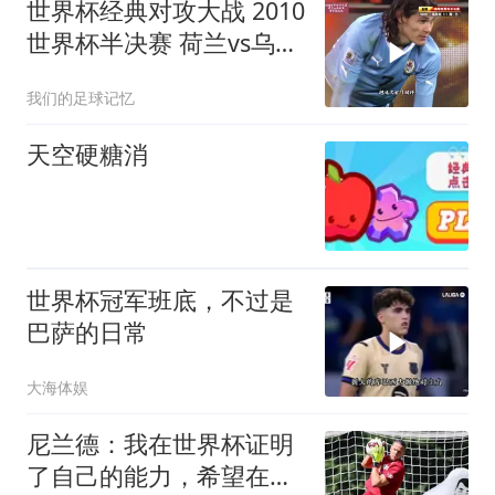
世界杯经典对攻大战 2010
世界杯半决赛 荷兰vs乌拉
圭 弗兰 超级世界波
我们的足球记忆
天空硬糖消
世界杯冠军班底，不过是
巴萨的日常
大海体娱
尼兰德：我在世界杯证明
了自己的能力，希望在莱