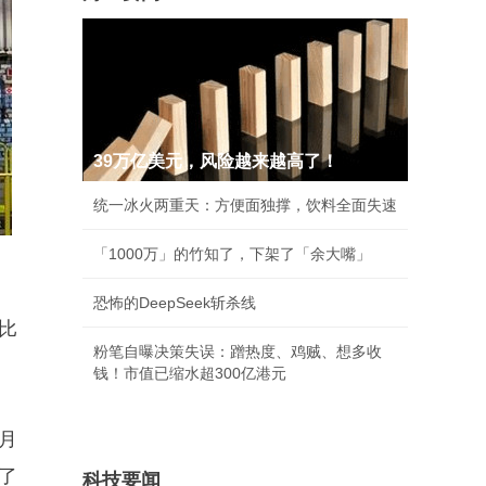
39万亿美元，风险越来越高了！
统一冰火两重天：方便面独撑，饮料全面失速
「1000万」的竹知了，下架了「余大嘴」
恐怖的DeepSeek斩杀线
比
粉笔自曝决策失误：蹭热度、鸡贼、想多收
钱！市值已缩水超300亿港元
月
了
科技要闻