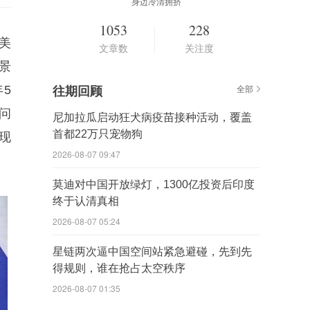
身边冷清拥挤
1053
228
美
文章数
关注度
景
5
往期回顾
全部
问
尼加拉瓜启动狂犬病疫苗接种活动，覆盖
首都22万只宠物狗
现
2026-08-07 09:47
莫迪对中国开放绿灯，1300亿投资后印度
终于认清真相
2026-08-07 05:24
星链两次逼中国空间站紧急避碰，先到先
得规则，谁在抢占太空秩序
2026-08-07 01:35