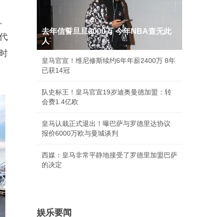
、
去年信誓旦旦3000万 今年NBA查无此
代
人
时
皇马官宣！维尼修斯续约6年年薪2400万 8年
已获14冠
队史标王！皇马官宣19岁迪奥曼德加盟：转
会费1.4亿欧
皇马认栽正式退出！曝巴萨与罗德里达协议
报价6000万欧与曼城谈判
西媒：皇马非常平静地接受了罗德里加盟巴萨
的决定
娱乐要闻