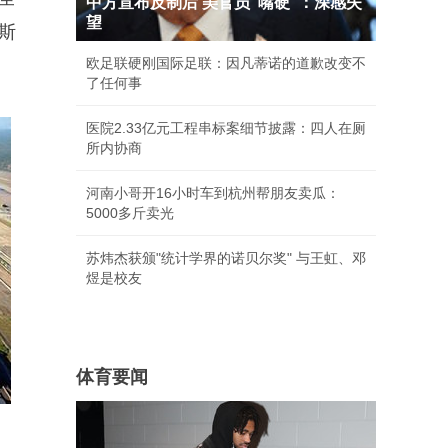
中方宣布反制后 美官员"嘴硬"：深感失
望
斯
欧足联硬刚国际足联：因凡蒂诺的道歉改变不
了任何事
医院2.33亿元工程串标案细节披露：四人在厕
所内协商
河南小哥开16小时车到杭州帮朋友卖瓜：
5000多斤卖光
苏炜杰获颁"统计学界的诺贝尔奖" 与王虹、邓
煜是校友
体育要闻