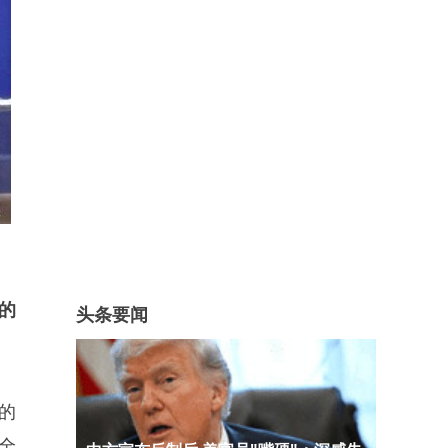
的
头条要闻
的
全