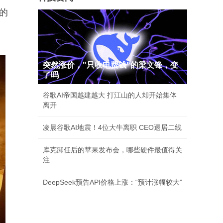
的
突然涨价，"只收电费钱"的梁文锋，变
了吗
谷歌AI帝国越建越大 打江山的人却开始集体
离开
凌晨谷歌AI地震！4位大牛离职 CEO退居二线
库克卸任后的苹果发布会，哪些硬件最值得关
注
DeepSeek预告API价格上涨：“预计涨幅较大”