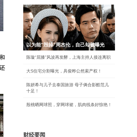
以为能“毁掉”周杰伦，自己却被曝光
和
陈璇“屈膝”风波再发酵，上海主持人接连离职
还
大S住宅分割曝光，具俊晔公然索产权！
陈妍希与儿子去泰国旅游 母子俩合影酷范儿
十足！
殷桃晒网球照，穿网球裙，肌肉线条好惊艳！
财经要闻