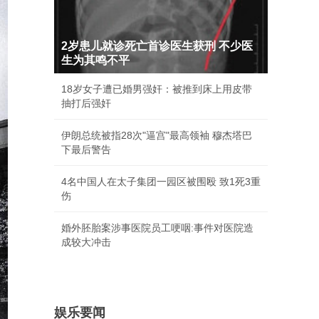
2岁患儿就诊死亡首诊医生获刑 不少医
生为其鸣不平
18岁女子遭已婚男强奸：被推到床上用皮带
抽打后强奸
伊朗总统被指28次"逼宫"最高领袖 穆杰塔巴
下最后警告
4名中国人在太子集团一园区被围殴 致1死3重
伤
婚外胚胎案涉事医院员工哽咽:事件对医院造
成较大冲击
娱乐要闻