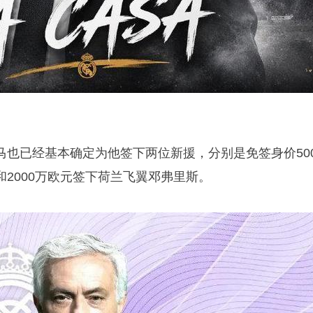
马也已经基本确定为他签下两位新援，分别是免签身价500
2000万欧元签下荷兰飞翼邓弗里斯。