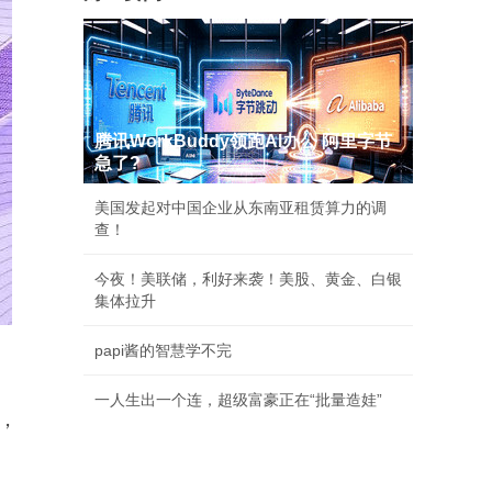
腾讯WorkBuddy领跑AI办公 阿里字节
急了?
美国发起对中国企业从东南亚租赁算力的调
查！
今夜！美联储，利好来袭！美股、黄金、白银
集体拉升
papi酱的智慧学不完
一人生出一个连，超级富豪正在“批量造娃”
负，