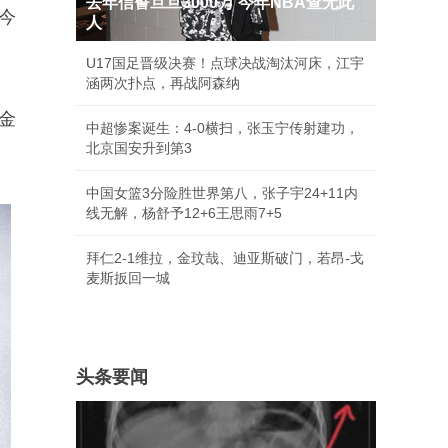
去年信誓旦旦3000万 今年NBA查无此
今
人
U17国足晋级决赛！点球决战淘汰河床，江宇
涵两次扑点，再战阿森纳
金
中超惨案诞生：4-0横扫，张玉宁传射建功，
北京国安升到第3
中国女篮3分险胜世界第八，张子宇24+11内
线无解，杨舒予12+6王思雨7+5
拜仁2-1维拉，金玟哉、迪亚斯破门，若昂-戈
麦斯扳回一城
头条要闻