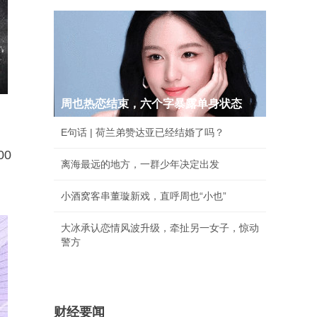
周也热恋结束，六个字暴露单身状态
E句话 | 荷兰弟赞达亚已经结婚了吗？
0
离海最远的地方，一群少年决定出发
小酒窝客串董璇新戏，直呼周也“小也”
大冰承认恋情风波升级，牵扯另一女子，惊动
警方
财经要闻