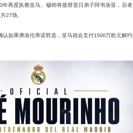
隔13年再度执教皇马。穆帅将接替昔日弟子阿韦洛亚，后者
共27场。
确认如果弗洛伦蒂诺胜选，皇马就会支付1500万欧元解约