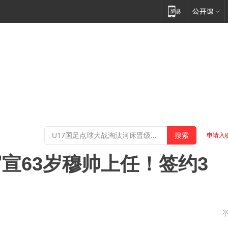
申请入
宣63岁穆帅上任！签约3