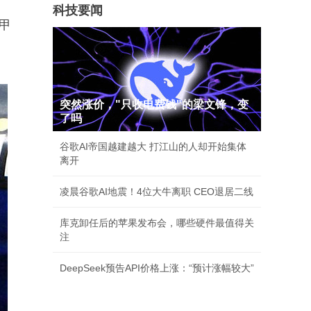
科技要闻
甲
突然涨价，"只收电费钱"的梁文锋，变
了吗
谷歌AI帝国越建越大 打江山的人却开始集体
离开
凌晨谷歌AI地震！4位大牛离职 CEO退居二线
库克卸任后的苹果发布会，哪些硬件最值得关
注
DeepSeek预告API价格上涨：“预计涨幅较大”