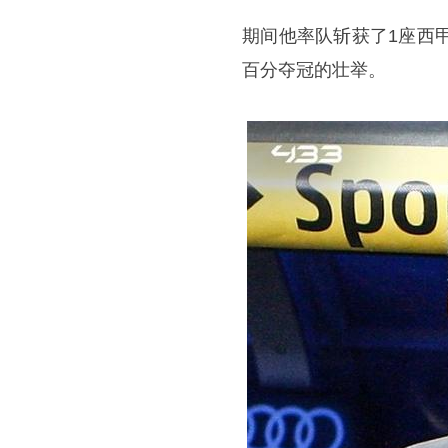
期间他率队斩获了1座西
百分夺冠的壮举。