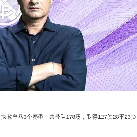
帅曾执教皇马3个赛季，共带队178场，取得127胜28平23