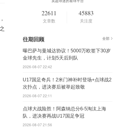
英超球迷的看球平台
22611
45883
，
文章数
关注度
始之
往期回顾
全部
曝巴萨与曼城达协议！5000万欧签下30岁
金球先生，计划5天后到队
2026-08-07 22:42
U17国足奇兵！2米门神补时登场+点球战2
次扑点，进决赛后被举起致敬
2026-08-07 22:11
点球大战险胜！阿森纳总分6-5淘汰上海
队，进决赛再战U17国足争冠
2026-08-07 21:56