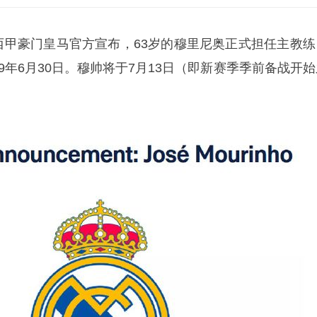
，西甲豪门皇马官方宣布，63岁的穆里尼奥正式担任主教练
29年6月30日。穆帅将于7月13日（即新赛季季前备战开
。