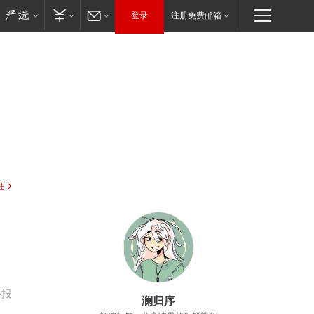
登录
注册免费邮箱
驻
，
举报
澜归序