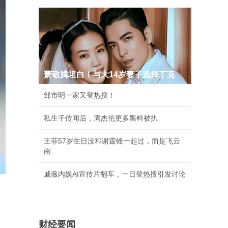
萧敬腾坦白！与大14岁妻子选择丁克
邹市明一家又登热搜！
私生子传闻后，周杰伦更多黑料被扒
王菲57岁生日没和谢霆锋一起过，而是飞云
南
戚薇内娱AI宣传片翻车，一日登热搜引发讨论
财经要闻