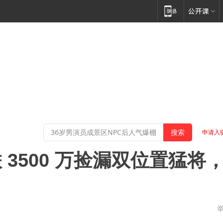
申请入
3500 万捡漏双位置猛将