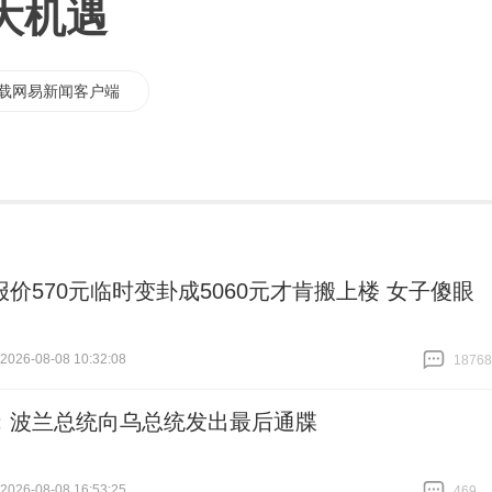
大机遇
载网易新闻客户端
报价570元临时变卦成5060元才肯搬上楼 女子傻眼
26-08-08 10:32:08
18768
跟贴
18768
：波兰总统向乌总统发出最后通牒
26-08-08 16:53:25
469