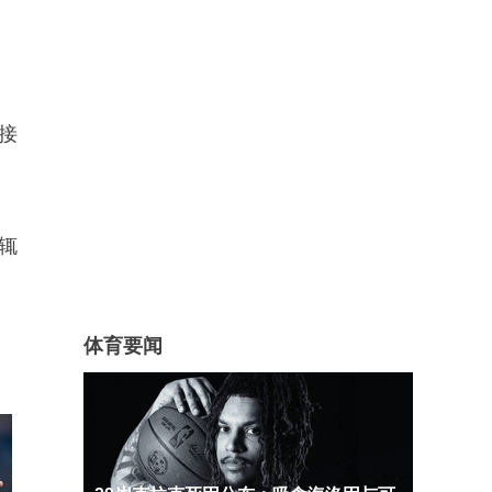
接
辄
体育要闻