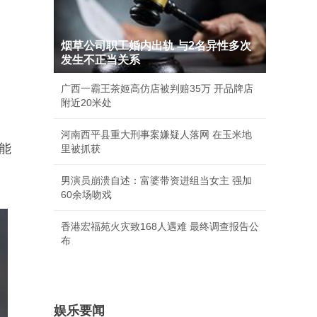
烟草公司职工婚内出轨 与2名异性多次
发生不正当关系
广西一霸王茶姬高仿店被判赔35万 开品牌店
附近20米处
河南西平县重大刑事案嫌疑人落网 在玉米地
能
里被抓获
男演员崩溃自述：富婆带资进组当女主 强加
60余场吻戏
香港宏福苑火灾致168人遇难 最终调查报告公
布
娱乐要闻