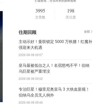
打破标签，分享跨界的新鲜视角
3995
198
文章数
关注度
往期回顾
全部
主动示好！曼联锁定 5000 万铁腰！红魔补
强迎来大机遇
2026-08-08 09:57
皇马最被低估之人！名宿怒鸣不平！伯纳
乌巨星被严重埋没
2026-08-08 09:52
专治巨星！穆里尼奥皇马 3 大铁血新规！
伯纳乌全员无人例外
2026-08-08 09:46