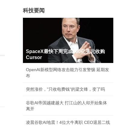
科技要闻
SpaceX最快下周完成600亿美元收购
Cursor
OpenAI新模型网络攻击能力引发警惕 延期发
布
突然涨价，"只收电费钱"的梁文锋，变了吗
谷歌AI帝国越建越大 打江山的人却开始集体
离开
凌晨谷歌AI地震！4位大牛离职 CEO退居二线