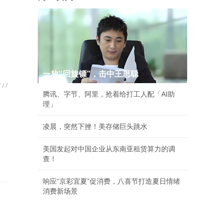
一枚“回旋镖”，击中王思聪
腾讯、字节、阿里，抢着给打工人配「AI助
理」
凌晨，突然下挫！美存储巨头跳水
美国发起对中国企业从东南亚租赁算力的调
查！
响应“京彩宜夏”促消费，八喜节打造夏日情绪
消费新场景