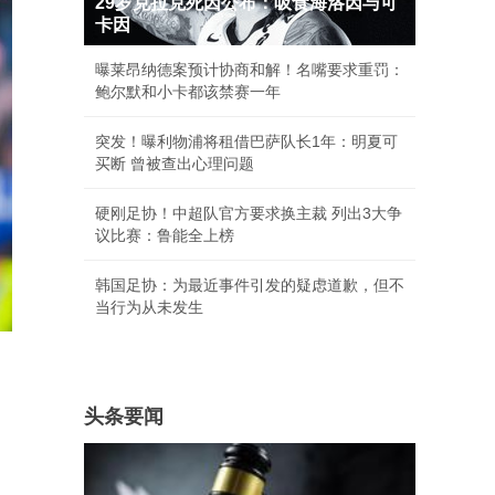
29岁克拉克死因公布：吸食海洛因与可
卡因
曝莱昂纳德案预计协商和解！名嘴要求重罚：
鲍尔默和小卡都该禁赛一年
突发！曝利物浦将租借巴萨队长1年：明夏可
买断 曾被查出心理问题
硬刚足协！中超队官方要求换主裁 列出3大争
议比赛：鲁能全上榜
韩国足协：为最近事件引发的疑虑道歉，但不
当行为从未发生
头条要闻