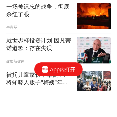
一场被遗忘的战争，彻底
杀红了眼
牛弹琴
就世界杯投资计划 因凡蒂
诺道歉：存在失误
政知新媒体
App内打开
被拐儿童家长申军良：即
将知晓人贩子"梅姨"年龄
长相
扬子晚报
北京时间8月6号，人社部
和财政部关于2026年调整