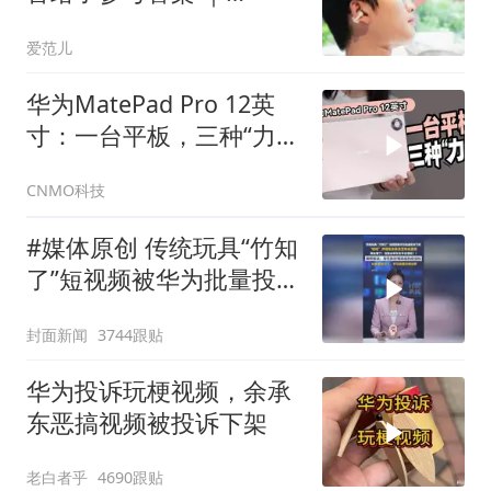
OpenDots 2 体验
爱范儿
华为MatePad Pro 12英
寸：一台平板，三种“力
量”
CNMO科技
#媒体原创 传统玩具“竹知
了”短视频被华为批量投诉
下架，“哇哇”声撞车余承
封面新闻
3744跟贴
东发布会语调。律师解
读：隐性影射嘲讽或构成
华为投诉玩梗视频，余承
侵权；玩梗要有分寸，不
东恶搞视频被投诉下架
可逾越法律边界
老白者乎
4690跟贴