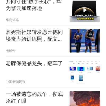
共同守住“数字主权”，华
为擎云加速落地
华商韬略
詹姆斯社媒转发恩比德同
埃奇库姆训练照，配文：
相信过程
懂球帝
老牌保健品龙头，翻车了
中国新闻周刊
一场被遗忘的战争，彻底
杀红了眼