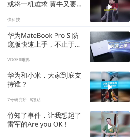
或将一机难求 黄牛又要溢
价售卖了！9月正式发布
快科技
华为MateBook Pro S 防
窥版快速上手，不止于轻
薄！
VDGER唯界
华为和小米，大家到底支
持谁？
7号研究所
6跟贴
竹知了事件，让我想起了
雷军的Are you OK！