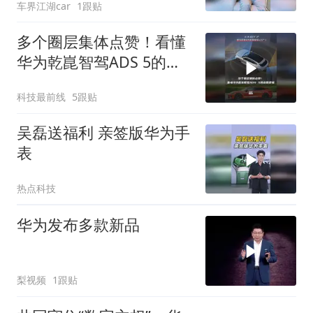
车界江湖car
1跟贴
多个圈层集体点赞！看懂
华为乾崑智驾ADS 5的出
圈逻辑
科技最前线
5跟贴
吴磊送福利 亲签版华为手
表
热点科技
华为发布多款新品
梨视频
1跟贴