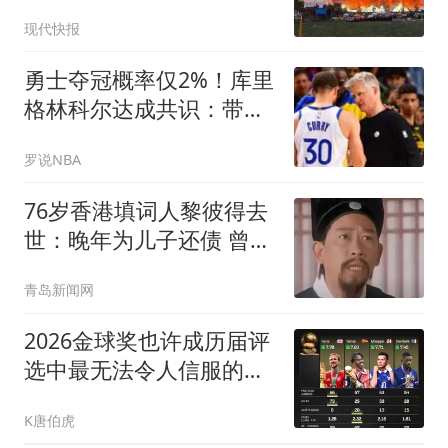
现代快报
勇士夺冠概率仅2%！库里
格林科尔达成共识：带着
尊严一起结束生涯
罗说NBA
76岁香港填词人黎彼得去
世：晚年为儿子还债 曾想
征婚
青岛新闻网
2026金球奖也许成历届评
选中最无法令人信服的一
次
K唐伯虎