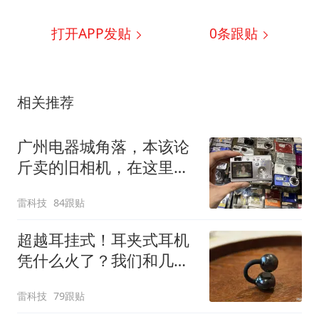
打开APP发贴
0
条跟贴
相关推荐
广州电器城角落，本该论
斤卖的旧相机，在这里打
败了iPhone
雷科技
84跟贴
超越耳挂式！耳夹式耳机
凭什么火了？我们和几个
用户聊了聊
雷科技
79跟贴