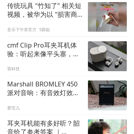
传统玩具 “竹知了” 相关短
视频，被华为以 “损害商
誉” 为由，大规模投诉下
音乐下午茶官方
5跟贴
架
cmf Clip Pro耳夹耳机体
验：听起来像平头塞，这
按钮挺「解压」
雷科技
Marshall BROMLEY 450
派对音响：有音效灯效和
40 小时续航，麦克风吉他
爱范儿
都能一包带走
耳夹耳机能有多好听？韶
音给了参考答案 ｜