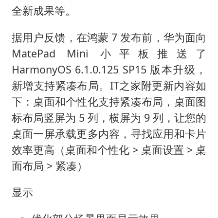
41岁女子为鼓励女儿考上985研究生
全新成果等。
蜜雪冰城员工抽烟收银 门店现已停业
据用户反馈，在鸿蒙 7 发布前，华为面向
陕西柞水遭遇暴雨五千余户群众转移
MatePad Mini 小平板推送了
汕头市政府被约谈
HarmonyOS 6.1.0.125 SP15 版本升级，
董路致歉：泰国10岁黑人父母是伪造的
新增支持紧凑布局。IT之家附更新内容如
13岁少年白天写作业晚上夜市炒粉
下：桌面和个性化支持紧凑布局，桌面图
总书记关心百姓身边这些民生大事
标布局竖屏为 5 列，横屏为 9 列，让您的
桌面一屏承载更多内容，寻找应用和卡片
效率更高（桌面和个性化 > 桌面设置 > 桌
面布局 > 紧凑）
显示