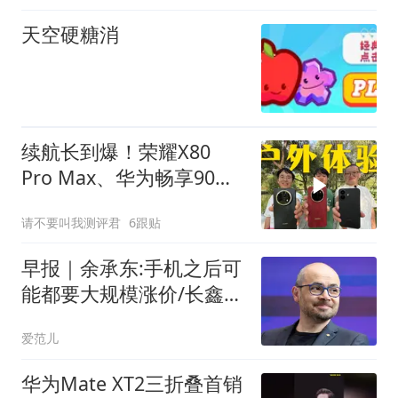
天空硬糖消
续航长到爆！荣耀X80
Pro Max、华为畅享90
Pro Max和红米Note 17
请不要叫我测评君
6跟贴
Pro户外体验
早报｜余承东:手机之后可
能都要大规模涨价/长鑫存
储拒绝苹果压价/普华永道
爱范儿
专业报告被测出100%由AI
生成
华为Mate XT2三折叠首销