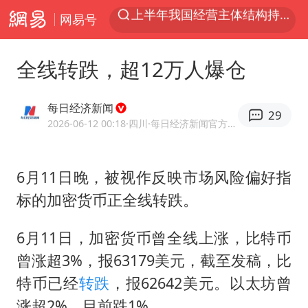
网易号
上海：5号线16号线浦江线全线停运
《披荆斩棘2026》阵容官宣
全线转跌，超12万人爆仓
白海豚北上或致京津冀暴雨
国足U17与阿森纳决赛取消 并列冠军
每日经济新闻
29
上海有出现龙卷潜势
2026-06-12 00:18
·四川
·每日经济新闻官方网易号
王艺迪无缘横滨赛决赛
6月11日晚，被视作反映市场风险偏好指
上门女婿出轨女邻居多年被判重婚罪
标的加密货币正全线转跌。
女子发现前夫婚内与第三者育子
王艺迪2-4不敌张本美和止步4强
6月11日，加密货币曾全线上涨，比特币
以军士兵把枪口对准中国记者
曾涨超3%，报63179美元，截至发稿，比
特币已经
转跌
，报62642美元。以太坊曾
2025年小学教师减少13.19万
涨超2%，目前跌1%。