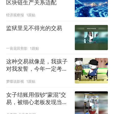
区块链生产关系适配
经济观察报
1跟贴
监狱里见不得光的交易
一亩花田剪影
1跟贴
这种交易就像是，我孩子
对我发誓，今年一定考个
双满分给我！
梦喋说影视
1跟贴
女子结账用假钞“蒙混”交
易，被细心老板发现当场
识破硬刚