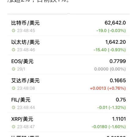
韩军前线部队连曝丑闻
上海大部迎大暴雨
《龙餐馆》 冲奖
武契奇会见泽连斯基有何意图
笔试第一被劝弃考涉事副校长被撤职
奋力开创中国式现代化建设新局面