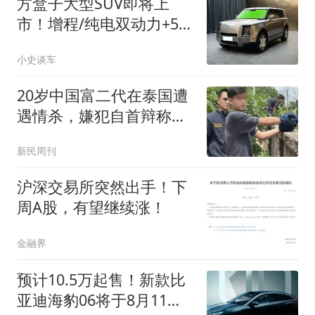
方盒子大型SUV即将上
市！增程/纯电双动力+5/6
座布局，配双腔空悬
小史谈车
20岁中国富二代在泰国遭
遇情杀，嫌犯自首辩称：
在女友浴室看到他，并非
新民周刊
故意杀人
沪深交易所突然出手！下
周A股，有望继续涨！
金融界
预计10.5万起售！新款比
亚迪海豹06将于8月11日