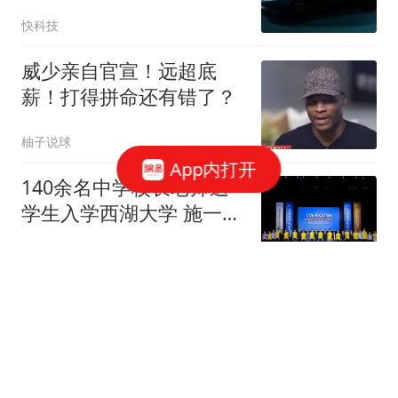
上市：外观大变
快科技
威少亲自官宣！远超底
薪！打得拼命还有错了？
柚子说球
App内打开
140余名中学校长老师送
学生入学西湖大学 施一公
致辞
齐鲁壹点
《欢迎来龙餐馆》拉了坨
大的！
编剧蓝羽生