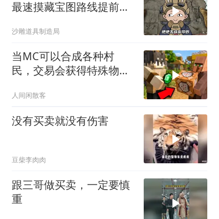
最速摸藏宝图路线提前知
道！
沙雕道具制造局
当MC可以合成各种村
民，交易会获得特殊物
品！
人间闲散客
没有买卖就没有伤害
豆柴李肉肉
跟三哥做买卖，一定要慎
重