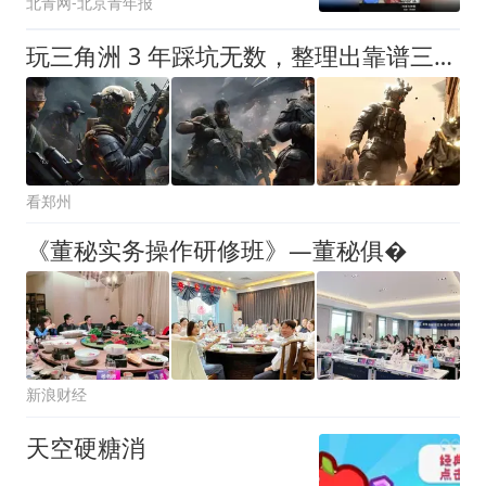
北青网-北京青年报
玩三角洲 3 年踩坑无数，整理出靠谱三家商行榜单参考，新手别再乱踩雷
看郑州
《董秘实务操作研修班》—董秘俱�
新浪财经
天空硬糖消