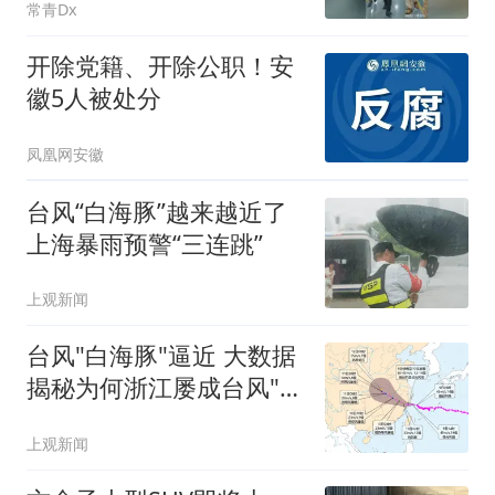
常青Dx
开除党籍、开除公职！安
徽5人被处分
凤凰网安徽
台风“白海豚”越来越近了
上海暴雨预警“三连跳”
上观新闻
台风"白海豚"逼近 大数据
揭秘为何浙江屡成台风"靶
心"
上观新闻