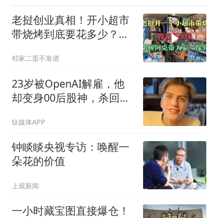
老挝创业真相！开小超市
带烧烤到底要花多少？三
弟杨阿克硬核摸底
邻家二蛋不靠谱
23岁被OpenAI解雇，他
却变身00后股神，杀回华
尔街？
钛媒体APP
钟睒睒央视专访：唤醒一
朵花的价值
上观新闻
一小时藏宝图直接爆仓！