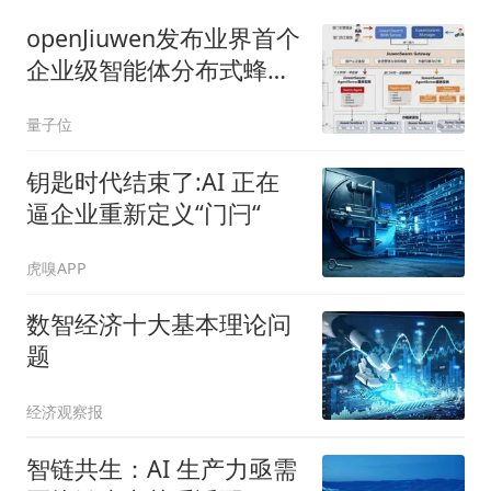
openJiuwen发布业界首个
企业级智能体分布式蜂群
架构，联合邮储成功落地
量子位
金融生产环境
钥匙时代结束了:AI 正在
逼企业重新定义“门闩“
虎嗅APP
数智经济十大基本理论问
题
经济观察报
智链共生：AI 生产力亟需