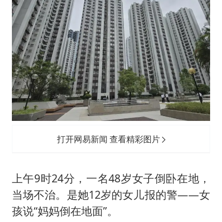
80后女柜员逆袭成4200亿银行副行长
27岁女子成组织卖淫集团主犯被通缉
吉林一“温度计大楼”读数爆表
女子利用漏洞0元薅走3000多件家电
贵州轮胎子公司获美国退税8136万
东方甄选被判赔偿江小白30万元
奋进开新局 实干挑大梁
打开网易新闻 查看精彩图片
上午9时24分，一名48岁女子倒卧在地，
当场不治。是她12岁的女儿报的警——女
孩说“妈妈倒在地面”。