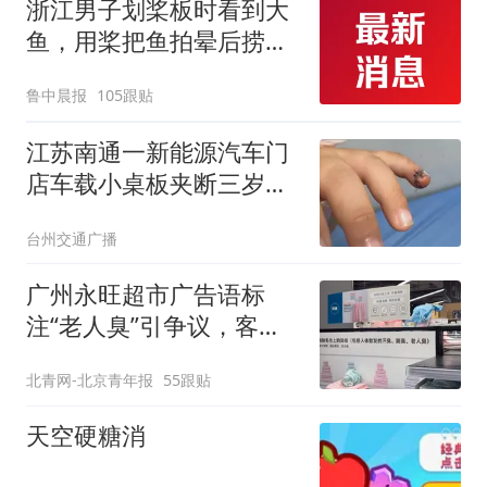
浙江男子划桨板时看到大
鱼，用桨把鱼拍晕后捞
起；当事人：鱼重7斤6
鲁中晨报
105跟贴
两，做成红烧辣子鱼块，
味道很好
江苏南通一新能源汽车门
店车载小桌板夹断三岁男
童小拇指，门店回应：推
台州交通广播
测因儿童手指细小所致，
将积极配合后续处理
广州永旺超市广告语标
注“老人臭”引争议，客服
回应
北青网-北京青年报
55跟贴
天空硬糖消