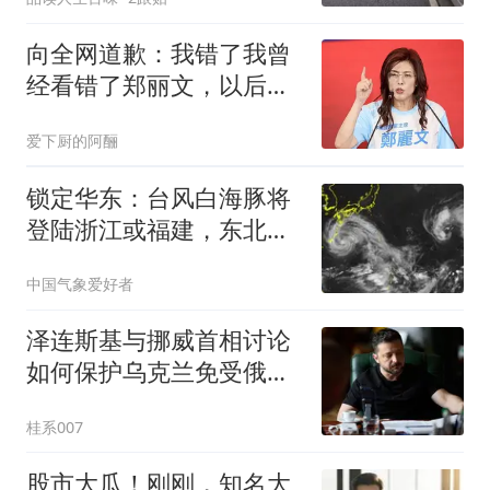
向全网道歉：我错了我曾
经看错了郑丽文，以后她
说什么我都不信了
爱下厨的阿酾
锁定华东：台风白海豚将
登陆浙江或福建，东北山
东酷热达极限即将降温
中国气象爱好者
泽连斯基与挪威首相讨论
如何保护乌克兰免受俄罗
斯袭击
桂系007
股市大瓜！刚刚，知名大