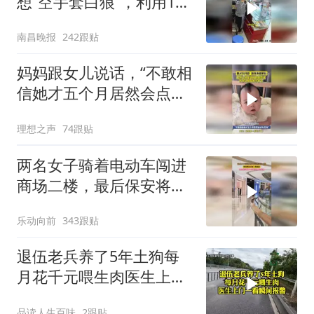
想“空手套白狼”，利用100
元找零当场被店主识破，
南昌晚报
242跟贴
店主报警
妈妈跟女儿说话，“不敢相
信她才五个月居然会点头
互动”
理想之声
74跟贴
两名女子骑着电动车闯进
商场二楼，最后保安将两
人控制并且报警处理
乐动向前
343跟贴
退伍老兵养了5年土狗每
月花千元喂生肉医生上门
一看瞬间报警
品读人生百味
2跟贴