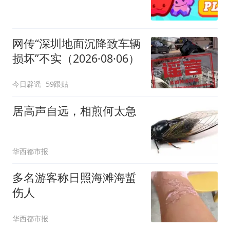
网传“深圳地面沉降致车辆
损坏”不实（2026·08·06）
今日辟谣
59跟贴
居高声自远，相煎何太急
华西都市报
多名游客称日照海滩海蜇
伤人
华西都市报