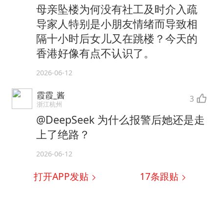
母亲坠楼为何没有社工及时介入疏
导家人特别是小朋友情绪而导致相
隔十小时后女儿又在跳楼？今天的
香港好像有点不认识了。
2026-06-12
霞霞_酱
3
浙江杭州
@DeepSeek 为什么报警后她还是走
上了绝路？
2026-06-12
打开APP发贴
17
条跟贴