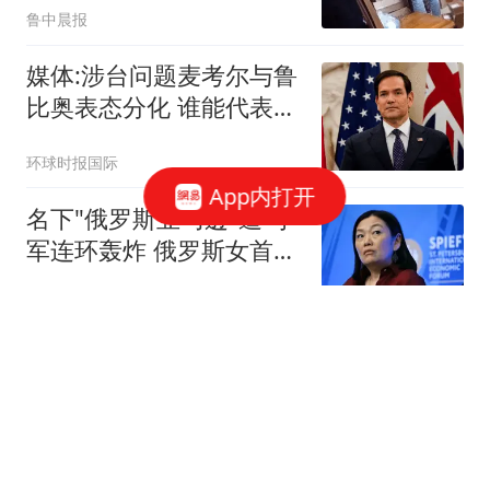
鲁中晨报
媒体:涉台问题麦考尔与鲁
比奥表态分化 谁能代表华
盛顿
环球时报国际
App内打开
名下"俄罗斯亚马逊"遭乌
军连环轰炸 俄罗斯女首富
怒了
现代快报
亲人均离去女孩8岁独居
床头放菜刀 被老师"收
养"后逆袭
环球网资讯