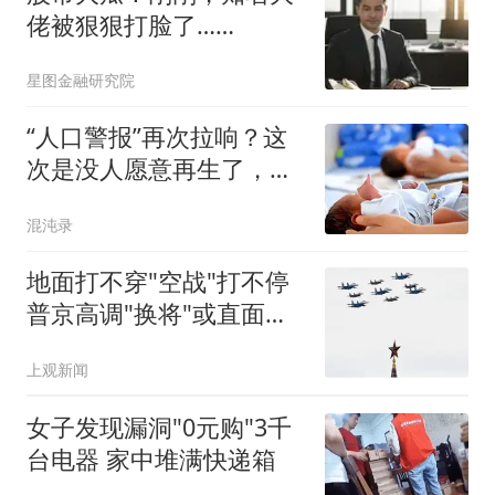
佬被狠狠打脸了……
星图金融研究院
“人口警报”再次拉响？这
次是没人愿意再生了，专
家奇葩建议频出
混沌录
地面打不穿"空战"打不停
普京高调"换将"或直面消
耗战
上观新闻
女子发现漏洞"0元购"3千
台电器 家中堆满快递箱