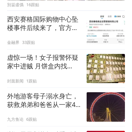
別甾虛僞
16跟贴
西安赛格国际购物中心坠
楼事件后续来了，官方通
报！商场单方面千万罚款
金融界
33跟贴
一事属实，严某患有抑郁
症并出现过轻生行为，双
虚惊一场！女子报警怀疑
方已就违约金事
家中进贼 月饼盒内找
出“失踪”黄金
封面新闻
1跟贴
外地游客母子溺水身亡，
获救弟弟和爸爸从一家4
口变2人
九方鱼论
6跟贴