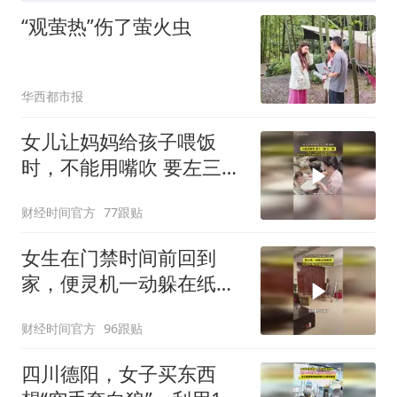
“观萤热”伤了萤火虫
华西都市报
女儿让妈妈给孩子喂饭
时，不能用嘴吹 要左三圈
右三圈！
财经时间官方
77跟贴
女生在门禁时间前回到
家，便灵机一动躲在纸箱
里，趁机吓唬来锁门的妈
财经时间官方
96跟贴
妈！
四川德阳，女子买东西