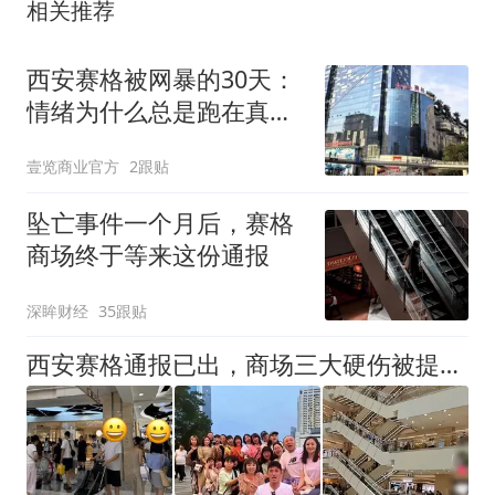
相关推荐
西安赛格被网暴的30天：
情绪为什么总是跑在真相
前面
壹览商业官方
2跟贴
坠亡事件一个月后，赛格
商场终于等来这份通报
深眸财经
35跟贴
西安赛格通报已出，商场三大硬伤被提及，生意未受影响依旧火爆