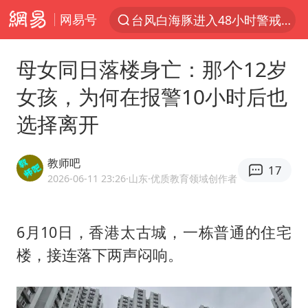
台风白海豚进入48小时警戒线
网易号
以“新”破局 首发经济点亮城市消费活力
佛得角门将亮相智利俱乐部主场
母女同日落楼身亡：那个12岁
中方回应是否在太平洋海底开采稀土
女孩，为何在报警10小时后也
宇树科技发行价格150.80元/股
选择离开
看守所辅警收受10万获刑1年
宇树科技王兴兴身家有望超200亿元
教师吧
17
2026-06-11 23:26
·山东
·优质教育领域创作者
五粮液渠道价一箱上涨近百元
CIA被曝已秘密设立古巴工作组
6月10日，香港太古城，一栋普通的住宅
U17国足1分钟轰2球
楼，接连落下两声闷响。
泰国一女公务员妆容引争议 本人回应
法国将禁止“未经同意的电话营销”