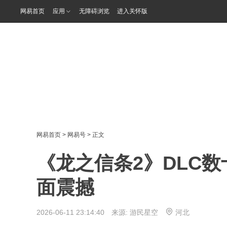
网易首页
应用
无障碍浏览
进入关怀版
网易首页
>
网易号
> 正文
《龙之信条2》DLC
面震撼
2026-06-11 23:14:40 来源:
游民星空
河北