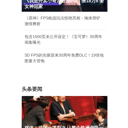
《我是外卖小哥》登陆PC！攒18万8 娶
女神回家
《原神》FPS枪战玩法惊艳亮相：掩体滑铲
激情爽射
包含1500页未公开设定！《宝可梦》30周年
画集曝光
3D FPS的先驱迎来30周年免费DLC！19张地
图量大管饱
头条要闻
媒体：法国一项判决 让整个欧洲倒吸一