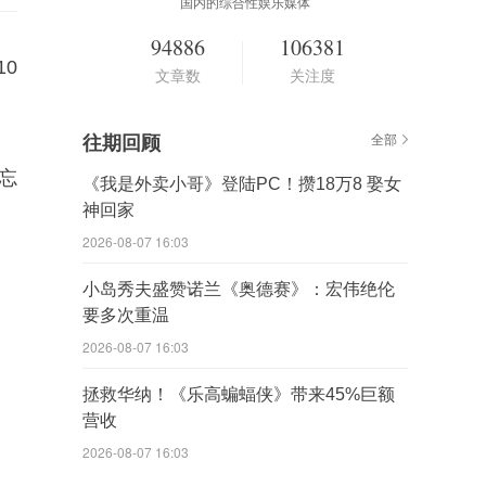
国内的综合性娱乐媒体
94886
106381
0
文章数
关注度
往期回顾
全部
忘
《我是外卖小哥》登陆PC！攒18万8 娶女
神回家
2026-08-07 16:03
小岛秀夫盛赞诺兰《奥德赛》：宏伟绝伦
要多次重温
2026-08-07 16:03
拯救华纳！《乐高蝙蝠侠》带来45%巨额
营收
2026-08-07 16:03