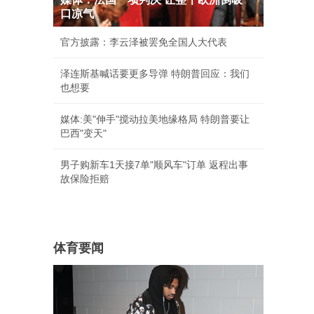
口凉气
官方披露：李云泽被罢免全国人大代表
泽连斯基喊话要更多导弹 特朗普回应：我们
也想要
媒体:美"伸手"搅动拉美地缘格局 特朗普要让
巴西"变天"
男子购新车1天接7单"顺风车"订单 返程出事
故保险拒赔
体育要闻