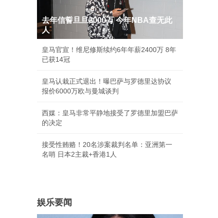
去年信誓旦旦3000万 今年NBA查无此
人
皇马官宣！维尼修斯续约6年年薪2400万 8年
已获14冠
皇马认栽正式退出！曝巴萨与罗德里达协议
报价6000万欧与曼城谈判
西媒：皇马非常平静地接受了罗德里加盟巴萨
的决定
接受性贿赂！20名涉案裁判名单：亚洲第一
名哨 日本2主裁+香港1人
娱乐要闻