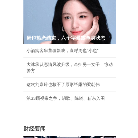
周也热恋结束，六个字暴露单身状态
小酒窝客串董璇新戏，直呼周也“小也”
大冰承认恋情风波升级，牵扯另一女子，惊动
警方
这次刘嘉玲也救不了原形毕露的梁朝伟
第33届视帝之争，胡歌、陈晓、靳东入围
财经要闻