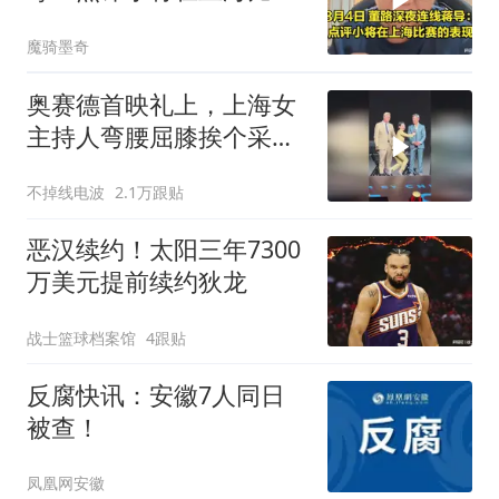
的表现，听听看
魔骑墨奇
奥赛德首映礼上，上海女
主持人弯腰屈膝挨个采访
好莱坞明星
不掉线电波
2.1万跟贴
恶汉续约！太阳三年7300
万美元提前续约狄龙
战士篮球档案馆
4跟贴
反腐快讯：安徽7人同日
被查！
凤凰网安徽