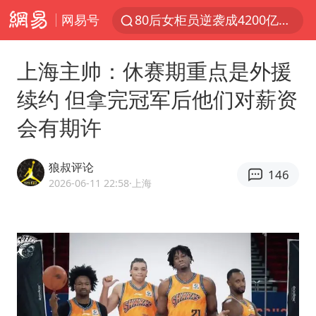
网易号
80后女柜员逆袭成4200亿银行副行长
郑国霖回应去景区上班被保安拦下
上海主帅：休赛期重点是外援
金饰克价大幅跳涨
续约 但拿完冠军后他们对薪资
台风白海豚可能在浙闽沿海登陆
会有期许
多地要求领导干部带头休假
24小时不关空调 电费会更低吗
狼叔评论
146
龚宝冬烈士安葬仪式举行
2026-06-11 22:58
·上海
女子利用漏洞0元买了3千台电器
浙江舟山21条水上客运航线停航
今年4位周星驰电影配角去世
号召领导带头休假 是大家不想休吗