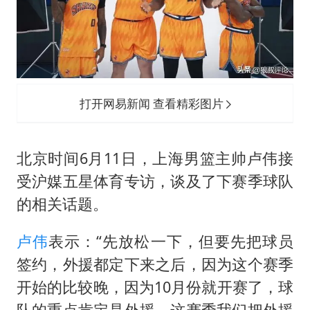
中国五箭齐发反制美国
律师称“梅姨”若满75岁或不适用死刑
《歌手》歌王之战帮唱嘉宾官宣
要给全体职工“应休尽休”的底气
打开网易新闻 查看精彩图片
空调发明出来竟然不是为了给人降温
中国经济展现强大韧性和活力
北京时间6月11日，上海男篮主帅卢伟接
受沪媒五星体育专访，谈及了下赛季球队
的相关话题。
卢伟
表示：“先放松一下，但要先把球员
签约，外援都定下来之后，因为这个赛季
开始的比较晚，因为10月份就开赛了，球
队的重点肯定是外援，这赛季我们把外援