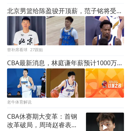
北京男篮给陈盈骏开顶薪，范子铭将受重用，替补中锋首选，赵睿留队不外租
替补席看球
27跟贴
CBA最新消息，林庭谦年薪预计1000万人民币，首钢男篮续约张才仁
老牛体育解说
CBA休赛期大变革：首钢
改革破局，周琦赵睿表态