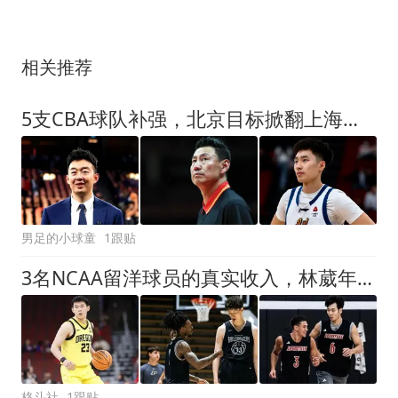
相关推荐
5支CBA球队补强，北京目标掀翻上海，一队不再摆烂，一队或成黑马
男足的小球童
1跟贴
3名NCAA留洋球员的真实收入，林葳年入超500万，不比CBA顶薪差！
格斗社
1跟贴