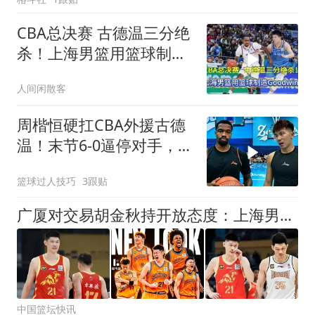
CBA总决赛 古德温三分绝
杀！上海男篮用篮球制造
Good
人间闲散客
周楷恒硬扛CBA外援古德
温！末节6-0逼停对手，这
对抗太燃了
篮球过人技巧
3跟贴
广厦对交易胡金秋持开放态度：上海男篮希望大；山西男篮全力争取，葛昭宝为此放弃顶薪
中国篮坛快讯