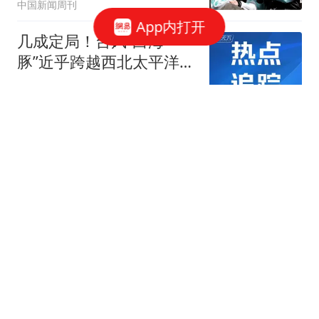
中国新闻周刊
App内打开
几成定局！台风“白海
豚”近乎跨越西北太平洋！
将创77年来登我历史
声情专递
女子家中两块玻璃"热炸"
维修师傅:一夏天换一两百
片
极目新闻
TA：巴萨探索引进罗德
里，合同剩12个月
懂球帝