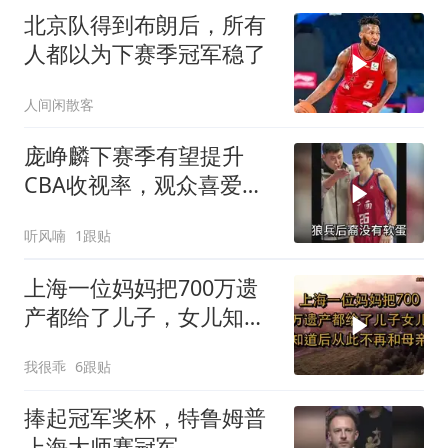
北京队得到布朗后，所有
人都以为下赛季冠军稳了
人间闲散客
庞峥麟下赛季有望提升
CBA收视率，观众喜爱其
比赛风格
听风喃
1跟贴
上海一位妈妈把700万遗
产都给了儿子，女儿知道
后，从此不再和
我很乖
6跟贴
捧起冠军奖杯，特鲁姆普
上海大师赛冠军