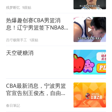
定心
残梦断忆
9跟贴
热爆趣创赛CBA男篮消
息！辽宁男篮签下NBA8
号秀下赛季终于可以起飞
吕坾极限手工
1跟贴
了！
天空硬糖消
CBA最新消息，宁波男篮
官宣告别王俊杰，自由球
员名单再度更新！
春日筆記