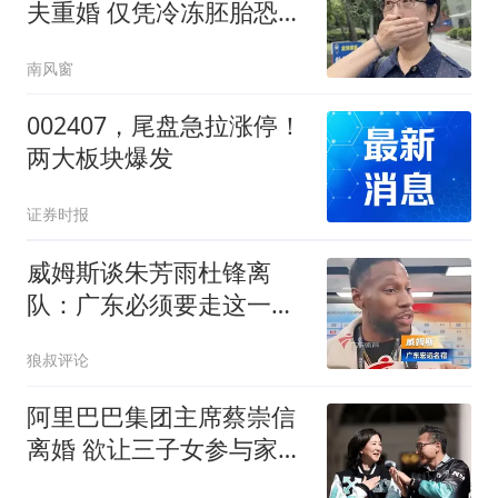
夫重婚 仅凭冷冻胚胎恐难
认定
南风窗
002407，尾盘急拉涨停！
两大板块爆发
证券时报
威姆斯谈朱芳雨杜锋离
队：广东必须要走这一步
相信他们会再次回归
狼叔评论
阿里巴巴集团主席蔡崇信
离婚 欲让三子女参与家族
事业