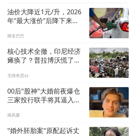
油价大降近1元/升，2026
年“最大涨价”后降下来，
下次8月14日调价，预跌
猪友巴巴
390元/吨，今年油价“第5
跌”来了！
核心技术全撤，印尼经济
瘫痪了？普拉博沃慌了：
连夜向中企求援
无情有思ss
00后"股神"大婚前夜爆仓
三家投行联手将其逼入绝
境
南风窗
"婚外胚胎案"原配起诉丈