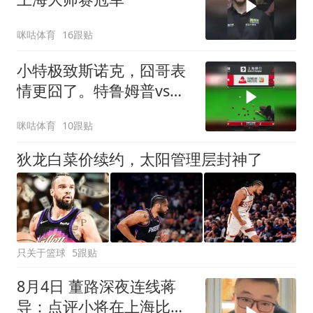
咪咕体育
16跟贴
小特极致斯诺克，囧哥表
情更囧了。特鲁姆普vs威
尔逊 斯诺克上海大师赛
咪咕体育
10跟贴
狄龙白菜价续约，太阳管理层封神了
只关于篮球
5跟贴
8月4日 董路深夜连线蒋
导：点评小将在上海比赛