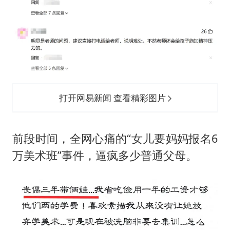
我国外贸延续良好增长态势
“新疆阿勒泰八月能滑雪”不实
日本试射“战斧”导弹，国防部回应
胡彦斌韩磊 谁帮谁
胡彦斌获《歌手2026》歌王
打开网易新闻 查看精彩图片
秋天的第一杯奶茶到底有多火
夯实基础开新局
前段时间，全网心痛的“女儿要妈妈报名6
万美术班”事件，逼疯多少普通父母。