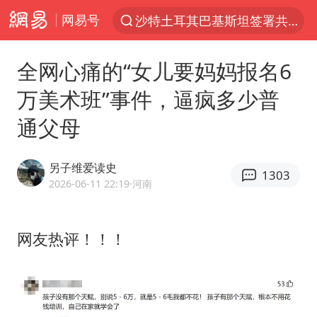
网易号
“电影+”如何激发千亿级消费新活力？
泉州市委书记张毅恭被查
全网心痛的“女儿要妈妈报名6
台风白海豚已进入24小时警戒线
万美术班”事件，逼疯多少普
全球首个长时储能一体化产业园量产
通父母
上海：台风白海豚或将带来龙卷风
四川宜宾市高县4.9级地震致1人死亡
另子维爱读史
1303
名创优品回应女子吐槽内裤质量差
2026-06-11 22:19
·河南
中巨芯：上半年归母净利润1405.77万元
中国女篮70-67险胜尼日利亚女篮
网友热评！！！
U17国足点球大战淘汰河床晋级决赛
国防部：中国军队坚决反制任何闹海挑衅图谋