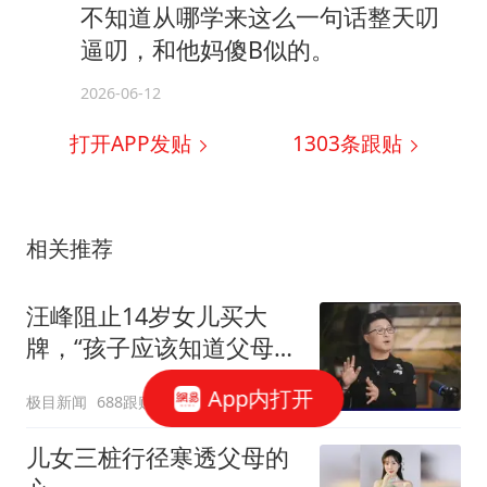
不知道从哪学来这么一句话整天叨
逼叨，和他妈傻B似的。
2026-06-12
打开APP发贴
1303
条跟贴
相关推荐
汪峰阻止14岁女儿买大
牌，“孩子应该知道父母的
不易”，称自己买衣服80%
App内打开
极目新闻
688跟贴
都在淘宝
儿女三桩行径寒透父母的