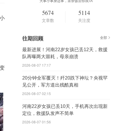
大事小事身边事，茶余饭后你我TA
5674
5114
小
文章数
关注度
往期回顾
全部
最新进展！河南22岁女孩已丢12天，救援
队再曝两大噩耗，母亲崩溃
2026-08-07 17:17
变
20分钟全军覆灭！歼20跌下神坛？央视罕
见公开，军方道出残酷真相
2026-08-07 02:15
河南22岁女孩已丢10天，手机再次出现新
定位，救援队发声不简单
2026-08-07 01:56