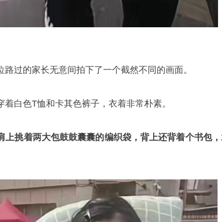
位路过的家长无意间拍下了一个截然不同的画面。
穿着白色T恤和卡其色裤子，衣着非常朴素。
肩上挑着两大包鼓鼓囊囊的编织袋，背上还背着个书包，