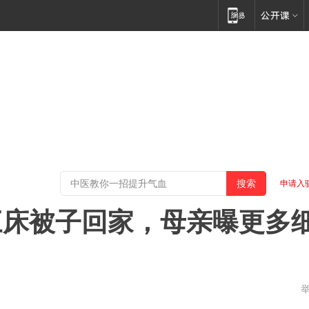
申请入
三床被子回家，母亲曝更多