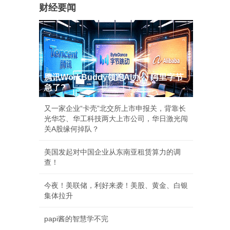
财经要闻
腾讯WorkBuddy领跑AI办公 阿里字节
急了?
又一家企业“卡壳”北交所上市申报关，背靠长
光华芯、华工科技两大上市公司，华日激光闯
关A股缘何掉队？
美国发起对中国企业从东南亚租赁算力的调
查！
今夜！美联储，利好来袭！美股、黄金、白银
集体拉升
papi酱的智慧学不完