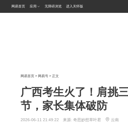
网易首页
应用
无障碍浏览
进入关怀版
网易首页
>
网易号
> 正文
广西考生火了！肩挑
节，家长集体破防
2026-06-11 21:49:22 来源:
奇思妙想草叶君
云南