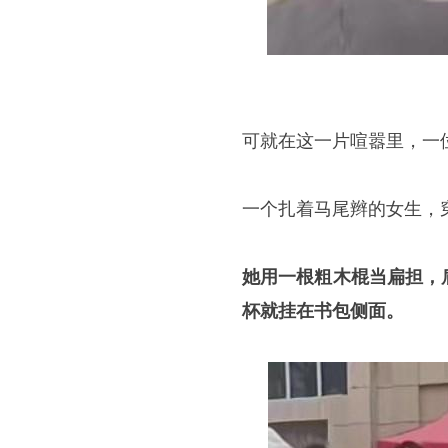
可就在这一片喧嚣里，一
一个扎着马尾辫的女生，
她用一根粗木棍当扁担，
杯就挂在书包侧面。