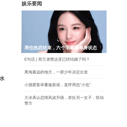
娱乐要闻
周也热恋结束，六个字暴露单身状态
E句话 | 荷兰弟赞达亚已经结婚了吗？
离海最远的地方，一群少年决定出发
水
小酒窝客串董璇新戏，直呼周也“小也”
大冰承认恋情风波升级，牵扯另一女子，惊动
警方