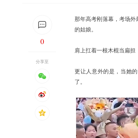
那年高考刚落幕，考场外
的姑娘。
0
肩上扛着一根木棍当扁担
分享至
更让人意外的是，当她的
了。