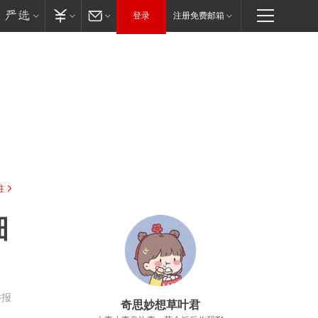
登录
注册免费邮箱
驻
细
举报
奇思妙想草叶君