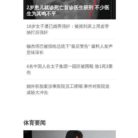
2岁患儿就诊死亡首诊医生获刑 不少医
生为其鸣不平
18岁女子遭已婚男强奸：被推到床上用皮带
抽打后强奸
穆杰塔巴被指给总统下"最后警告" 爆料人发声
意味深长
4名中国人在太子集团一园区被围殴 致1死3重
伤
婚外胚胎案涉事医院员工哽咽:事件对医院造
成较大冲击
体育要闻