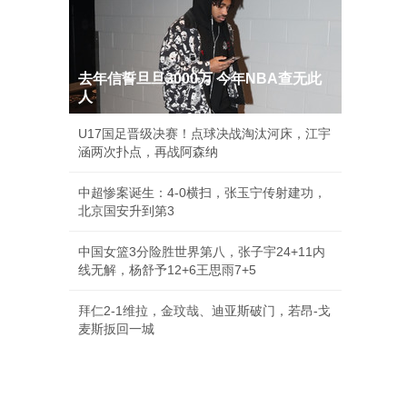
去年信誓旦旦3000万 今年NBA查无此
人
U17国足晋级决赛！点球决战淘汰河床，江宇
涵两次扑点，再战阿森纳
中超惨案诞生：4-0横扫，张玉宁传射建功，
北京国安升到第3
中国女篮3分险胜世界第八，张子宇24+11内
线无解，杨舒予12+6王思雨7+5
拜仁2-1维拉，金玟哉、迪亚斯破门，若昂-戈
麦斯扳回一城