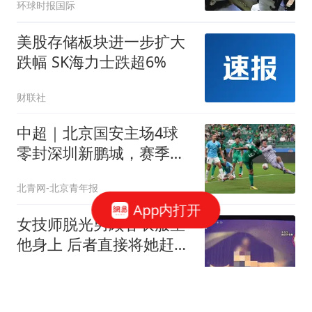
环球时报国际
美股存储板块进一步扩大
跌幅 SK海力士跌超6%
财联社
中超｜北京国安主场4球
零封深圳新鹏城，赛季首
次升至积分榜第三
北青网-北京青年报
App内打开
女技师脱光男顾客衣服坐
他身上 后者直接将她赶了
下去
汉史趣闻