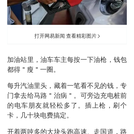
东航：国内客票提前14天免费退改
名创优品回应女子吐槽内裤质量差
日本试射“战斧”导弹，国防部回应
胡彦斌韩磊 谁帮谁
打开网易新闻 查看精彩图片
夯实基础开新局
加油站里，油车车主每按一下油枪，钱包
都得＂瘦＂一圈。
每升汽油里头，藏着一笔看不见的钱，专
门拿去给马路＂治病＂。可旁边充电桩前
的电车朋友就轻松多了。插上枪，刷个
卡，几十块电费搞定。
开着两吨多的大块头跑高速、走国道，路