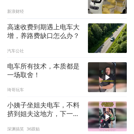
抢占市场？
新浪财经
高速收费到期遇上电车大
增，养路费缺口怎么办？
汽车公社
电车所有技术，本质都是
一场取舍！
琦哥玩车
小姨子坐姐夫电车，不料
挤到姐夫这地方，下一幕
姐夫太疼了
深渊搞笑
36跟贴