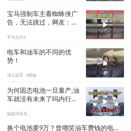
样真的不会有安全隐患吗
宝马强制车主看蜘蛛侠广
告，无法跳过，网友：买
了车还要看广告？
车马点兵V
电车和油车的不同的优
势！
清儿说车
4跟贴
为何固态电池一旦量产,油
车就没有未来了吗内行人
道破后明白了
磁悬浮呆毛
换个电池要9万？曾嘲笑油车费钱的电车车主，如今还笑得出来吗