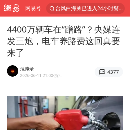
网易号
台风白海豚已进入24小时警戒线
“秋天的第一杯奶茶”6岁了
4400万辆车在“蹭路”？央媒连
上海：台风白海豚或将带来龙卷风
发三炮，电车养路费这回真要
四川宜宾市高县4.9级地震致1人死亡
来了
中巨芯：上半年归母净利润1405.77万元
38岁演员求职万岁山NPC成功
混沌录
4377
国乒男单横滨冠军赛全军覆没
2026-06-11 21:00
·浙江
U17国足三连胜晋级明日之星半决赛
胡彦斌获《歌手2026》歌王
胜宏科技：股票交易异常波动
美股存储板块集体大跌