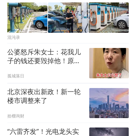
混沌录
公婆怒斥朱女士：花我儿
子的钱还要毁掉他！原配
曝光两次家暴细节
孤城落日
北京深夜出新政！新一轮
楼市调整来了
拾榴询财
“六雷齐发”！光电龙头实