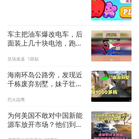
车主把油车爆改电车，后
面装上几十块电池，跑上
千公里都不用充电
笑场速递
1跟贴
海南环岛公路旁，发现近
千栋废弃别墅，妹子壮着
胆进去一探究竟？
烈火战鹰
为何美国不敢对中国新能
源车放开市场？他们到底
在害怕什么？