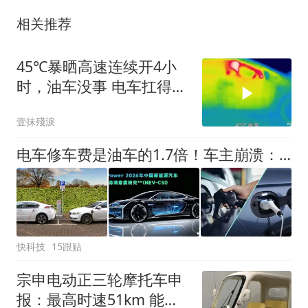
相关推荐
45℃暴晒高速连续开4小
时，油车没事 电车扛得住
吗？实测见真
壹抹殘淚
电车修车费是油车的1.7倍！车主崩溃：维修贵 保费也贵
快科技
15跟贴
宗申电动正三轮摩托车申
报：最高时速51km 能否