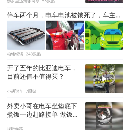
佛罗里达州张司令
55跟贴
停车两个月，电车电池被饿死了，车主损失惨重，油车半年饿不死！
柏铭锐谈
248跟贴
开了五年的比亚迪电车，
目前还值不值得买？
小胡说车
7跟贴
外卖小哥在电车坐垫底下
煮饭一边赶路接单 做饭干
活两样都不耽误网友：这
视听丝路