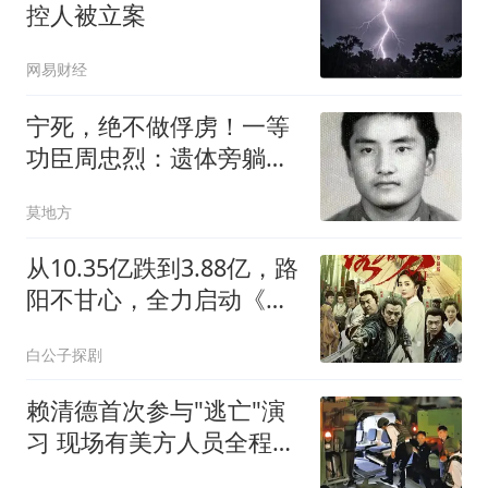
控人被立案
网易财经
宁死，绝不做俘虏！一等
功臣周忠烈：遗体旁躺着
14具越军尸体
莫地方
从10.35亿跌到3.88亿，路
阳不甘心，全力启动《绣
春刀3》再战一把
白公子探剧
赖清德首次参与"逃亡"演
习 现场有美方人员全程观
察