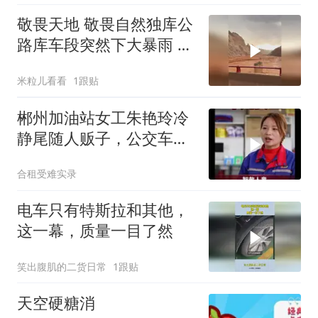
敬畏天地 敬畏自然独库公
路库车段突然下大暴雨 泥
石流速度快到可怕
米粒儿看看
1跟贴
郴州加油站女工朱艳玲冷
静尾随人贩子，公交车营
救失踪女童
合租受难实录
电车只有特斯拉和其他，
这一幕，质量一目了然
笑出腹肌的二货日常
1跟贴
天空硬糖消