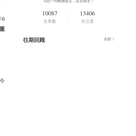
与您一同酌颜如玉，叹百味生！
10087
13406
6
文章数
关注度
重
往期回顾
全部
今