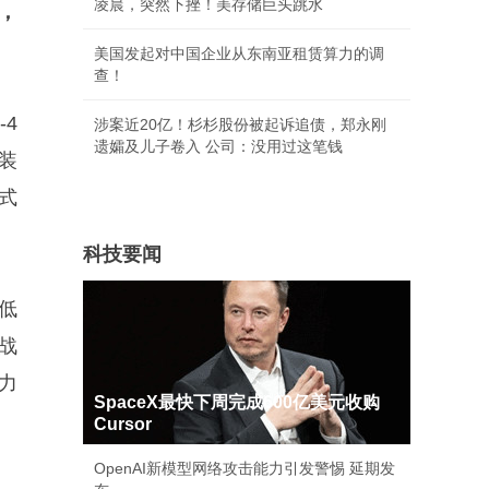
凌晨，突然下挫！美存储巨头跳水
，
美国发起对中国企业从东南亚租赁算力的调
查！
-4
涉案近20亿！杉杉股份被起诉追债，郑永刚
遗孀及儿子卷入 公司：没用过这笔钱
装
式
科技要闻
低
战
力
SpaceX最快下周完成600亿美元收购
Cursor
OpenAI新模型网络攻击能力引发警惕 延期发