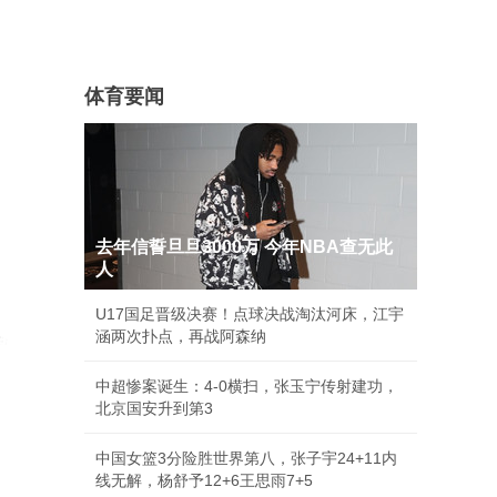
体育要闻
去年信誓旦旦3000万 今年NBA查无此
人
U17国足晋级决赛！点球决战淘汰河床，江宇
涵两次扑点，再战阿森纳
中超惨案诞生：4-0横扫，张玉宁传射建功，
北京国安升到第3
中国女篮3分险胜世界第八，张子宇24+11内
线无解，杨舒予12+6王思雨7+5