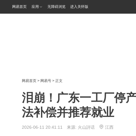
网易首页
应用
无障碍浏览
进入关怀版
网易首页
>
网易号
> 正文
泪崩！广东一工厂停
法补偿并推荐就业
2026-06-11 20:41:11 来源:
火山詩话
江西