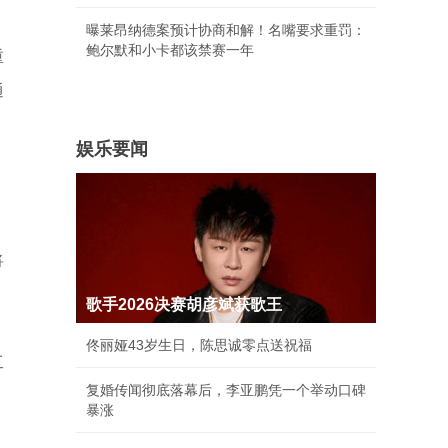
曝莱昂纳德案预计协商和解！名嘴要求重罚：
鲍尔默和小卡都该禁赛一年
重
通
娱乐要闻
将
歌手2026决赛胡彦斌获歌王
佟丽娅43岁生日，陈思诚零点送祝福
工
复婚传闻彻底落幕后，李亚鹏凭一个举动口碑
暴涨