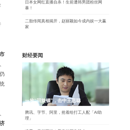
日本女网红直播自杀！生前遭韩男团粉丝网
金
暴！
二胎传闻真相揭开，赵丽颖如今成内娱一大赢
行
家
市
财经要闻
、
仍
统
一枚“回旋镖”，击中王思聪
腾讯、字节、阿里，抢着给打工人配「AI助
、
理」
济