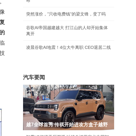
布
。
像
突然涨价，"只收电费钱"的梁文锋，变了吗
复
谷歌AI帝国越建越大 打江山的人却开始集体
的
离开
临
凌晨谷歌AI地震！4位大牛离职 CEO退居二线
技
汽车要闻
越7全球首秀 传祺开始进攻方盒子越野