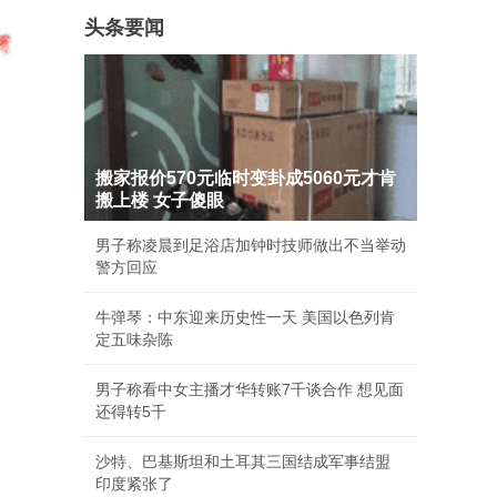
头条要闻
搬家报价570元临时变卦成5060元才肯
搬上楼 女子傻眼
男子称凌晨到足浴店加钟时技师做出不当举动
警方回应
牛弹琴：中东迎来历史性一天 美国以色列肯
定五味杂陈
男子称看中女主播才华转账7千谈合作 想见面
还得转5千
沙特、巴基斯坦和土耳其三国结成军事结盟
印度紧张了