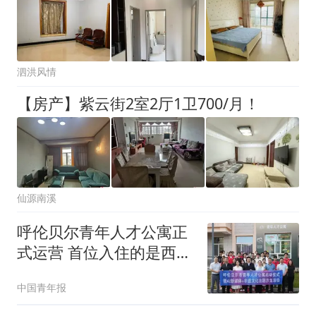
泗洪风情
【房产】紫云街2室2厅1卫700/月！
仙源南溪
呼伦贝尔青年人才公寓正
式运营 首位入住的是西部
计划志愿者
中国青年报