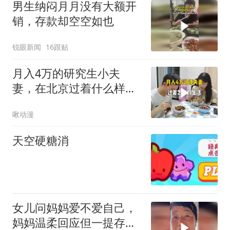
男生纳闷月月没有大额开
销，存款却空空如也
锐眼新闻
16跟贴
月入4万的研究生小夫
妻，在北京过着什么样的
生活？
啾动漫
天空硬糖消
女儿问妈妈爱不爱自己，
妈妈温柔回应但一提存折