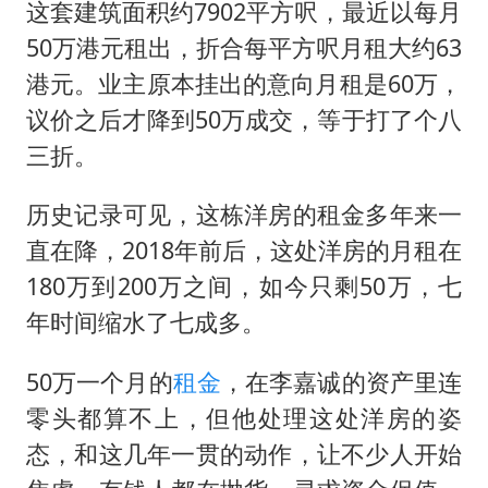
陈幸同晋级WTT横滨冠军赛8强
这套建筑面积约7902平方呎，最近以每月
宇树科技中一签需缴款7.54万元
50万港元租出，折合每平方呎月租大约63
港元。业主原本挂出的意向月租是60万，
两名乘客在飞机上因调节座椅起冲突
议价之后才降到50万成交，等于打了个八
女儿为争财产堵门阻挠父亲出殡
三折。
今日立秋你咬秋了吗
夯实基础开新局
历史记录可见，这栋洋房的租金多年来一
直在降，2018年前后，这处洋房的月租在
180万到200万之间，如今只剩50万，七
年时间缩水了七成多。
50万一个月的
租金
，在李嘉诚的资产里连
零头都算不上，但他处理这处洋房的姿
态，和这几年一贯的动作，让不少人开始