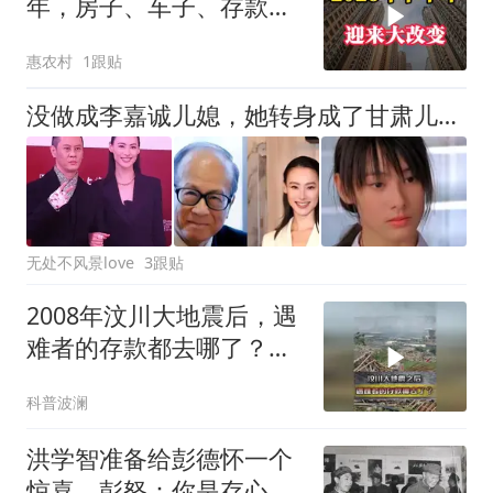
年，房子、车子、存款或
将迎来“大改变”
惠农村
1跟贴
没做成李嘉诚儿媳，她转身成了甘肃儿媳：年到37岁，终于活明白了
无处不风景love
3跟贴
2008年汶川大地震后，遇
难者的存款都去哪了？看
完让人泪目！
科普波澜
洪学智准备给彭德怀一个
惊喜，彭怒：你是存心让