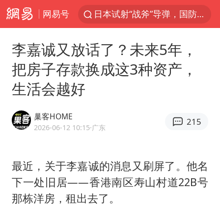
网易号
日本试射“战斧”导弹，国防部回应
台风白海豚中心风力增强
李嘉诚又放话了？未来5年，
向鹏0-3不敌张本智和
把房子存款换成这3种资产，
百花奖开幕式
生活会越好
四川宜宾高县4.9级地震致1死
广东雷州通报特教老师招聘违规事件
巢客HOME
215
山东一元代青花杯离奇失踪
2026-06-12 10:15
·广东
“新疆阿勒泰八月能滑雪”不实
刘国正说向鹏打得很窝囊
最近，关于
李嘉诚
的消息又刷屏了。他名
下一处旧居——香港南区寿山村道22B号
我国外贸延续良好增长态势
那栋洋房，租出去了。
国防部：中国军队坚决反制任何闹海挑衅图谋