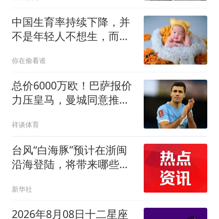
中国生育率持续下降，并
不是年轻人不想生，而是
不得不接受现实
你在偷看谁
总价6000万欧！巴萨报价
力压皇马，曼城同意推
进，英超巨星来了
祥谈体育
台风“白海豚”预计在浙闽
沿海登陆，将带来哪些影
响
新华社
2026年8月08日十二星座