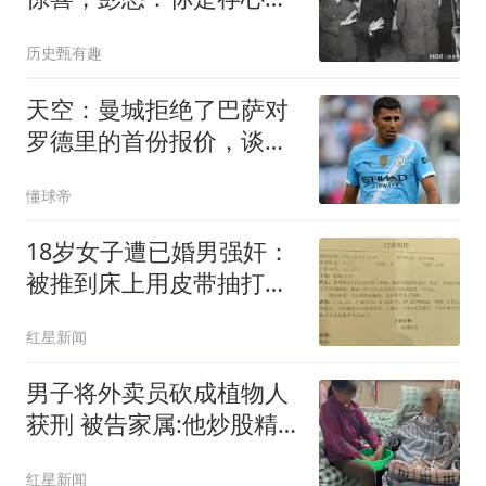
我在全军面前丢人
历史甄有趣
天空：曼城拒绝了巴萨对
罗德里的首份报价，谈判
暂时停滞
懂球帝
18岁女子遭已婚男强奸：
被推到床上用皮带抽打后
强奸
红星新闻
男子将外卖员砍成植物人
获刑 被告家属:他炒股精
神异常
红星新闻