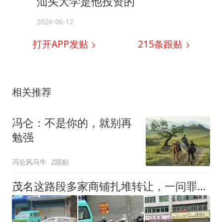
汕头大学是他投资的
2026-06-12
打开APP发贴
215
条跟贴
相关推荐
冯仑：不是你的，就别再
勉强
冯仑风马牛
2跟贴
茂名这路段多家商铺扎堆转让，一问罪魁祸首竟然是