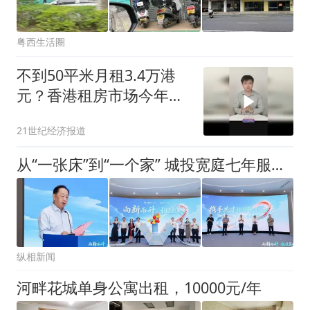
粤西生活圈
不到50平米月租3.4万港
元？香港租房市场今年彻
底“杀疯了”
21世纪经济报道
从“一张床”到“一个家” 城投宽庭七年服务超5万新市民，上海租赁住房迎来品质跃升
纵相新闻
河畔花城单身公寓出租，10000元/年