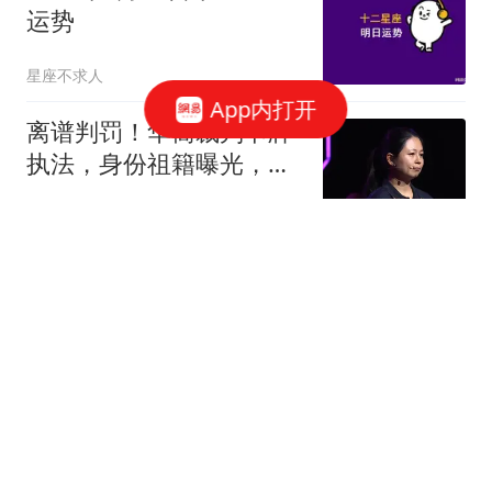
运势
星座不求人
App内打开
离谱判罚！华裔裁判卡牌
执法，身份祖籍曝光，尺
度双标惹怒球迷
观锐器
肾强一倍，人活百岁？男
性最伤肾的5大行为 ，做
的越多肾功能越差
39健康网
乌克兰再攻入俄罗斯领土
别尔哥罗德！击毁机场内
一架飞机