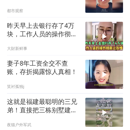
瞬间变脸，妈妈：可以骗
都市观察
感情但不能骗我钱
昨天早上去银行存了4万
块，工作人员的操作彻底
让我懵了！
大財新鲜事
妻子8年工资全交不查
账，存折揭露惊人真相！
笑衬孤独j
这就是福建最聪明的三兄
弟！直接把三栋别墅建在
大楼顶层
夜猫户外军武