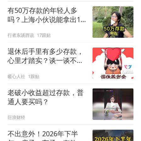
有50万存款的年轻人多
吗？上海小伙说能拿出10
万就很了不起了
行者东谈西说
17跟贴
退休后手里有多少存款，
心里才踏实？谈一谈不同
城市的养老安全线
暖心人社
1跟贴
老破小收益超过存款，普
通人要买吗？
巨浪财经
不出意外！2026年下半