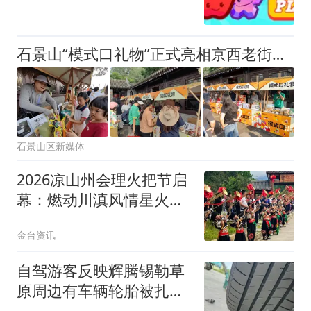
石景山“模式口礼物”正式亮相京西老街——
石景山区新媒体
2026凉山州会理火把节启
幕：燃动川滇风情星火漫
向乡野
金台资讯
自驾游客反映辉腾锡勒草
原周边有车辆轮胎被扎，
修理店铺换胎价格高达千