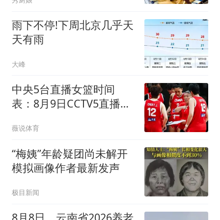
年！
雨下不停!下周北京几乎天
天有雨
大峰
中央5台直播女篮时间
表：8月9日CCTV5直播中
国女篮PK尼日利亚女篮
薇说体育
“梅姨”年龄疑团尚未解开
模拟画像作者最新发声
极目新闻
8月8日，云南省2026养老