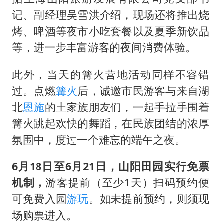
记、副经理吴雪洪介绍，现场还将推出烧
烤、啤酒等夜市小吃套餐以及夏季新饮品
等，进一步丰富游客的夜间消费体验。
此外，当天的篝火营地活动同样不容错
过。点燃
篝火
后，诚邀市民游客与来自湖
北
恩施
的土家族朋友们，一起手拉手围着
篝火跳起欢快的舞蹈，在民族团结的浓厚
氛围中，度过一个难忘的端午之夜。
6月18日至6月21日，山阳田园实行免票
机制，
游客提前（至少1天）扫码预约便
可免费入园
游玩
。如未提前预约，则须现
场购票进入。