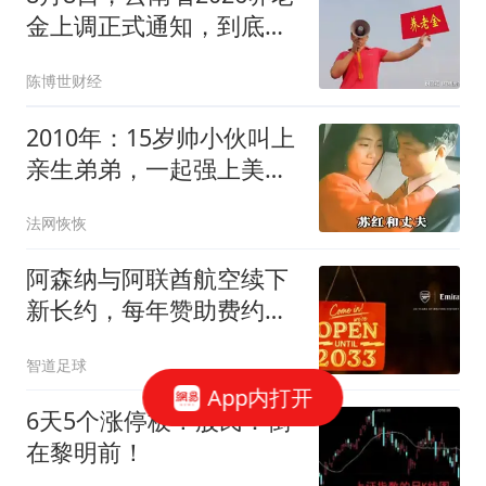
金上调正式通知，到底有
没有发布？
陈博世财经
2010年：15岁帅小伙叫上
亲生弟弟，一起强上美少
妇，温文尔雅的女人，竟
法网恢恢
然是一个杀人不眨眼的恶
魔
阿森纳与阿联酋航空续下
新长约，每年赞助费约
7000万镑全球第3
智道足球
App内打开
6天5个涨停板！股民：倒
在黎明前！