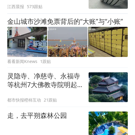
江西晨报
573跟贴
元，官方发布情况通报
金山城市沙滩免票背后的“大账”与“小账”
看看新闻Knews
1跟贴
灵隐寺、净慈寺、永福寺
等杭州7大佛教寺院明起
临时关闭，别跑空了
都市快报橙柿互动
21跟贴
走，去平朔森林公园