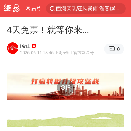
网易号
西湖突现狂风暴雨 游客瞬间被浇透
富婆带资进组给自己硬加60多场吻戏
4天免票！就等你来…
河南重大刑事案嫌疑人落网
黄金创今年来最大单周涨幅
i金山
0
视频丨中国东方电气集团原党组副书记、董事宋致远被查
2026-06-11 18:46
·上海
·i金山官方网易号
梁家辉：到内地拍戏不是北上是回归
白海豚将正面袭击贯穿浙江
酒店回应车内过夜被收150元
“不怕六爷挂得多 就怕六爷挂一颗”
牛津大学一纸声明甩不了锅
网传《披荆斩棘2026》名单