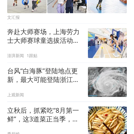
文汇报
奔赴大师赛场，上海劳力
士大师赛球童选拔活动启
动
澎湃新闻
1跟贴
台风“白海豚”登陆地点更
新，最大可能登陆浙江三
门至瑞安，上海位于危险
上观新闻
半圆
立秋后，抓紧吃“8月第一
鲜”，这3道菜正当季，鲜
嫩营养最养人，错过等1
秀厨娘