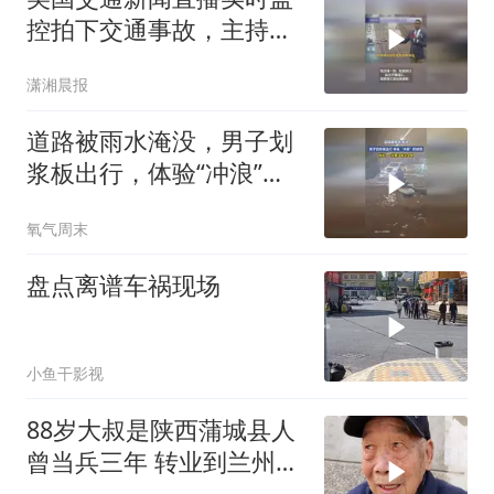
控拍下交通事故，主持人
差点爆粗口，急忙捂嘴致
潇湘晨报
歉
道路被雨水淹没，男子划
浆板出行，体验“冲浪”的
感觉
氧气周末
盘点离谱车祸现场
小鱼干影视
88岁大叔是陕西蒲城县人
曾当兵三年 转业到兰州直
至今