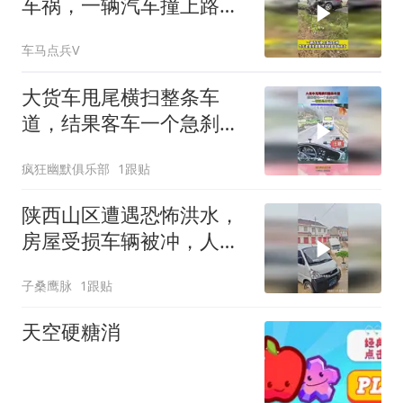
车祸，一辆汽车撞上路边
大树
车马点兵V
大货车甩尾横扫整条车
道，结果客车一个急刹躲
过，一看就是老司机
疯狂幽默俱乐部
1跟贴
陕西山区遭遇恐怖洪水，
房屋受损车辆被冲，人类
实在太渺小！
子桑鹰脉
1跟贴
天空硬糖消