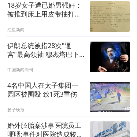
18岁女子遭已婚男强奸：
被推到床上用皮带抽打后
强奸
红星新闻
伊朗总统被指28次"逼
宫"最高领袖 穆杰塔巴下
最后警告
中国新闻周刊
4名中国人在太子集团一
园区被围殴 致1死3重伤
扬子晚报
婚外胚胎案涉事医院员工
哽咽:事件对医院造成较大