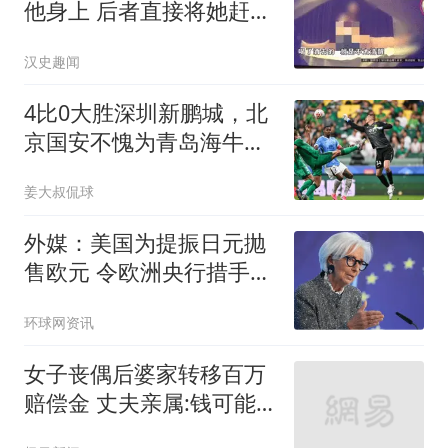
他身上 后者直接将她赶了
下去
汉史趣闻
4比0大胜深圳新鹏城，北
京国安不愧为青岛海牛保
级的专属贵人
姜大叔侃球
外媒：美国为提振日元抛
售欧元 令欧洲央行措手不
及
环球网资讯
女子丧偶后婆家转移百万
赔偿金 丈夫亲属:钱可能
烧了