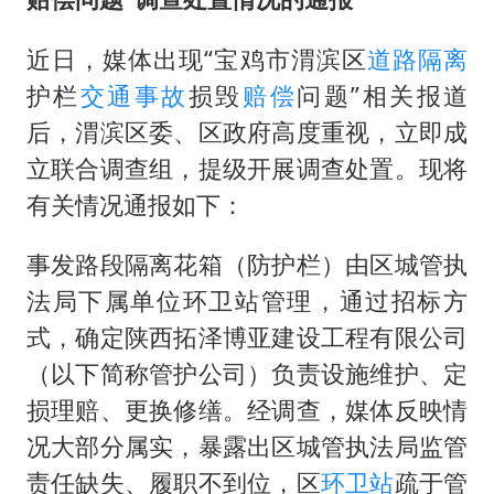
U17国足三连胜晋级明日之星半决赛
胡彦斌获《歌手2026》歌王
近日，媒体出现“宝鸡市渭滨区
道路隔离
胜宏科技：股票交易异常波动
护栏
交通事故
损毁
赔偿
问题”相关报道
日本试射“战斧”导弹，国防部回应
后，渭滨区委、区政府高度重视，立即成
立联合调查组，提级开展调查处置。现将
胡彦斌韩磊 谁帮谁
有关情况通报如下：
东航：国内客票提前14天免费退改
夯实基础开新局
事发路段隔离花箱（防护栏）由区城管执
法局下属单位环卫站管理，通过招标方
式，确定陕西拓泽博亚建设工程有限公司
（以下简称管护公司）负责设施维护、定
损理赔、更换修缮。经调查，媒体反映情
况大部分属实，暴露出区城管执法局监管
责任缺失、履职不到位，区
环卫站
疏于管