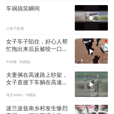
车祸搞笑瞬间
小鱼干影视
女子车子陷住，好心人帮
忙拖出来后反被咬一口车
子损坏，要赔偿！
牛剑锋
56跟贴
夫妻俩在高速路上吵架，
女子直接下车躺在高速路
中间，多辆车在弯道急刹
海天video
18跟贴
波兰波兹南乡村发生惨烈