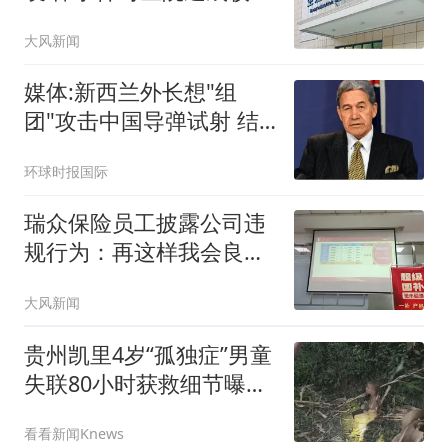
冲击
大风新闻
媒体:新西兰外长想"组
团"攻击中国导弹试射 结
果被打脸
环球时报国际
瑞众保险员工披露公司违
规行为：再这样我会良心
不安
大风新闻
贵州凯里4岁“孤独症”男童
失联80小时获救细节曝
光：疑吃泥土续命；有骗
看看新闻Knews
子谎称找到男童让家属转