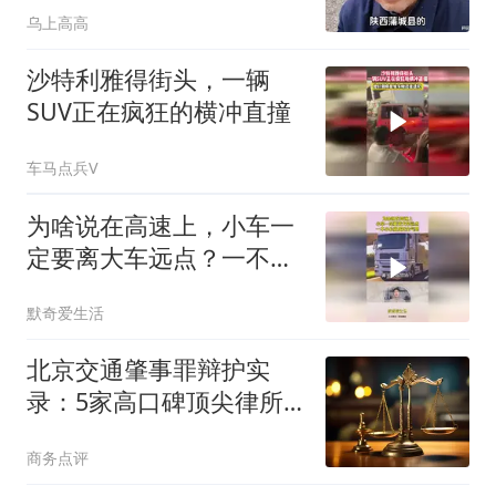
乌上高高
沙特利雅得街头，一辆
SUV正在疯狂的横冲直撞
车马点兵V
为啥说在高速上，小车一
定要离大车远点？一不小
心就成安全气囊
默奇爱生活
北京交通肇事罪辩护实
录：5家高口碑顶尖律所
用证据死磕破局真相
商务点评