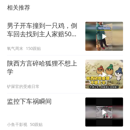
相关推荐
男子开车撞到一只鸡，倒
车回去找到主人家赔50块
钱，没想到主人家非要他
氧气周末
150跟贴
把鸡带走
陕西方言碎哈狐狸不想上
学
铲屎官的受难日常
监控下车祸瞬间
小鱼干影视
50跟贴