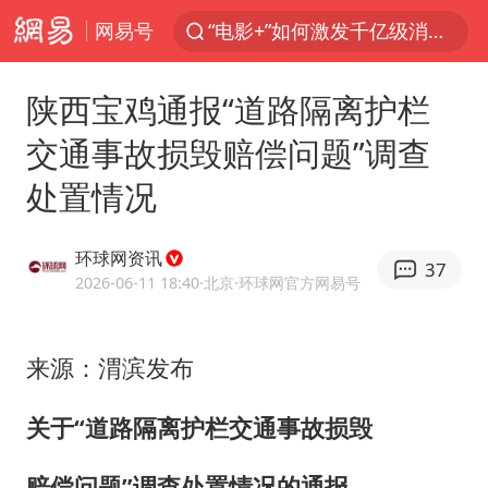
网易号
“电影+”如何激发千亿级消费新活力？
全球首个长时储能一体化产业园量产
陕西宝鸡通报“道路隔离护栏
中国女篮70-67险胜尼日利亚女篮
交通事故损毁赔偿问题”调查
上海：台风白海豚或将带来龙卷风
处置情况
四川宜宾市高县4.9级地震致1人死亡
名创优品回应女子吐槽内裤质量差
环球网资讯
37
台风白海豚已进入24小时警戒线
2026-06-11 18:40
·北京
·环球网官方网易号
中巨芯：上半年归母净利润1405.77万元
秋天的第一杯奶茶到底有多火
来源：渭滨发布
38岁演员求职万岁山NPC成功
关于“道路隔离护栏交通事故损毁
国乒男单横滨冠军赛全军覆没
赔偿问题”调查处置情况的通报