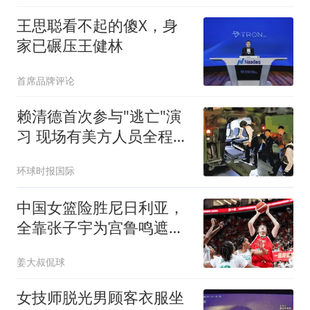
5000元，已被行拘
王思聪看不起的傻X，身
家已碾压王健林
首席品牌评论
赖清德首次参与"逃亡"演
习 现场有美方人员全程观
察
环球时报国际
中国女篮险胜尼日利亚，
全靠张子宇为宫鲁鸣遮
羞，技战术太拉胯
姜大叔侃球
女技师脱光男顾客衣服坐