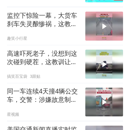
监控下惊险一幕，大货车
刹车失灵酿惨祸，这教训
能长一辈子！
趣笑小行星
高速吓死老子，没想到这
次碰到硬茬，这教训让他
长一辈子！
搞笑百宝袋
3跟贴
同一车连续4天撞4辆公交
车，交警：涉嫌故意制造
交通事故实施诈骗
星视频
美国交通新闻直播实时监