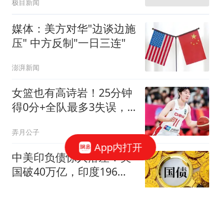
极目新闻
媒体：美方对华"边谈边施
压" 中方反制"一日三连"
澎湃新闻
女篮也有高诗岩！25分钟
得0分+全队最多3失误，
江苏女篮核心难接班李梦
弄月公子
App内打开
中美印负债惊人落差：美
国破40万亿，印度196万
亿，中国令人侧目
混沌录