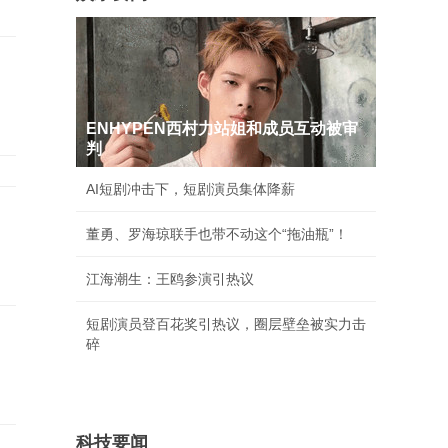
ENHYPEN西村力站姐和成员互动被审
判
AI短剧冲击下，短剧演员集体降薪
董勇、罗海琼联手也带不动这个“拖油瓶”！
江海潮生：王鸥参演引热议
短剧演员登百花奖引热议，圈层壁垒被实力击
碎
科技要闻