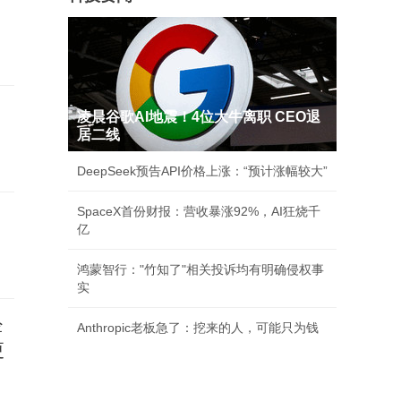
凌晨谷歌AI地震！4位大牛离职 CEO退
居二线
DeepSeek预告API价格上涨：“预计涨幅较大”
SpaceX首份财报：营收暴涨92%，AI狂烧千
亿
鸿蒙智行："竹知了"相关投诉均有明确侵权事
实
经
Anthropic老板急了：挖来的人，可能只为钱
更