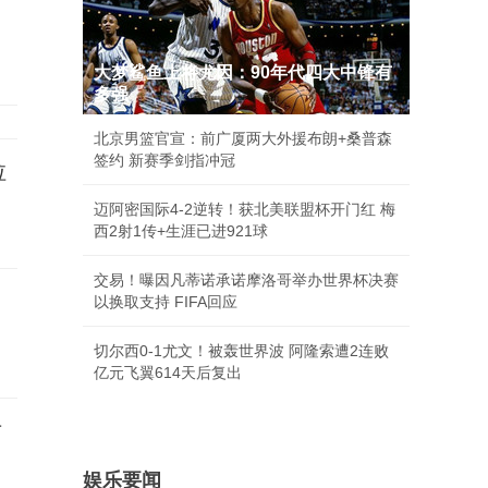
大梦鲨鱼上将尤因：90年代四大中锋有
多强
北京男篮官宣：前广厦两大外援布朗+桑普森
签约 新赛季剑指冲冠
拉
迈阿密国际4-2逆转！获北美联盟杯开门红 梅
西2射1传+生涯已进921球
交易！曝因凡蒂诺承诺摩洛哥举办世界杯决赛
以换取支持 FIFA回应
切尔西0-1尤文！被轰世界波 阿隆索遭2连败
亿元飞翼614天后复出
对
娱乐要闻