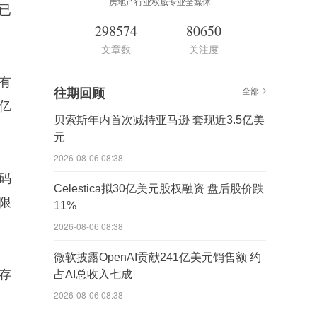
房地产行业权威专业全媒体
已
298574
80650
文章数
关注度
有
往期回顾
全部
亿
贝索斯年内首次减持亚马逊 套现近3.5亿美
元
2026-08-06 08:38
码
Celestica拟30亿美元股权融资 盘后股价跌
限
11%
2026-08-06 08:38
微软披露OpenAI贡献241亿美元销售额 约
存
占AI总收入七成
2026-08-06 08:38