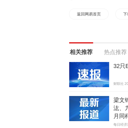
返回网易首页
下
相关推荐
热点推荐
32
财联社 202
梁文
汯、
月同
每日经济新闻