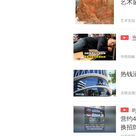
艺术
艺术先知 20
华商韬略 20
热钱涌
吴晓波频道 2
营约
换招