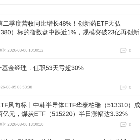
跟贴
144
第二季度营收同比增长48%！创新药ETF天弘
17380）标的指数盘中跌近1%，规模突破23亿再创新
 2026-08-06 10:30:12
0
跟贴
0
一基金经理，任职53天亏超30%
6-08-05 03:53:38
0
跟贴
0
TF风向标丨中韩半导体ETF华泰柏瑞（513310）
亿元，煤炭ETF（515220）半日涨幅达3.32%
 2026-08-06 13:00:10
0
跟贴
0