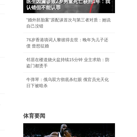
医生因漏诊致2岁男童死亡获刑1年：我
认错但不能认罪
"婚外胚胎案"原配谈首次与第三者对质：她说
自己没错
76岁香港填词人黎彼得去世：晚年为儿子还
债 曾想征婚
邻居在楼道烧火盆持续15分钟 业主求助：防
盗门都烫手
牛弹琴：俄乌双方彻底杀红眼 俄官员光天化
日下被暗杀
成
体育要闻