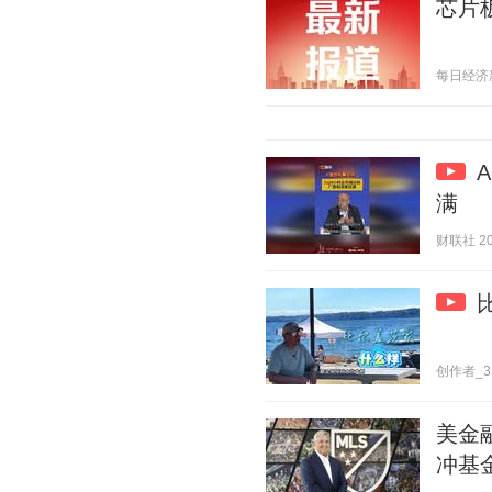
芯片板
每日经济新闻
满
财联社 202
创作者_31Y
美金
冲基