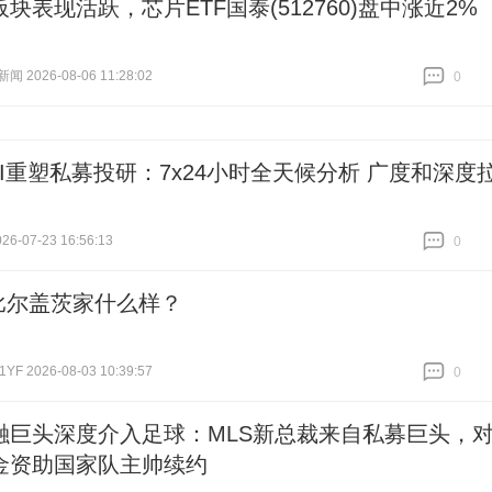
块表现活跃，芯片ETF国泰(512760)盘中涨近2%
 2026-08-06 11:28:02
0
跟贴
0
AI重塑私募投研：7x24小时全天候分析 广度和深度
6-07-23 16:56:13
0
跟贴
0
比尔盖茨家什么样？
F 2026-08-03 10:39:57
0
跟贴
0
融巨头深度介入足球：MLS新总裁来自私募巨头，
金资助国家队主帅续约