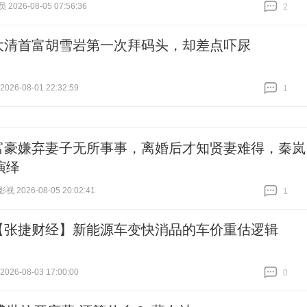
026-08-05 07:56:36
2
跟贴
2
大清首富胡雪岩第一次拜码头，却差点吓尿
26-08-01 22:32:59
1
跟贴
1
富豪嫌弃妻子无所事事，离婚后才知贤妻难得，秦岚
演绎
 2026-08-05 20:02:41
1
跟贴
1
【张捷财经】新能源车变快消品的车价重估逻辑
26-08-03 17:00:00
0
跟贴
0