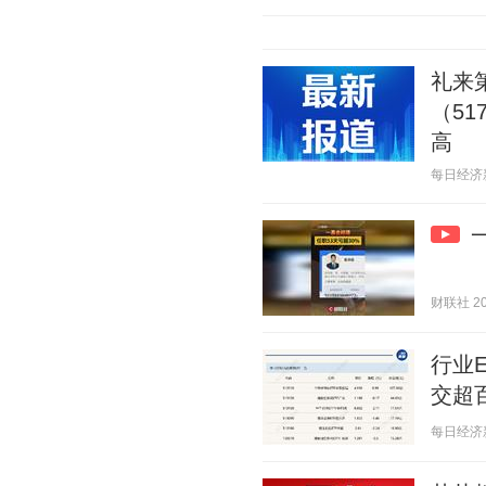
礼来
（5
高
每日经济新闻
财联社 202
行业E
交超百
每日经济新闻