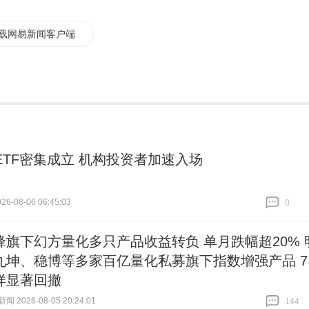
载网易新闻客户端
只ETF密集成立 机构投资者加速入场
6-08-06 06:45:03
0
跟贴
0
锋旗下幻方量化多只产品收益转负 单月跌幅超20% 
九坤、稳博等多家百亿量化私募旗下指数增强产品 7
样显著回撤
 2026-08-05 20:24:01
144