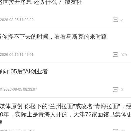
盛世拉开序幕 还等什么？ 藏友社
26-08-05 11:03:22
2
跟贴
2
当你撑不下去的时候，看看马斯克的来时路
26-06-16 11:47:01
979
跟贴
979
向“05后”AI创业者
026-08-05 08:33:07
0
跟贴
0
#媒体原创 你楼下的“兰州拉面”或改名“青海拉面”，
40年，实际上是青海人开的，天津72家面馆已集体
牌