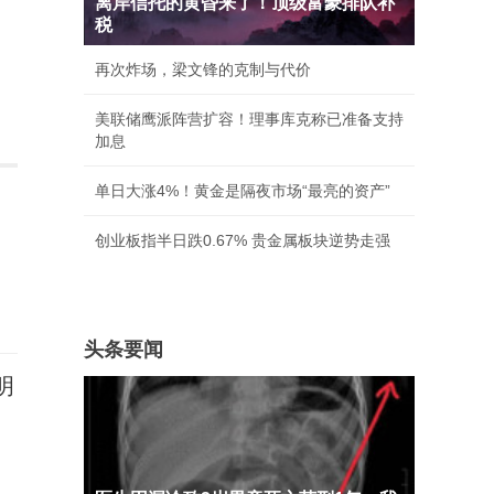
离岸信托的黄昏来了！顶级富豪排队补
税
再次炸场，梁文锋的克制与代价
美联储鹰派阵营扩容！理事库克称已准备支持
加息
单日大涨4%！黄金是隔夜市场“最亮的资产”
创业板指半日跌0.67% 贵金属板块逆势走强
头条要闻
明