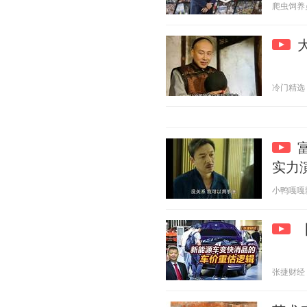
爬虫饲养员 2
冷门精选 20
实力
小鸭嘎嘎影视
张捷财经 20