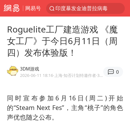
网易号
印度暴发金迪普拉病毒
41岁女子为鼓励女儿考上985研究生
Roguelite工厂建造游戏 《魔
80后女柜员获聘4200亿银行副行长
女工厂》于今日6月11日（周
陕西潼关强降雨引发土崖滑坡1人失联
四）发布体验版！
陕西柞水县突发泥石流致1死2失联
24小时不关空调 电费反而更低？
3DM游戏
0
“梅姨”已是老年人 死刑或适用受限
2026-06-11 18:16
·上海
·知否计划特邀作者·3DMGAME官方网易号
“事业单位招聘不是人情买卖”
美国退回1000亿美元关税
同时宣布参加6月16日(周二)开始
的“Steam Next Fes”，主角“桃子”的角色
你常吃的兰州拉面要改名了
声优也随之公布。
河南试行周五下午弹性离岗