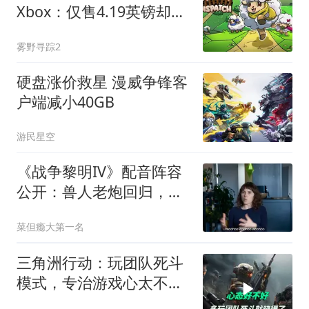
Xbox：仅售4.19英镑却只
获2.5分，值得入手吗？
雾野寻踪2
硬盘涨价救星 漫威争锋客
户端减小40GB
游民星空
《战争黎明IV》配音阵容
公开：兽人老炮回归，还
有吉尼斯纪录保持者
菜但瘾大第一名
三角洲行动：玩团队死斗
模式，专治游戏心太不好
的玩家