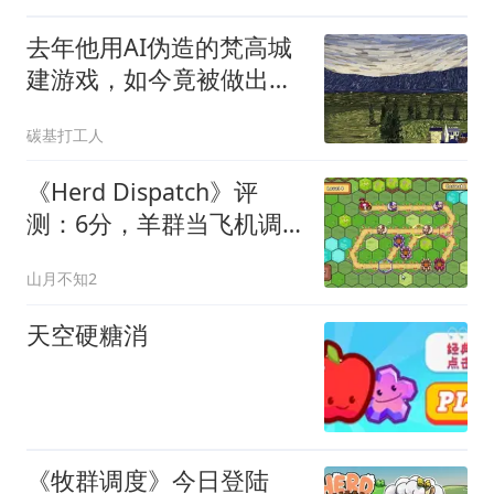
去年他用AI伪造的梵高城
建游戏，如今竟被做出来
了
碳基打工人
《Herd Dispatch》评
测：6分，羊群当飞机调
度，却被无聊和挫败毁掉
山月不知2
天空硬糖消
《牧群调度》今日登陆