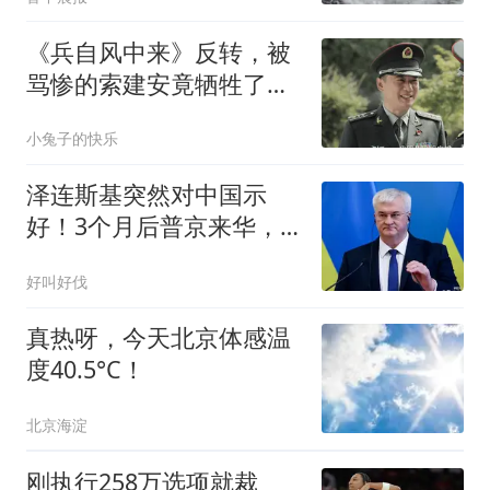
气→
《兵自风中来》反转，被
骂惨的索建安竟牺牲了，
最难过的是刘望远
小兔子的快乐
泽连斯基突然对中国示
好！3个月后普京来华，
要拿出更多诚意了！
好叫好伐
真热呀，今天北京体感温
度40.5°C！
北京海淀
刚执行258万选项就裁