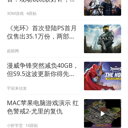
甲格斗引爆全场
3DM游戏
4跟贴
《光环》首次登陆PS首月
仅售出35.1万份，两部
《使命召唤》移植版卖出
超能网
1120万份
漫威争锋突然减负40GB，
但S9.5这波更新你得先扛
住更大的下载包
宇宙来信发
MAC苹果电脑游戏演示 红
色警戒2-尤里的复仇
小虾学堂
16跟贴