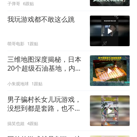
子弹哥
6跟贴
我玩游戏都不敢这么跳
萌哥电影
1跟贴
三维地图深度揭秘，日本
20个超级石油基地，内附
详细坐标
小朱观地球
1跟贴
男子骗村长女儿玩游戏，
没想到都是套路，也不怕
村长事后算账！
搞笑也姐
4跟贴