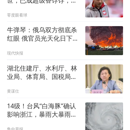
世，已成超级香饽饽，遭
9大欧洲豪门疯抢
零度眼看球
牛弹琴：俄乌双方彻底杀
红眼 俄官员光天化日下被
暗杀
现代快报
湖北住建厅、水利厅、林
业局、体育局、国税局、
产权局换帅
黄谋仕
14级！台风“白海豚”确认
影响浙江，暴雨大暴雨来
势汹汹，杭州接下来的天
鲁中晨报