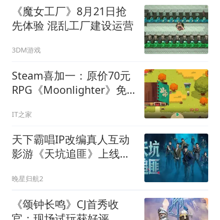
《魔女工厂》8月21日抢
先体验 混乱工厂建设运营
3DM游戏
Steam喜加一：原价70元
RPG《Moonlighter》免
费领
IT之家
天下霸唱IP改编真人互动
影游《天坑追匪》上线
Steam，1个选择改写宿命
晚星归航2
《颂钟长鸣》CJ首秀收
官：现场试玩获好评，全