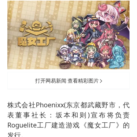
南大数院院长疑辞职信里写不想干了
小伙靠AI减肥 45天瘦40斤进了ICU
李亚鹏向地铁吐血女孩捐99999元
新华社权威快报|我国编制完成新版全月地质图
中国经济展现强大韧性和活力
打开网易新闻 查看精彩图片
株式会社Phoenixx(东京都武藏野市，代
表董事社长：坂本和则)宣布将负责
Roguelite工厂建造游戏《魔女工厂》的
发行。