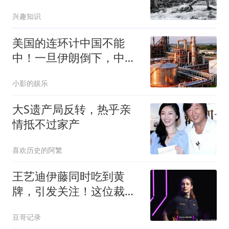
师长涌起大胆念头
兴趣知识
美国的连环计中国不能
中！一旦伊朗倒下，中方
必须彻底抛弃幻想
小影的娱乐
大S遗产局反转，热乎亲
情抵不过家产
喜欢历史的阿繁
王艺迪伊藤同时吃到黄
牌，引发关注！这位裁判
已经出示6张黄牌
豆哥记录