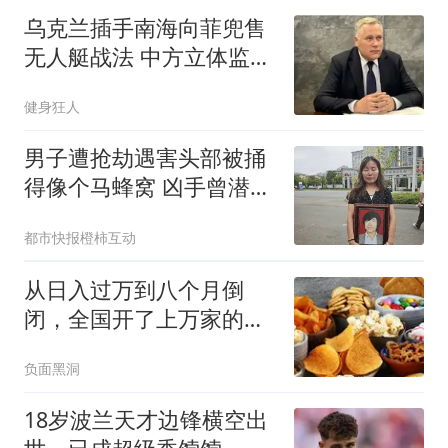
乌克兰插手南海向菲兜售
无人艇战法 中方立体监控
全开
健身狂人
男子遭抢劫遇害头部被捅
得像个马蜂窝 凶手曾潜逃
30年
都市快报橙柿互动
从日入过万到八个月倒
闭，全国开了上万家的零
食店到底有啥猫腻？
负面黑洞
18岁波兰天才边锋横空出