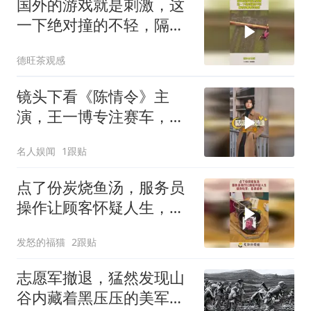
国外的游戏就是刺激，这
一下绝对撞的不轻，隔着
屏幕都觉得疼
德旺茶观感
镜头下看《陈情令》主
演，王一博专注赛车，肖
战技能大赛推广大使
名人娱闻
1跟贴
点了份炭烧鱼汤，服务员
操作让顾客怀疑人生，健
身玩家：是真碳水
发怒的福猫
2跟贴
志愿军撤退，猛然发现山
谷内藏着黑压压的美军，