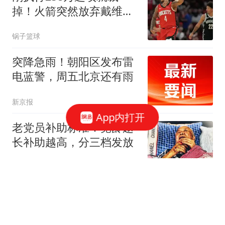
掉！火箭突然放弃戴维森
斯通这笔账算得太准
锅子篮球
突降急雨！朝阳区发布雷
电蓝警，周五北京还有雨
新京报
App内打开
老党员补助标准：党龄越
长补助越高，分三档发放
小影的娱乐
“地铁吐血女孩”回应李亚
鹏捐赠2个99999元：由衷
感谢，将用来筹备“病友之