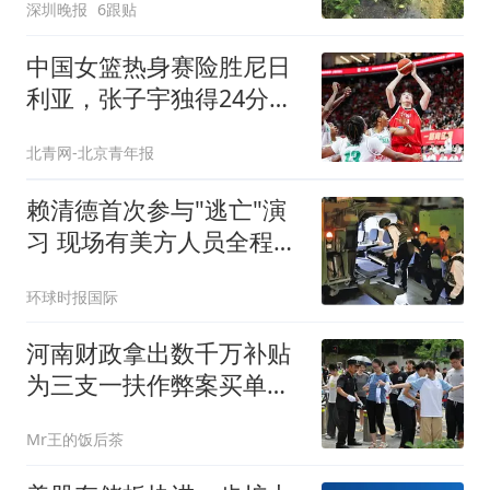
深圳晚报
6跟贴
诉，街道办：已督促物业
限期整改
中国女篮热身赛险胜尼日
利亚，张子宇独得24分立
下头功
北青网-北京青年报
赖清德首次参与"逃亡"演
习 现场有美方人员全程观
察
环球时报国际
河南财政拿出数千万补贴
为三支一扶作弊案买单，
14余万考生重考刷新记录
Mr王的饭后茶