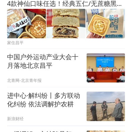
4款神仙口味任选！经典五仁/无蔗糖黑麦/酸奶奶皮，地道新疆味！
家住昌平
中国户外运动产业大会十
月落地北京昌平
北青网-北京青年报
进中心·解纠纷丨多方联动
化纠纷 依法调解护农耕
新浪财经