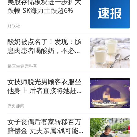
美股存储板块进一步扩大
跌幅 SK海力士跌超6%
财联社
酸奶被点名了！发现：肠
息肉患者喝酸奶，不必等
多久，或有几变化
路医生健康科普
女技师脱光男顾客衣服坐
他身上 后者直接将她赶了
下去
汉史趣闻
女子丧偶后婆家转移百万
赔偿金 丈夫亲属:钱可能