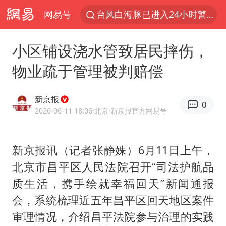
网易号
台风白海豚已进入24小时警戒线
“秋天的第一杯奶茶”6岁了
小区铺设浇水管致居民摔伤，
上海：台风白海豚或将带来龙卷风
物业疏于管理被判赔偿
四川宜宾高县4.9级地震致1死
国乒男单横滨冠军赛全军覆没
新京报
0
38岁演员求职万岁山NPC成功
2026-06-11 18:06
·北京
·新京报官方网易号
胡彦斌获《歌手2026》歌王
新京报讯（记者张静姝）6月11日上午，
U17国足三连胜晋级明日之星半决赛
北京市昌平区人民法院召开“司法护航品
美股存储板块集体大跌
质生活，携手绘就幸福回天”新闻通报
中巨芯：上半年归母净利润1405.77万元
会，系统梳理近五年昌平区回天地区案件
东航：国内客票提前14天免费退改
审理情况，介绍昌平法院参与治理的实践