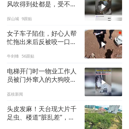
风吹得到处都是，受不了
让物业上门提醒，结果第
探山城
9跟贴
二天早上邻居就这么水灵
灵的把家门口垃圾拿走了
女子车子陷住，好心人帮
忙拖出来后反被咬一口车
子损坏，要赔偿！
牛剑锋
56跟贴
电梯开门时一物业工作人
员被门外窜入的大狗咬
伤，公司：伤者已住院治
荔枝新闻
疗，派出所已介入
头皮发麻！天台现大片千
足虫、楼道“脏乱差”，梅
林一小区环境遭居民投