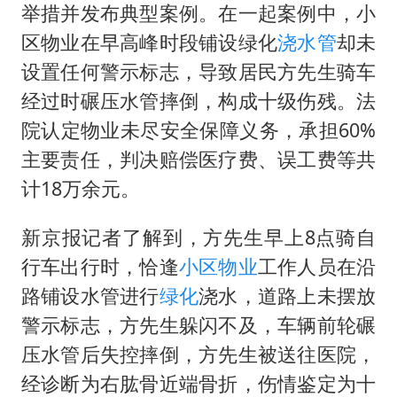
日本试射“战斧”导弹，国防部回应
举措并发布典型案例。在一起案例中，小
名创优品回应女子吐槽内裤质量差
区物业在早高峰时段铺设绿化
浇水管
却未
百花奖开幕式
设置任何警示标志，导致居民方先生骑车
经过时碾压水管摔倒，构成十级伤残。法
胡彦斌韩磊 谁帮谁
院认定物业未尽安全保障义务，承担60%
夯实基础开新局
主要责任，判决赔偿医疗费、误工费等共
计18万余元。
新京报记者了解到，方先生早上8点骑自
行车出行时，恰逢
小区物业
工作人员在沿
路铺设水管进行
绿化
浇水，道路上未摆放
警示标志，方先生躲闪不及，车辆前轮碾
压水管后失控摔倒，方先生被送往医院，
经诊断为右肱骨近端骨折，伤情鉴定为十