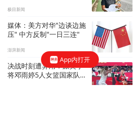
烧了
极目新闻
媒体：美方对华"边谈边施
压" 中方反制"一日三连"
澎湃新闻
App内打开
决战时刻遭弃用！旅美小
将邓雨婷5人女篮国家队
首秀5中1献6分1板
狼叔评论
北京：非京籍家庭购房社
保个税缴纳年限下调为一
年，公积金贷款额度最高
北京青年报
340万元