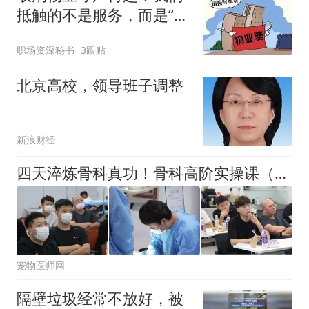
抵触的不是服务，而是“不
值”
职场资深秘书
3跟贴
北京高校，领导班子调整
新浪财经
四天淬炼骨科真功！骨科高阶实操课（膝关节畸形+TPLO）圆满结课
宠物医师网
隔壁垃圾经常不放好，被