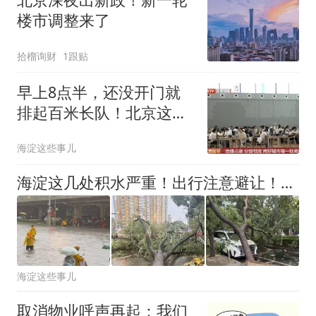
楼市调整来了
拾榴询财
1跟贴
早上8点半，还没开门就
排起百米长队！北京这些
地方火到一座难求
海淀这些事儿
海淀这几处积水严重！出行注意避让！升级发布暴雨黄警！未来三小时将强降雨——
海淀这些事儿
取消物业呼声再起：我们