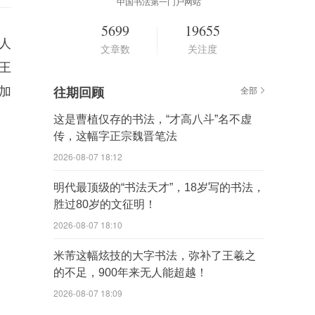
中国书法第一门户网站
5699
19655
人
文章数
关注度
王
加
往期回顾
全部
这是曹植仅存的书法，“才高八斗”名不虚
传，这幅字正宗魏晋笔法
2026-08-07 18:12
明代最顶级的“书法天才”，18岁写的书法，
胜过80岁的文征明！
2026-08-07 18:10
米芾这幅炫技的大字书法，弥补了王羲之
的不足，900年来无人能超越！
2026-08-07 18:09