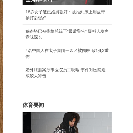
18岁女子遭已婚男强奸：被推到床上用皮带
抽打后强奸
穆杰塔巴被指给总统下"最后警告" 爆料人发声
意味深长
4名中国人在太子集团一园区被围殴 致1死3重
伤
婚外胚胎案涉事医院员工哽咽:事件对医院造
成较大冲击
体育要闻