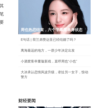
其
笔
要
周也热恋结束，六个字暴露单身状态
E句话 | 荷兰弟赞达亚已经结婚了吗？
离海最远的地方，一群少年决定出发
小酒窝客串董璇新戏，直呼周也“小也”
大冰承认恋情风波升级，牵扯另一女子，惊动
警方
财经要闻