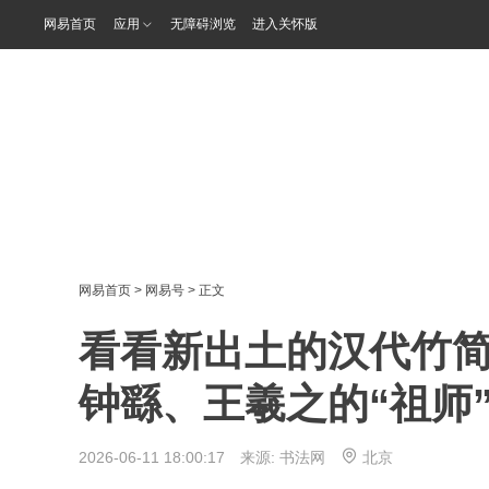
网易首页
应用
无障碍浏览
进入关怀版
网易首页
>
网易号
> 正文
看看新出土的汉代竹
钟繇、王羲之的“祖师
2026-06-11 18:00:17 来源:
书法网
北京