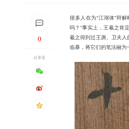
很多人在为“江湖体”辩解
吗？”事实上，王羲之肯
0
羲之得到过王廙、卫夫人
临摹，将它们的笔法融为
分享至