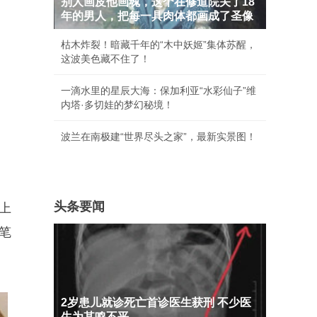
别人画皮他画魂，这个在修道院关了18
年的男人，把每一具肉体都画成了圣像
枯木炸裂！暗藏千年的“木中妖姬”集体苏醒，
这波美色藏不住了！
一滴水里的星辰大海：保加利亚“水彩仙子”维
内塔·多切娃的梦幻秘境！
波兰在南极建“世界尽头之家”，最新实景图！
头条要闻
上
笔
2岁患儿就诊死亡首诊医生获刑 不少医
生为其鸣不平