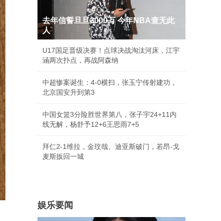
去年信誓旦旦3000万 今年NBA查无此
人
U17国足晋级决赛！点球决战淘汰河床，江宇
涵两次扑点，再战阿森纳
中超惨案诞生：4-0横扫，张玉宁传射建功，
北京国安升到第3
中国女篮3分险胜世界第八，张子宇24+11内
线无解，杨舒予12+6王思雨7+5
拜仁2-1维拉，金玟哉、迪亚斯破门，若昂-戈
麦斯扳回一城
娱乐要闻