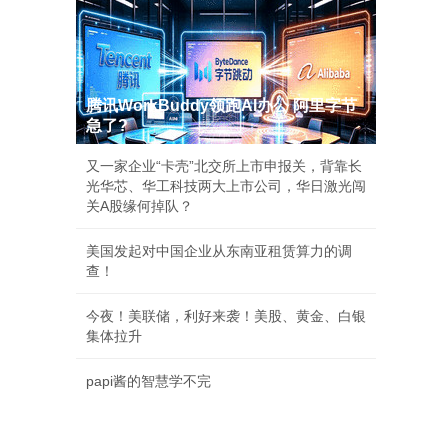
腾讯WorkBuddy领跑AI办公 阿里字节
急了?
又一家企业“卡壳”北交所上市申报关，背靠长
光华芯、华工科技两大上市公司，华日激光闯
关A股缘何掉队？
美国发起对中国企业从东南亚租赁算力的调
查！
今夜！美联储，利好来袭！美股、黄金、白银
集体拉升
papi酱的智慧学不完