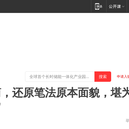
申请入
简，还原笔法原本面貌，堪
”