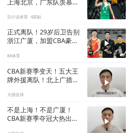
上海北京，广东队羡慕，
新赛季大变天
宗介说体育
4跟贴
正式离队！29岁后卫告别
浙江广厦，加盟CBA豪
门，冲击总冠军
88体育
CBA新赛季变天！五大王
牌外援离队！北上广措手
不及，黑马崛起
大国侃球
不是上海！不是广厦！
CBA新赛季夺冠大热出
炉，辽粤被甩在身后