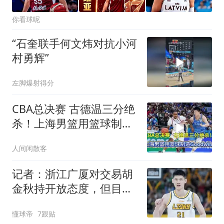
你看球呢
“石奎联手何文炜对抗小河
村勇辉”
左脚爆射得分
CBA总决赛 古德温三分绝
杀！上海男篮用篮球制造
Good
人间闲散客
记者：浙江广厦对交易胡
金秋持开放态度，但目前
尚无定论
懂球帝
7跟贴