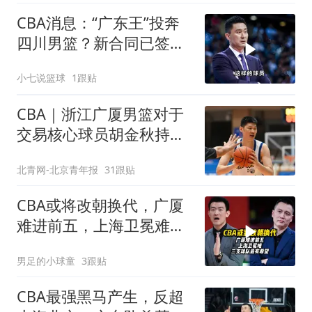
CBA消息：“广东王”投奔
四川男篮？新合同已签
下，薪酬待遇曝光
小七说篮球
1跟贴
CBA｜浙江广厦男篮对于
交易核心球员胡金秋持开
放态度
北青网-北京青年报
31跟贴
CBA或将改朝换代，广厦
难进前五，上海卫冕难，
三支球队最有希望
男足的小球童
3跟贴
CBA最强黑马产生，反超