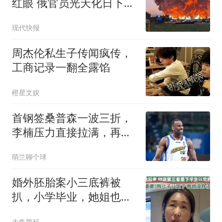
红眼 俄官员光天化日下被
暗杀
现代快报
周杰伦私生子传闻疯传，
工商记录一翻全露馅
橙星文娱
首钢签桑普森一波三折，
李楠压力直接拉满，再不
夺冠拿啥当理由？
萌兰聊个球
婚外胚胎案小三底裤被
扒，小学毕业，她姐也傍
大款，父母引以为傲
大鱼简科