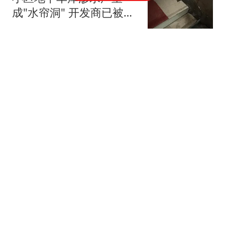
成"水帘洞" 开发商已被吊
销执照
澎湃新闻
女人这4个暗示，其实是
喜欢你了，暗示你主动撩
她，别不懂
来去自如的小章
曾毅：全中国都笑他只
唱“哟哟”，却不知道最穷
时他借钱分给玲花一半
飘飘然的娱乐汇
中方收到消息，菲迎来变
局，亲华派绝地反击，老
杜长子打响第一枪