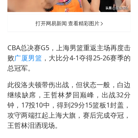
打开网易新闻 查看精彩图片
CBA总决赛G5，上海男篮重返主场再度击
败
广厦男篮
，大比分4-1夺得25-26赛季的
总冠军。
此役洛夫顿带伤出战，但状态一般，白边
继续缺席，王哲林梦回巅峰，出战32分
钟，17投10中，得到29分15篮板1封盖，
攻守两端扛起上海大旗，赛后完成夺冠，
王哲林泪洒现场。