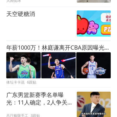
大国侃球
天空硬糖消
年薪1000万！林庭谦离开CBA原因曝光，钱多事少离家近，CBA人才被挖空！
体坛卡卡说
6跟贴
广东男篮新赛季名单曝
光：11人确定，2人争关
键席位！
吕坾极限手工
3跟贴