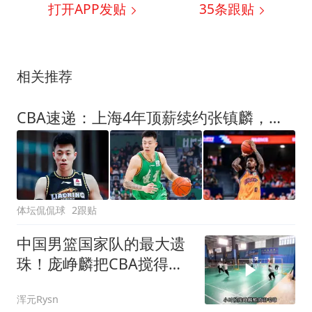
打开APP发贴
35
条跟贴
相关推荐
CBA速递：上海4年顶薪续约张镇麟，王哲林坐镇，冠军底盘锁死！
体坛侃侃球
2跟贴
中国男篮国家队的最大遗
珠！庞峥麟把CBA搅得天
翻地覆
浑元Rysn