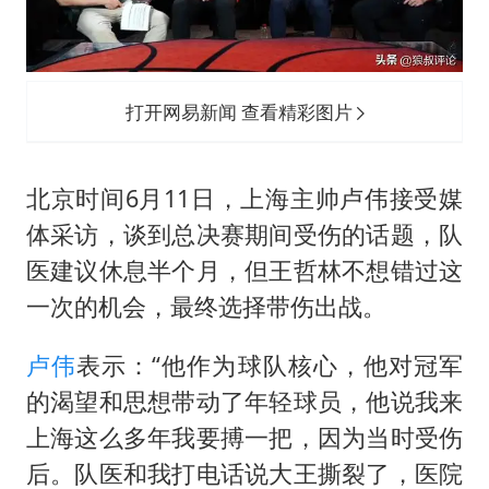
人贩子“梅姨”真名谢家梅
如何把百年大党建设得更加坚强有力
被妻子举报丈夫与情人一审获刑1年
打开网易新闻 查看精彩图片
多专业取消艺考 文化工作者要有文化
22岁女生南太行山失联已超十天
北京时间6月11日，上海主帅卢伟接受媒
总书记关心百姓身边这些民生大事
体采访，谈到总决赛期间受伤的话题，队
医建议休息半个月，但
王哲林
不想错过这
一次的机会，最终选择带伤出战。
卢伟
表示：“他作为球队核心，他对冠军
的渴望和思想带动了年轻球员，他说我来
上海这么多年我要搏一把，因为当时受伤
后。队医和我打电话说大王撕裂了，医院