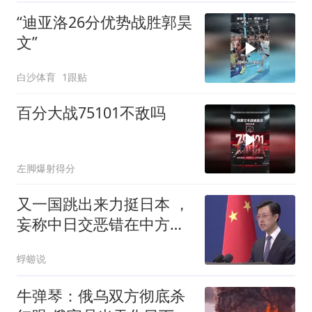
“迪亚洛26分优势战胜郭昊
文”
白沙体育
1跟贴
百分大战75101不敌吗
左脚爆射得分
又一国跳出来力挺日本 ，
妄称中日交恶错在中方，
这波安的什么心？
蜉蝣说
牛弹琴：俄乌双方彻底杀