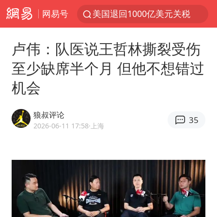
网易号
美国退回1000亿美元关税
李亚鹏向地铁吐血女孩捐99999元
卢伟：队医说王哲林撕裂受伤
被泰航拒载中国乘客：免费改签没兑现
至少缺席半个月 但他不想错过
逃犯看演唱会 刚出地铁就被逮住
机会
弹药库存告急 美军补货难
台风白海豚或在华东沿海登陆
狼叔评论
35
《Monica》填词人黎彼得去世
2026-06-11 17:58
·上海
38岁山东财大教授刘海明逝世
因凡蒂诺首次公开道歉
FIFA官方支持因凡蒂诺
陕西柞水遭遇暴雨五千余户群众转移