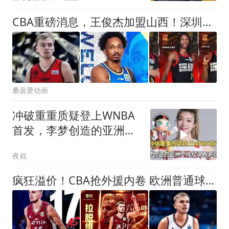
CBA重磅消息，王俊杰加盟山西！深圳签约3名外援 北京官宣布朗加盟
桑葚爱动画
冲破重重质疑登上WNBA
首发，李梦创造的亚洲外
线纪录有多珍贵？
夜叔
疯狂溢价！CBA抢外援内卷 欧洲普通球员 来华薪资直接翻5倍？