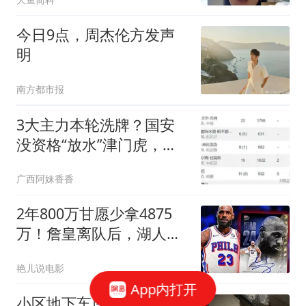
今日9点，周杰伦方发声
明
南方都市报
3大主力本轮洗牌？国安
没资格“放水”津门虎，先
把3分放进口袋
广西阿妹香香
2年800万甘愿少拿4875
万！詹皇离队后，湖人砸
4.46亿豪赌西部格局
艳儿说电影
App内打开
小区地下车库渗水严重