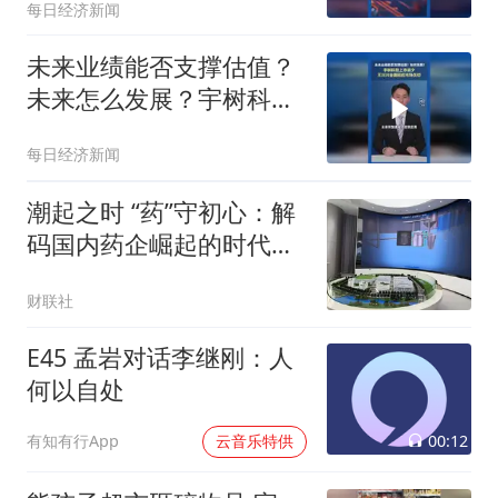
每日经济新闻
未来业绩能否支撑估值？
未来怎么发展？宇树科技
上市前夕，王兴兴全面回
每日经济新闻
应市场关切
潮起之时 “药”守初心：解
码国内药企崛起的时代答
案
财联社
E45 孟岩对话李继刚：人
何以自处
00:12
有知有行App
云音乐特供