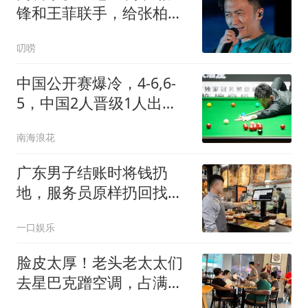
锋和王菲联手，给张柏芝
上了一课
叨唠
中国公开赛爆冷，4-6,6-
5，中国2人晋级1人出
局，刘宏宇立功
南海浪花
广东男子结账时将钱扔
地，服务员原样扔回找
零，店主奖励儿子100元
一口娱乐
称其处事得体
脸皮太厚！老头老太太们
去星巴克蹭空调，占满座
位就是不消费，被店员关