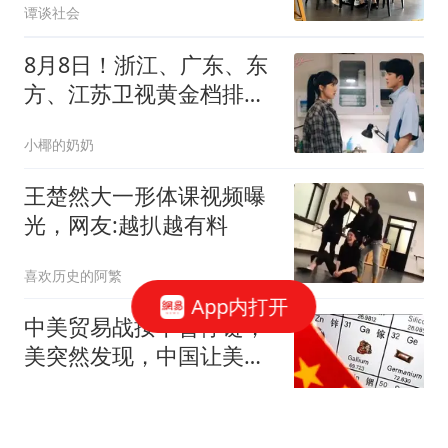
谭谈社会
空调还不走人，网友：给
子女丢脸了！
8月8日！浙江、广东、东
方、江苏卫视黄金档排
播，闭眼入坑不踩雷
小椰的奶奶
王楚然大一形体课视频曝
光，网友:越扒越有料
喜欢历史的阿繁
App内打开
中美贸易战按下暂停键，
美突然发现，中国让美忌
惮的，竟不是经济
涵豆说娱