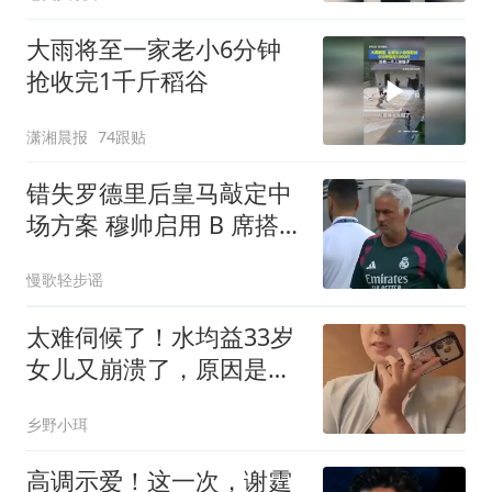
大雨将至一家老小6分钟
抢收完1千斤稻谷
潇湘晨报
74跟贴
错失罗德里后皇马敲定中
场方案 穆帅启用 B 席搭档
楚阿梅尼
慢歌轻步谣
太难伺候了！水均益33岁
女儿又崩溃了，原因是保
姆辞职不干了
乡野小珥
高调示爱！这一次，谢霆