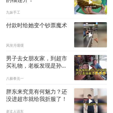
九妹手工
付款时给她变个钞票魔术
风蛍月缓缓
男子去女朋友家，到超市
买礼物，老板发现是孙女
后，内心崩溃-
八极拳兑一
胖东来究竟有何魅力？还
没进超市就给我折服了！
老丈人说车