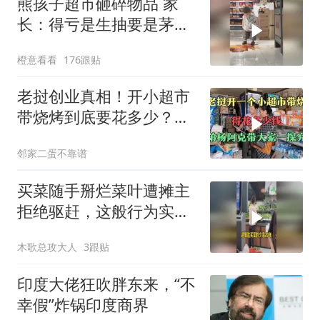
熊孩子超市砸碎物品 家
长：得亏是生抽要是茅台
屁股得开花
橙意看看
176跟贴
老挝创业真相！开小超市
带烧烤到底要花多少？三
弟杨阿克硬核摸底
邻家二蛋不靠谱
买菜随手掰烂菜叶遭摊主
拒绝驱赶，这般行为实在
让人没法理解
木歌总攻大人
3跟贴
印度大佬狂吹胖东来，“不
幸假”炸锅印度商界