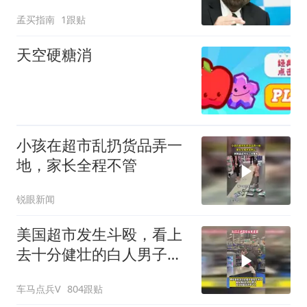
孟买指南
1跟贴
天空硬糖消
小孩在超市乱扔货品弄一
地，家长全程不管
锐眼新闻
美国超市发生斗殴，看上
去十分健壮的白人男子竟
全程毫无还手之力
车马点兵V
804跟贴