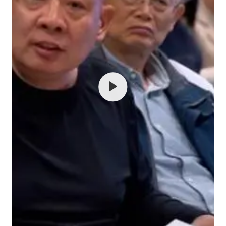
宇树王兴兴被问了360多个问题
全民健身事业高质量发展
上四休三，但降薪1000元，你接受吗？
唐田赛前发布会上引用《孙子兵法》
台当局重金为“台独”织“皇帝新衣”
检测列车撞人致11死2伤 涉事单位被罚
商场现钱学森巨幅海报 负责人回应
乐享全民健身 共筑健康中国