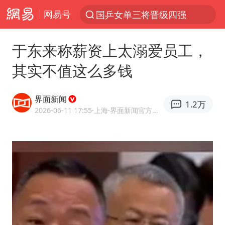
网易号
国乒女单三将晋级四强
光影经济撬动暑期消费新蓝海
于东来称薪资上太溺爱员工，
微信又有新功能，你可以“撤回”你的撤回了！
其实不值这么多钱
陈思诚零点晒照为佟丽娅庆生
新疆优化调整景区内自驾服务费
界面新闻
1.2万
《欢迎来龙餐馆》口碑
2026-06-11 17:55
·上海
·界面新闻官方网易号
情侣平潭拍日出坠崖1死1伤
白海豚将正面袭击贯穿浙江
黄金牛市回来了吗
夏日经济乘“热”而上 消费市场向“新”而行
36岁男演员成景区NPC后人气爆棚