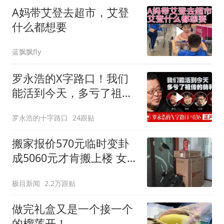
A妈带艾登去超市，艾登
什么都想要
蓝飘飘fly
罗永浩的X字路口！我们
能活到今天，多亏了祖传
的势利眼
罗永浩的十字路口
24跟贴
搬家报价570元临时变卦
成5060元才肯搬上楼 女子
傻眼
极目新闻
2.2万跟贴
做完礼盒又是一个接一个
的榴莲开！