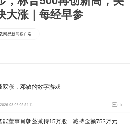
步；标普500再创新高，美
块大涨｜每经早参
载网易新闻客户端
液双涨，邓敏的数字游戏
026-08-08 05:54:11
0
跟贴
0
智能董事肖朝蓬减持15万股，减持金额753万元