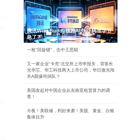
腾讯WorkBuddy领跑AI办公 阿里字节
急了?
一枚“回旋镖”，击中王思聪
又一家企业“卡壳”北交所上市申报关，背靠长
光华芯、华工科技两大上市公司，华日激光闯
关A股缘何掉队？
美国发起对中国企业从东南亚租赁算力的调
查！
今夜！美联储，利好来袭！美股、黄金、白银
集体拉升