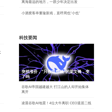
离海最远的地方，一群少年决定出发
小酒窝客串董璇新戏，直呼周也“小也”
科技要闻
长
突然涨价，"只收电费钱"的梁文锋，变
了吗
谷歌AI帝国越建越大 打江山的人却开始集体
离开
凌晨谷歌AI地震！4位大牛离职 CEO退居二线