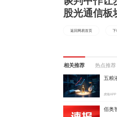
谈判中作让
股光通信板
返回网易首页
下
相关推荐
热点推荐
五粮
虎嗅APP 2
佰奥