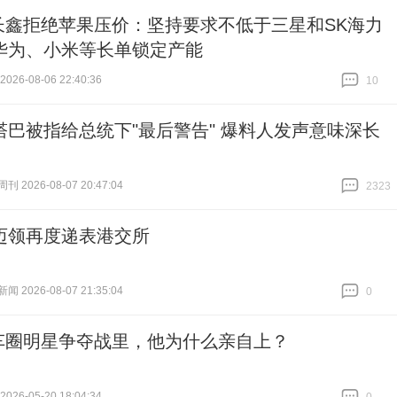
长鑫拒绝苹果压价：坚持要求不低于三星和SK海力
华为、小米等长单锁定产能
26-08-06 22:40:36
10
跟贴
10
塔巴被指给总统下"最后警告" 爆料人发声意味深长
 2026-08-07 20:47:04
2323
跟贴
2323
迈领再度递表港交所
 2026-08-07 21:35:04
0
跟贴
0
车圈明星争夺战里，他为什么亲自上？
26-05-20 18:04:34