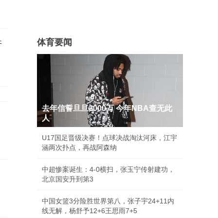
件
体育要闻
去年信誓旦旦3000万 今年NBA查无此
人
U17国足晋级决赛！点球决战淘汰河床，江宇
涵两次扑点，再战阿森纳
中超惨案诞生：4-0横扫，张玉宁传射建功，
北京国安升到第3
中国女篮3分险胜世界第八，张子宇24+11内
线无解，杨舒予12+6王思雨7+5