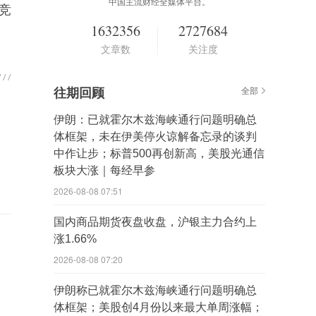
中国主流财经全媒体平台。
竞
1632356
2727684
文章数
关注度
往期回顾
全部
伊朗：已就霍尔木兹海峡通行问题明确总
体框架，未在伊美停火谅解备忘录的谈判
中作让步；标普500再创新高，美股光通信
板块大涨｜每经早参
2026-08-08 07:51
国内商品期货夜盘收盘，沪银主力合约上
涨1.66%
2026-08-08 07:20
伊朗称已就霍尔木兹海峡通行问题明确总
体框架；美股创4月份以来最大单周涨幅；