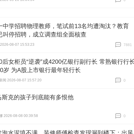
0
跟贴
0
一中学招聘物理教师，笔试前13名均遭淘汰？教育
已叫停招聘，成立调查组全面核查
26-08-07 15:53:23
7881
跟贴
7881
80后女柜员“逆袭”成4200亿银行副行长 常熟银行行
40岁 为A股上市银行最年轻行长
 2026-08-07 15:57:20
0
跟贴
0
马斯克的孩子到底能有多恨他
026-08-08 00:39:58
0
跟贴
0
发泡水泥填不满，装修师傅检查发现漏到楼下：出风