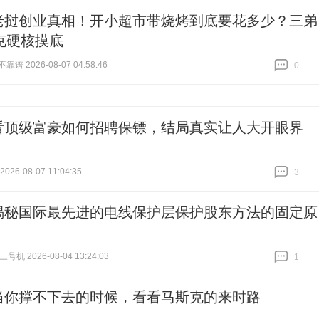
老挝创业真相！开小超市带烧烤到底要花多少？三弟
克硬核摸底
谱 2026-08-07 04:58:46
0
跟贴
0
看顶级富豪如何招聘保镖，结局真实让人大开眼界
26-08-07 11:04:35
3
跟贴
3
揭秘国际最先进的电线保护层保护股东方法的固定原
机 2026-08-04 13:24:03
1
跟贴
1
当你撑不下去的时候，看看马斯克的来时路