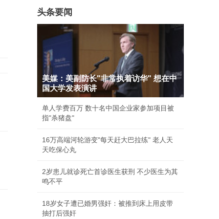
头条要闻
美媒：美副防长"非常执着访华" 想在中
国大学发表演讲
单人学费百万 数十名中国企业家参加项目被
指"杀猪盘"
16万高端河轮游变"每天赶大巴拉练" 老人天
天吃保心丸
2岁患儿就诊死亡首诊医生获刑 不少医生为其
鸣不平
18岁女子遭已婚男强奸：被推到床上用皮带
抽打后强奸