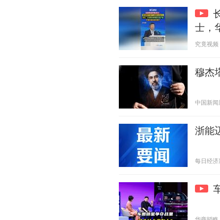
士，
究竟视频 20
穆杰
中国新闻周刊
浙能
每日经济新闻
华商韬略 20