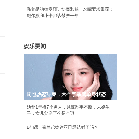
曝莱昂纳德案预计协商和解！名嘴要求重罚：
鲍尔默和小卡都该禁赛一年
娱乐要闻
周也热恋结束，六个字暴露单身状态
她曾1年换7个男人，风流韵事不断，未婚生
子，女儿父亲至今是个谜
E句话 | 荷兰弟赞达亚已经结婚了吗？