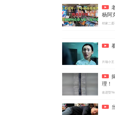
杨阿
邻家二蛋不靠
片场小王 20
理！
改进型Ye三号