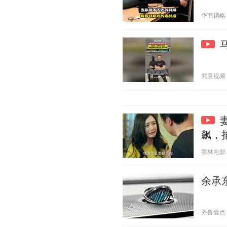
华商韬略 20
究竟视频 20
飙，
墨林电影 20
余承东
齐鲁壹点 20