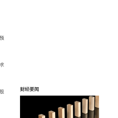
预
求
财经要闻
股