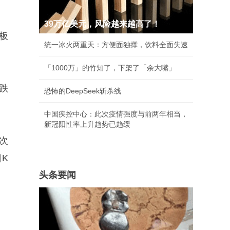
39万亿美元，风险越来越高了！
板
统一冰火两重天：方便面独撑，饮料全面失速
「1000万」的竹知了，下架了「余大嘴」
跌
恐怖的DeepSeek斩杀线
中国疾控中心：此次疫情强度与前两年相当，
新冠阳性率上升趋势已趋缓
次
K
头条要闻