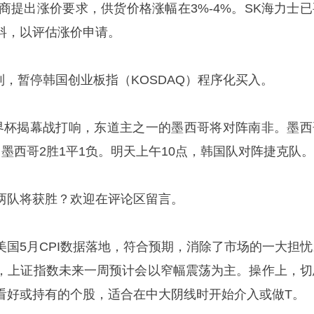
应商提出涨价要求，供货价格涨幅在3%-4%。SK海力士已
料，以评估涨价申请。
制，暂停韩国创业板指（KOSDAQ）程序化买入。
界杯揭幕战打响，东道主之一的墨西哥将对阵南非。墨西
墨西哥2胜1平1负。明天上午10点，韩国队对阵捷克队。
两队将获胜？欢迎在评论区留言。
美国5月CPI数据落地，符合预期，消除了市场的一大担忧
，上证指数未来一周预计会以窄幅震荡为主。操作上，切
看好或持有的个股，适合在中大阴线时开始介入或做T。