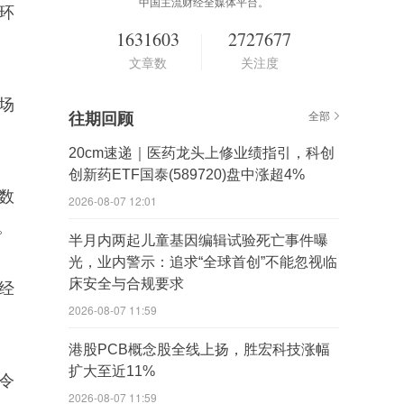
中国主流财经全媒体平台。
环
1631603
2727677
文章数
关注度
市场
往期回顾
全部
20cm速递｜医药龙头上修业绩指引，科创
创新药ETF国泰(589720)盘中涨超4%
数
2026-08-07 12:01
。
半月内两起儿童基因编辑试验死亡事件曝
光，业内警示：追求“全球首创”不能忽视临
床安全与合规要求
已经
2026-08-07 11:59
港股PCB概念股全线上扬，胜宏科技涨幅
扩大至近11%
令
2026-08-07 11:59