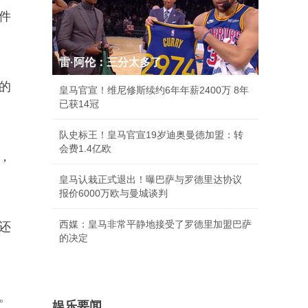
件
雷·阿伦：三分太多了
的
皇马官宣！维尼修斯续约6年年薪2400万 8年
已获14冠
队史标王！皇马官宣19岁迪奥曼德加盟：转
会费1.4亿欧
，
皇马认栽正式退出！曝巴萨与罗德里达协议
报价6000万欧与曼城谈判
西媒：皇马非常平静地接受了罗德里加盟巴萨
还
的决定
。
娱乐要闻