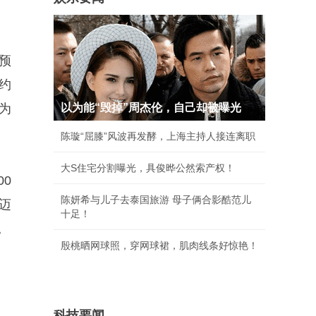
。
预
约
为
以为能“毁掉”周杰伦，自己却被曝光
陈璇“屈膝”风波再发酵，上海主持人接连离职
大S住宅分割曝光，具俊晔公然索产权！
00
陈妍希与儿子去泰国旅游 母子俩合影酷范儿
迈
十足！
。
殷桃晒网球照，穿网球裙，肌肉线条好惊艳！
科技要闻