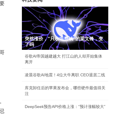
要
突然涨价，"只收电费钱"的梁文锋，变
了吗
哥
谷歌AI帝国越建越大 打江山的人却开始集体
离开
凌晨谷歌AI地震！4位大牛离职 CEO退居二线
库克卸任后的苹果发布会，哪些硬件最值得关
注
。
DeepSeek预告API价格上涨：“预计涨幅较大”
忌