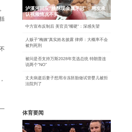
。
泸溪河回应"桃酥现金属牙冠"：网友承
认视频情况不实
括
中方宣布反制后 美官员"嘴硬"：深感失望
人贩子"梅姨"真实姓名披露 律师：大概率不会
被判死刑
不
被问是否支持万斯2028年竞选总统 特朗普连
说两个"NO"
丈夫病逝后妻子想用冷冻胚胎做试管婴儿被拒
，
法院判了
一
体育要闻