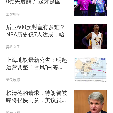
0领先后崩了 这才是国乒
真正的麻烦
追梦聊球
后卫600次封盖有多难？
NBA历史仅7人达成，哈
登竟然上榜且力压科比
弄月公子
上海地铁最新公告：明起
运营调整！台风“白海
豚”逼近，部分高铁临时停
新民晚报
运，东海大桥双向封桥
赖清德的请求，特朗普被
曝将很快同意，美议员：
必须以实力拒统
嘴角上翘