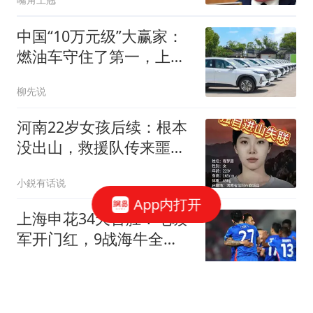
中国“10万元级”大赢家：
燃油车守住了第一，上半
年销售出11万台
柳先说
河南22岁女孩后续：根本
没出山，救援队传来噩
耗，情况不容乐观
小鋭有话说
App内打开
上海申花34天首胜！毛毅
军开门红，9战海牛全
胜，连破3大魔咒
奥拜尔
申花逃出生天！海牛输掉