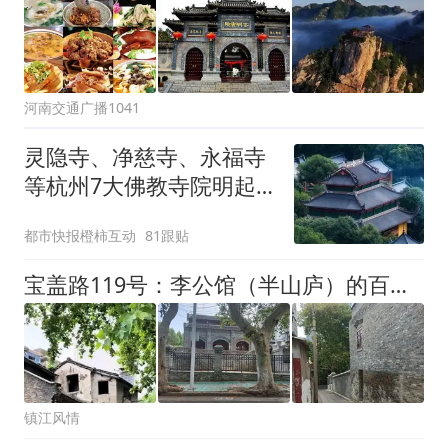
河南交通广播1041
灵隐寺、净慈寺、永福寺
等杭州7大佛教寺院明起
临时关闭，别跑空了
都市快报橙柿互动
81跟贴
宝盖路119号：李公馆（半山庐）的百年传奇
镇江风情