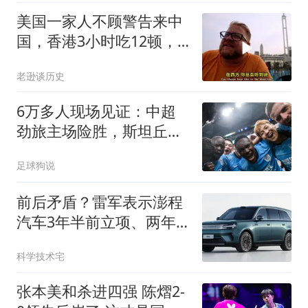
美国一家人不顾警告来中
国，香港3小时吃12顿，
直飞上海想定居
老逊谈历史
6万多人现场见证：中超
劲旅主场险胜，斯坦丘立
功，徐正源太无奈
足球狗说
前后矛盾？雷军表示澎程
汽车3年半前立项、两年
前路测！
科学技术宅
张本美和杀进四强 陈熠2-