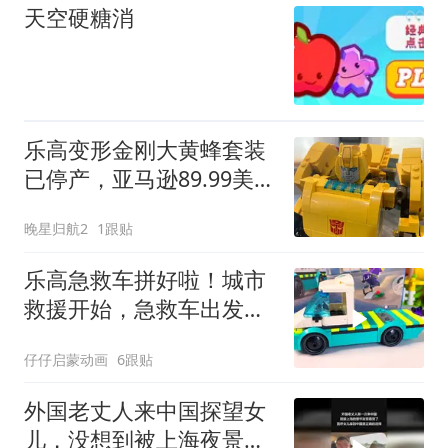
天空硬糖消
乐高变形金刚大黄蜂套装
已停产，亚马逊89.99美元
原价仍可入手
晚星归航2
1跟贴
乐高急救车拼好啦！城市
救援开始，急救车出发！
#儿童玩具#儿童动画
仔仔启蒙动画
6跟贴
外国老丈人来中国探望女
儿，没想到被上海夜景看