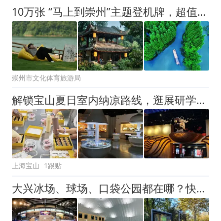
10万张 “马上到崇州”主题登机牌，超值福利可兑换
崇州市文化体育旅游局
解锁宝山夏日室内纳凉路线，逛展研学两不误
上海宝山
1跟贴
大兴冰场、球场、口袋公园都在哪？快来逛吧！