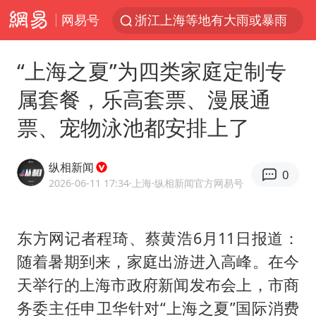
网易号
浙江上海等地有大雨或暴雨
新疆优化调整景区内自驾服务费
“上海之夏”为四类家庭定制专
微信又有新功能，你可以“撤回”你的撤回了！
属套餐，乐高套票、漫展通
“新疆的交警怎么个个像我妈”
票、宠物泳池都安排上了
情侣平潭拍日出坠崖1死1伤
上四休三，但降薪1000元，你接受吗？
纵相新闻
0
西湖突现狂风暴雨 游客瞬间被浇透
2026-06-11 17:34
·上海
·纵相新闻官方网易号
台当局重金为“台独”织“皇帝新衣”
白海豚将正面袭击贯穿浙江
东方网记者程琦、蔡黄浩6月11日报道：
随着暑期到来，家庭出游进入高峰。在今
《欢迎来龙餐馆》口碑
天举行的上海市政府新闻发布会上，市商
郑丽文：台湾从来没有“独立”过
务委主任申卫华针对“上海之夏”国际消费