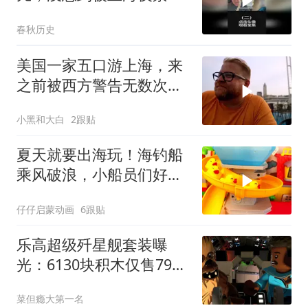
哭，直呼这里是天堂
春秋历史
（2）
美国一家五口游上海，来
之前被西方警告无数次，
第一天就爱上了
小黑和大白
2跟贴
夏天就要出海玩！海钓船
乘风破浪，小船员们好开
心！#儿童玩具 #乐高 #乐
仔仔启蒙动画
6跟贴
高积木
乐高超级歼星舰套装曝
光：6130块积木仅售799
美元，比死星便宜却仍令
菜但瘾大第一名
人破费