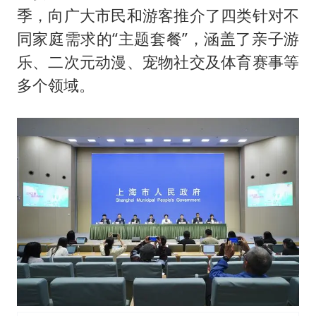
几元成本的AI广告导致千万市值蒸发
季，向广大市民和游客推介了四类针对不
茅台部分直营店飞天茅台提价
同家庭需求的“主题套餐”，涵盖了亲子游
酒店回应车内过夜被收150元
乐、二次元动漫、宠物社交及体育赛事等
商场现钱学森巨幅海报 负责人回应
多个领域。
杭州全市有序停课
乐享全民健身 共筑健康中国