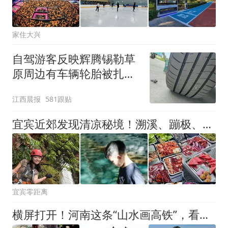
家住大兴
自驾游客反映辉腾锡勒草
原周边有车辆轮胎被扎，
修理店铺换胎价格高达千
江西晨报
581跟贴
元，官方发布情况通报
宜宾近郊发现清凉秘境！溯溪、蹦极、飞拉达、烤肉……主城区20分钟直达！
宜宾零距离
横屏打开！河南这条“山水画高铁”，看完立刻想订票