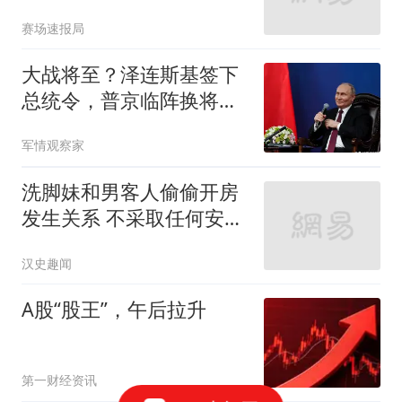
关系_凯尔特人_交易
赛场速报局
大战将至？泽连斯基签下
总统令，普京临阵换将，
俄军迎来大换血
军情观察家
洗脚妹和男客人偷偷开房
发生关系 不采取任何安全
措施
汉史趣闻
A股“股王”，午后拉升
第一财经资讯