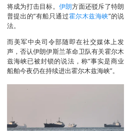
广岛核爆81周年央视播《奥本海默》
将成为打击目标。
伊朗
方面还驳斥了特朗
公司“上四休三”但要降薪1000元
普提出的“有船只通过
霍尔木兹海峡
”的说
男子杀人后逃进深山21年活得像野人
法。
70多岁父亲独自坐车到上海看望女儿
而美军中央司令部随即在社交媒体上发
OpenAI为免费用户升级GPT-5.6 Luna
声，否认伊朗伊斯兰革命卫队有关霍尔木
“中国蔬菜之乡”最高温达41.8℃
兹海峡已被封锁的说法，称“事实是商业
如何把百年大党建设得更加坚强有力？
船舶今夜仍在持续进出霍尔木兹海峡”。