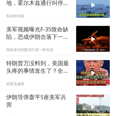
地，霍尔木兹通行叫停，
美军机库油库接连中招
军武时间线
美军视频曝光F-35致命缺
陷，恐成伊朗击落下一战
机
我知道你的眼泪只是一种无奈
特朗普万没料到，美国最
头疼的事情发生了？全世
界都该感谢伊朗！
胡莱克修斯
伊朗导弹轰平5座美军兵
营