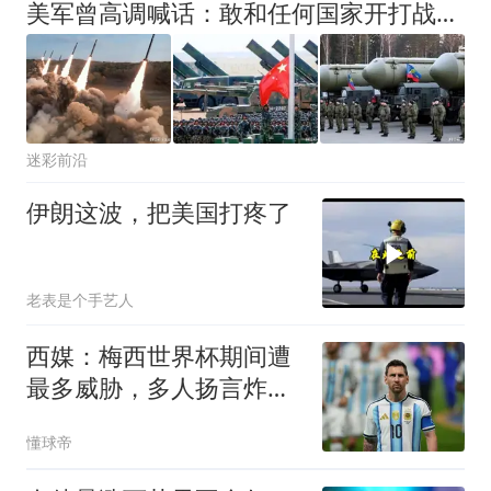
美军曾高调喊话：敢和任何国家开打战，俄直接点名4国：你动一下试试
迷彩前沿
伊朗这波，把美国打疼了
老表是个手艺人
西媒：梅西世界杯期间遭
最多威胁，多人扬言炸弹
袭击
懂球帝