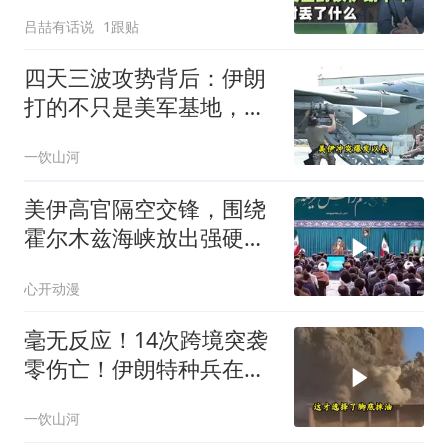
吕喆有话说
1跟贴
四天三波攻势背后：伊朗
打的不只是美军基地，还
有美国大选！
一饮山河
美伊高官隔空交锋，围绕
霍尔木兹海峡放出强硬表
态
心开动漫
毫无反应！14次跨境突袭
零伤亡！伊朗特种兵在美
军眼皮底下抓人，美情报
一饮山河
网成了摆设