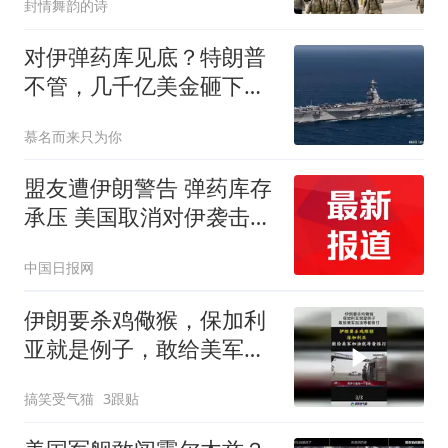
封情舞韵的诗
对伊弹药库见底？特朗普
不管，几千亿美金砸下，
拉着全美下火坑
慕名而来只为你
盟友遭伊朗警告 弹药库存
承压 美国取消对伊袭击另
有隐情？
中国日报网
伊朗要杀鸡儆猴，保加利
亚就是例子，敢给美军加
油等着挨打！
搞笑受气猫
3跟贴