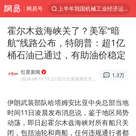
网易号
上半年我国机械工业经济运行稳中有进
汪峰阻止14岁女儿买大牌
霍尔木兹海峡关了？美军“暗
中国女篮热身赛7日将战尼日利亚
航”线路公布，特朗普：超1亿
朱雨玲晋级WTT横滨冠军赛女单八强
桶石油已通过，有助油价稳定
美国将对多晶硅衍生品加征15%关税
泰国校园枪击案死亡人数升至7人
红星新闻
1.3万
陕西省委书记赶赴柞水县杏坪镇
2026-06-11 17:22
·四川
·红星新闻官方网易号
官方通报教师招聘笔试前13名被淘汰
27岁女子组织卖淫集团被悬赏通缉
伊朗武装部队哈塔姆安比亚中央总部当地
时间11日凌晨发布消息说，鉴于地区局势
女孩摆摊卖菌子时收到北大通知书
动荡，即日起
霍尔木兹海峡
对所有船只关
改名后的“青海拉面”店
闭，包括油轮和商船，任何违规通行者都