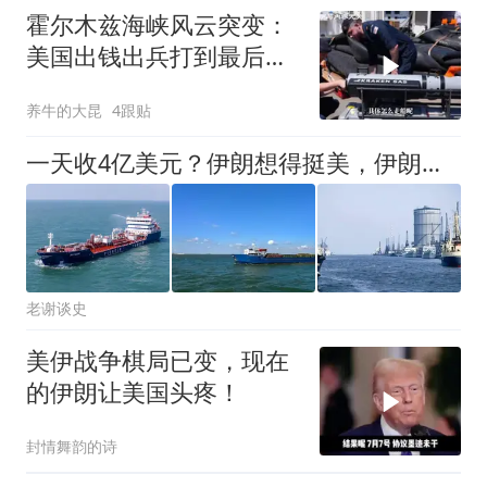
霍尔木兹海峡风云突变：
美国出钱出兵打到最后，
海峡控制权反而落到了伊
养牛的大昆
4跟贴
朗和阿曼手里
一天收4亿美元？伊朗想得挺美，伊朗霍尔木兹海峡收费计划曝光
老谢谈史
美伊战争棋局已变，现在
的伊朗让美国头疼！
封情舞韵的诗