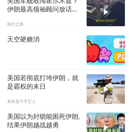
美国军舰敢闯霍尔木兹？
伊朗最高领袖顾问放话：
来了就打
前行之路
天空硬糖消
美国若彻底打垮伊朗，就
是霸权的末日
老表是个手艺人
美国以为封锁能困死伊朗,
结果伊朗越战越勇