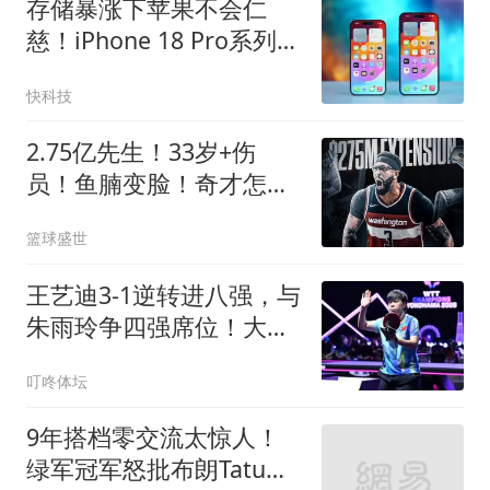
存储暴涨下苹果不会仁
慈！iPhone 18 Pro系列价
格预测：国行万元起步没
快科技
啥问题
2.75亿先生！33岁+伤
员！鱼腩变脸！奇才怎么
选？
篮球盛世
王艺迪3-1逆转进八强，与
朱雨玲争四强席位！大藤
沙月将战陈幸同
叮咚体坛
9年搭档零交流太惊人！
绿军冠军怒批布朗Tatum