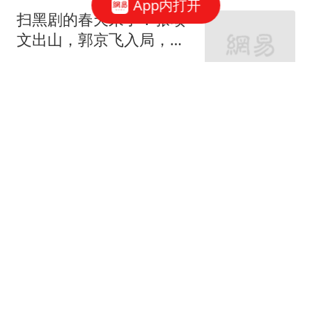
App内打开
扫黑剧的春天来了！张颂
文出山，郭京飞入局，孙
红雷新剧预定爆款
老吴教育课堂
全球六大海域卷入战火 专
家：伊朗和乌战场或正"连
接"
红星新闻
又一部电影撤档 院线从业
者：早已习惯 逐渐无所谓
了
中国新闻周刊
她是东方卫视新一姐，半