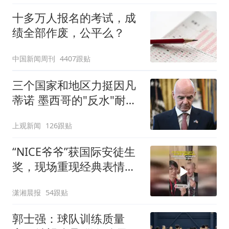
十多万人报名的考试，成
绩全部作废，公平么？
中国新闻周刊
4407跟贴
三个国家和地区力挺因凡
蒂诺 墨西哥的"反水"耐人
寻味
上观新闻
126跟贴
“NICE爷爷”获国际安徒生
奖，现场重现经典表情
包，向中国粉丝问好
潇湘晨报
54跟贴
郭士强：球队训练质量