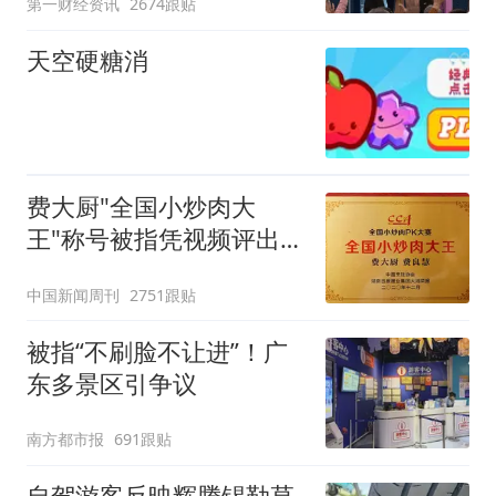
第一财经资讯
2674跟贴
天空硬糖消
费大厨"全国小炒肉大
王"称号被指凭视频评出
官方回应
中国新闻周刊
2751跟贴
被指“不刷脸不让进”！广
东多景区引争议
南方都市报
691跟贴
自驾游客反映辉腾锡勒草