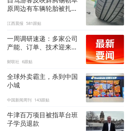
原周边有车辆轮胎被扎，
修理店铺换胎价格高达千
江西晨报
581跟贴
元，官方发布情况通报
一周调研速递：多家公司
产能、订单、技术迎来突
破，涉及PCB、MLCC、
财联社
6跟贴
算力、CPO等行业
全球外卖霸主，杀到中国
小城
中国新闻周刊
143跟贴
牛津百万项目被指草台班
子学员退款