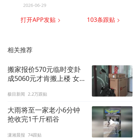
2026-06-29
打开APP发贴
103
条跟贴
相关推荐
搬家报价570元临时变卦
成5060元才肯搬上楼 女子
傻眼
极目新闻
2.2万跟贴
大雨将至一家老小6分钟
抢收完1千斤稻谷
潇湘晨报
74跟贴