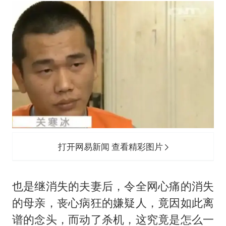
台当局重金为“台独”织“皇帝新衣”
商场现钱学森巨幅海报 负责人回应
几元成本的AI广告导致千万市值蒸发
老挝国会主席赛宋蓬逝世
购飞机票7分钟后退票被扣2022元
郑丽文：台湾从来没有“独立”过
黄金牛市回来了吗
乐享全民健身 共筑健康中国
打开网易新闻 查看精彩图片
也是继消失的夫妻后，令全网心痛的消失
的母亲，丧心病狂的嫌疑人，竟因如此离
谱的念头，而动了杀机，这究竟是怎么一