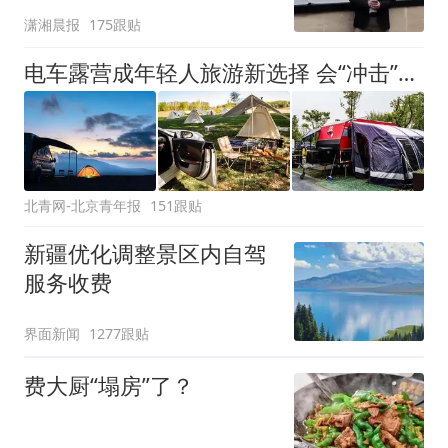
潇湘晨报
175跟贴
电车露营成年轻人旅游新选择 会“冲击”传统住宿业吗？
北青网-北京青年报
151跟贴
新疆优化调整景区内自驾
服务收费
界面新闻
1277跟贴
费大厨“塌房”了？