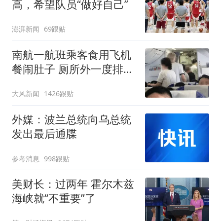
高，希望队员“做好自己”
澎湃新闻
69跟贴
南航一航班乘客食用飞机
餐闹肚子 厕所外一度排长
队
大风新闻
1426跟贴
外媒：波兰总统向乌总统
发出最后通牒
参考消息
998跟贴
美财长：过两年 霍尔木兹
海峡就“不重要”了