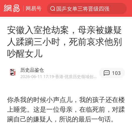
网易号
国乒女单三将晋级四强
光影经济撬动暑期消费新蓝海
安徽入室抢劫案，母亲被嫌疑
微信又有新功能，你可以“撤回”你的撤回了！
人蹂躏三小时，死前哀求他别
新疆优化调整景区内自驾服务费
吵醒女儿
《欢迎来龙餐馆》口碑
检测列车撞人致11死2伤 涉事单位被罚
历史品鉴仓
103
情侣在平潭拍日出时坠崖致一死一伤
2026-06-11 17:19
·香港
·优质历史领域创作者
白海豚将正面袭击贯穿浙江
宇树王兴兴被问了360多个问题
你杀我的时候小声点儿，我的孩子还在楼
上睡觉。这是一位母亲，在临死前，对蹂
全民健身事业高质量发展
躏自己的嫌疑人，所说的最后一句话。
唐田赛前发布会上引用《孙子兵法》