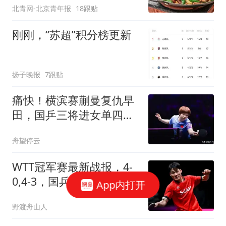
北青网-北京青年报
18跟贴
刚刚，“苏超”积分榜更新
扬子晚报
7跟贴
痛快！横滨赛蒯曼复仇早
田，国乒三将进女单四
强，无孙王仍克日乒
舟望停云
WTT冠军赛最新战报，4-
0,4-3，国乒2人晋级，日
App内打开
本队1胜1负
野渡舟山人