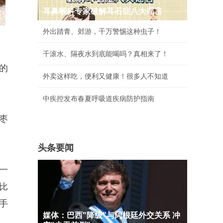
耳鼻喉科专家破解耳石症八大谣言
外出踏青、郊游，千万警惕这种虫子！
千滚水、隔夜水到底能喝吗？真相来了！
的
外卖这样吃，便利又健康！很多人不知道
中疾控发布春夏呼吸道疾病防护指南
枣
头条要闻
一
比
手
媒体：巴西"降级"与阿根廷外交关系 冲