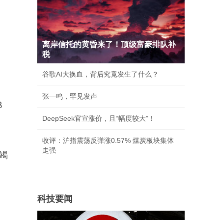
离岸信托的黄昏来了！顶级富豪排队补
税
谷歌AI大换血，背后究竟发生了什么？
张一鸣，罕见发声
β
DeepSeek官宣涨价，且“幅度较大”！
收评：沪指震荡反弹涨0.57% 煤炭板块集体
走强
竭
科技要闻