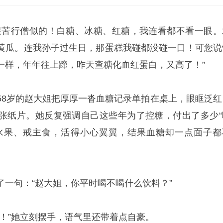
跟苦行僧似的！白糖、冰糖、红糖，我连看都不看一眼。
黄瓜。连我孙子过生日，那蛋糕我碰都没碰一口！可您说
一样，年年往上蹿，昨天查糖化血红蛋白，又高了！”
58岁的赵大姐把厚厚一沓血糖记录单拍在桌上，眼眶泛红
张纸片。她反复强调自己这些年为了控糖，付出了多少“
水果、戒主食，活得小心翼翼，结果血糖却一点面子都
了一句：“赵大姐，你平时喝不喝什么饮料？”
的！”她立刻摆手，语气里还带着点自豪。