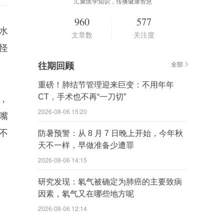
汇聚医学知识，传播健康智慧
960
577
水
文章数
关注度
怪
往期回顾
全部
重磅！肺结节管理迎来巨变：不用年年
CT，手术也不再“一刀切”
，
2026-08-06 15:20
嘴
不
防暑预警：从 8 月 7 日晚上开始，今年秋
天不一样，早做准备少遭罪
2026-08-06 14:15
研究发现：氡气被确定为肺癌的主要致病
因素，氡气又在哪些地方呢
2026-08-06 12:14