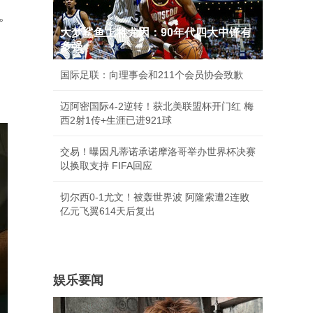
。
大梦鲨鱼上将尤因：90年代四大中锋有
多强
国际足联：向理事会和211个会员协会致歉
迈阿密国际4-2逆转！获北美联盟杯开门红 梅
西2射1传+生涯已进921球
交易！曝因凡蒂诺承诺摩洛哥举办世界杯决赛
以换取支持 FIFA回应
切尔西0-1尤文！被轰世界波 阿隆索遭2连败
亿元飞翼614天后复出
娱乐要闻