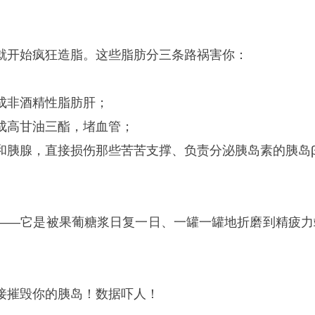
就开始疯狂造脂。这些脂肪分三条路祸害你：
成非酒精性脂肪肝；
成高甘油三酯，堵血管；
和胰腺，直接损伤那些苦苦支撑、负责分泌胰岛素的胰岛
——它是被果葡糖浆日复一日、一罐一罐地折磨到精疲力
接摧毁你的胰岛！数据吓人！