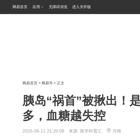
网易首页
应用
无障碍浏览
进入关怀版
网易首页
>
网易号
> 正文
胰岛“祸首”被揪出！
多，血糖越失控
2026-06-11 21:20:08 来源:
医学科普汇
河南