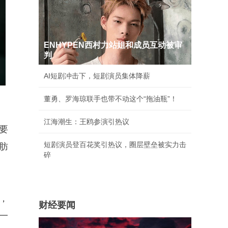
ENHYPEN西村力站姐和成员互动被审
判
AI短剧冲击下，短剧演员集体降薪
董勇、罗海琼联手也带不动这个“拖油瓶”！
江海潮生：王鸥参演引热议
要
短剧演员登百花奖引热议，圈层壁垒被实力击
肪
碎
，
财经要闻
一