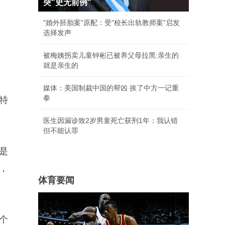
突"史无前例"
"婚外胚胎案"原配：受"校长出轨教师案"启发
选择发声
被梅姨拐卖儿童钟彬已被养父母拉黑:亲生的
就是亲生的
媒体：美国制裁中国的帮凶 挨了中方一记重
拳
特
医生因漏诊致2岁男童死亡获刑1年：我认错
但不能认罪
是
，
体育要闻
个