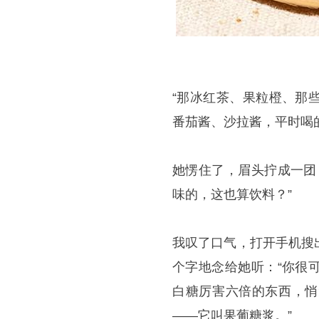
“那冰红茶、果粒橙、那
番茄酱、沙拉酱，平时喝
她愣住了，眉头拧成一团
味的，这也算饮料？”
我叹了口气，打开手机搜
个字地念给她听：“你很
白糖厉害六倍的东西，悄
——它叫果葡糖浆。”