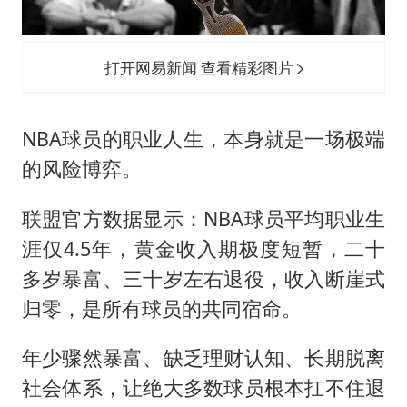
打开网易新闻 查看精彩图片
NBA球员的职业人生，本身就是一场极端
的风险博弈。
联盟官方数据显示：NBA球员平均职业生
涯仅4.5年，黄金收入期极度短暂，二十
多岁暴富、三十岁左右退役，收入断崖式
归零，是所有球员的共同宿命。
年少骤然暴富、缺乏理财认知、长期脱离
社会体系，让绝大多数球员根本扛不住退