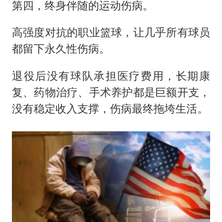
第四，终身伴随的运动伤病。
高强度对抗的职业篮球，让几乎所有球员
都留下永久性伤病。
退役后没有球队承担医疗费用，长期康
复、药物治疗、手术养护都是巨额开支，
没有稳定收入支撑，伤病最终拖垮生活。