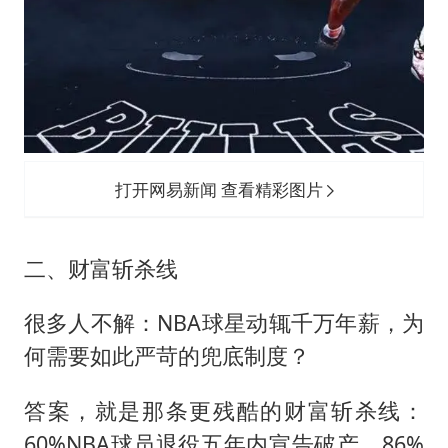
打开网易新闻 查看精彩图片
二、财富斩杀线
很多人不解：NBA球星动辄千万年薪，为
何需要如此严苛的兜底制度？
答案，就是那条更残酷的财富斩杀线：
60%NBA球员退役五年内宣告破产，86%