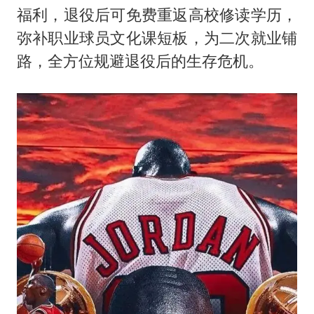
福利，退役后可免费重返高校修读学历，
弥补职业球员文化课短板，为二次就业铺
路，全方位规避退役后的生存危机。