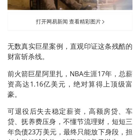
打开网易新闻 查看精彩图片
无数真实巨星案例，直观印证这条残酷的
财富斩杀线。
前火箭巨星阿里扎，NBA生涯17年，总薪
资高达1.16亿美元，绝对算得上顶级富
豪。
可退役后失去稳定薪资，高额房贷、车
贷、抚养费压身，不懂节流理财，短短三
年负债23万美元，最终只能放下身段，担