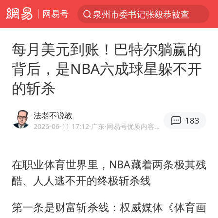
网易号
泉州市委书记张毅恭被查
“电影+”如何激发千亿级消费新活力？
每月美元到账！巴特尔躺赢的
全球首个长时储能一体化产业园量产
背后，是NBA六成球星躲不开
台风白海豚已进入24小时警戒线
的斩杀
中国女篮70-67险胜尼日利亚女篮
上海：台风白海豚或将带来龙卷风
法老不说教
183
四川宜宾高县4.9级地震致1死
2026-06-11 17:12
·广东
·网易号优质内容创作者
中巨芯：上半年归母净利润1405.77万元
出口禁令驱动有色板块大涨
在职业体育世界里，NBA藏着两条极其残
酷、人人逃不开的终极斩杀线
秋天的第一杯奶茶到底有多火
38岁演员求职万岁山NPC成功
第一条是财富斩杀线：权威媒体《体育画