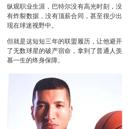
纵观职业生涯，巴特尔没有高光时刻，没
有炸裂数据，没有顶薪合同，甚至很少出
现在球迷视野中。
但就是这短短三年的联盟履历，让他避开
了无数球星的破产宿命，拿到了普通人羡
慕一生的终身保障。