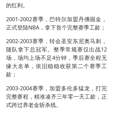
的红利。
2001-2002赛季，巴特尔加盟丹佛掘金，
正式登陆NBA，拿下首个完整赛季工龄；
2002-2003赛季，转会圣安东尼奥马刺，
随队拿下总冠军。整季常规赛仅出战12
场，场均上场不足4分钟，季后赛全程无
缘大名单，依旧稳稳收获第二个赛季工
龄；
2003-2004赛季，加盟多伦多猛龙，打完
完整赛程，精准凑齐三年零一天工龄，正
式跨过养老金斩杀线。