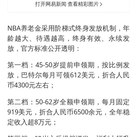
打开网易新闻 查看精彩图片
NBA养老金采用阶梯式终身发放机制，年
龄越大、待遇越高，终身有效、永续发
放，官方标准公开透明：
第一档：45-50岁提前申领期，按比例发
放，巴特尔每月可领612美元，折合人民
币4300元左右；
第二档：50-62岁全额申领期，每月固定
919美元，折合人民币6500余元，全年稳
定收入超8万元；