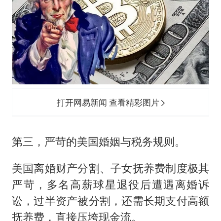
打开网易新闻 查看精彩图片
第三，严苛的美国婚姻与税务规则。
美国离婚财产分割、子女抚养费制度极其
严苛，多名高薪球星退役后遭遇离婚诉
讼，过半资产被分割，还需长期支付高额
抚养费，直接压垮现金流。