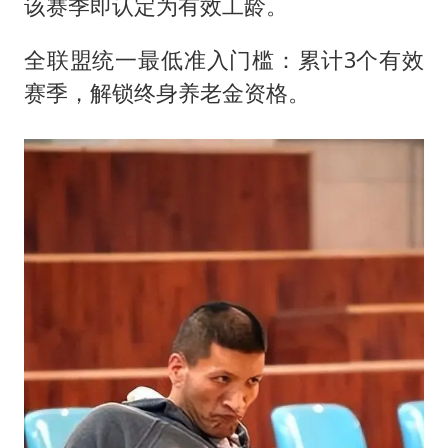
该赛季即认定为有效工龄。
全联盟统一最低准入门槛：累计3个有效
赛季，解锁终身养老金资格。