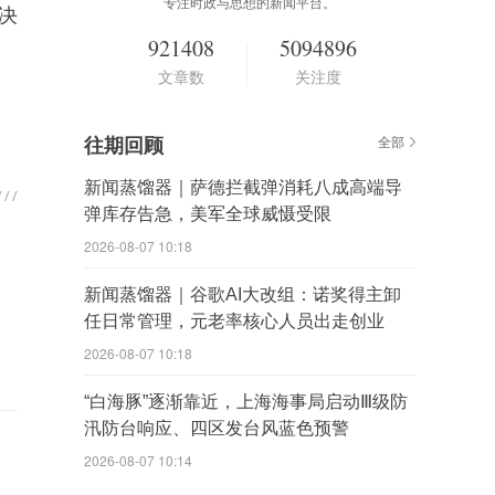
专注时政与思想的新闻平台。
决
921408
5094896
文章数
关注度
往期回顾
全部
新闻蒸馏器｜萨德拦截弹消耗八成高端导
弹库存告急，美军全球威慑受限
2026-08-07 10:18
新闻蒸馏器｜谷歌AI大改组：诺奖得主卸
任日常管理，元老率核心人员出走创业
2026-08-07 10:18
“白海豚”逐渐靠近，上海海事局启动Ⅲ级防
汛防台响应、四区发台风蓝色预警
2026-08-07 10:14