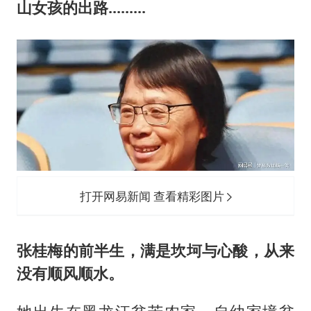
41岁女子为鼓励女儿考上985研究生
山女孩的出路.........
多个台风来袭 是否会相互影响
李亚鹏向地铁吐血女孩捐99999元
李嫣近照曝光
中国经济展现强大韧性和活力
打开网易新闻 查看精彩图片
张桂梅
的前半生，满是坎坷与
心
酸，从来
没有顺风顺水。