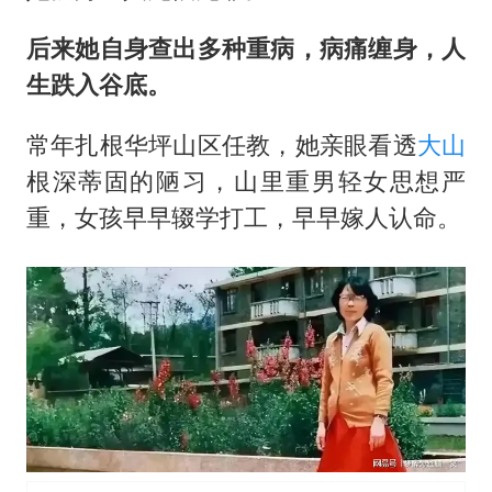
后来她自身查出多种重病，病痛缠身，人
生跌入谷底。
常年扎根华坪山区任教，她亲眼看透
大山
根深蒂固的陋习，山里重男轻女思想严
重，女孩早早辍学打工，早早嫁人认命。