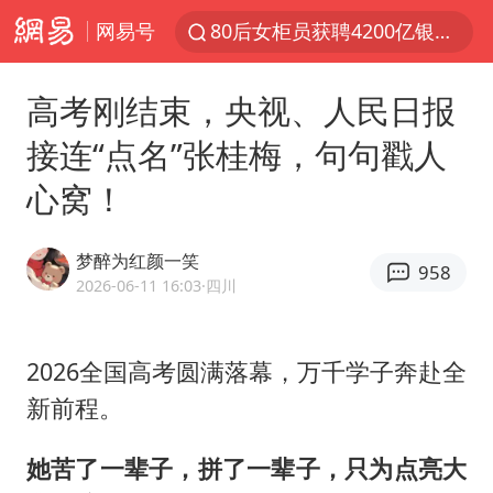
网易号
金饰克价大幅跳涨
郑国霖回应去景区上班被保安拦下
高考刚结束，央视、人民日报
“梅姨案”被拐儿童钟彬发声
接连“点名”张桂梅，句句戳人
浙江舟山21条水上客运航线停航
心窝！
空调发明出来竟然不是为了给人降温
今年4位周星驰电影配角去世
梦醉为红颜一笑
958
曝侯明昊违反交规被约谈
2026-06-11 16:03
·四川
“梅姨”准确年龄仍未知
《歌手》歌王之战帮唱嘉宾官宣
2026全国高考圆满落幕，万千学子奔赴全
新前程。
南昌一规划馆现“阴间座椅”字样
韩国每3辆新上牌电车就有1辆来自中国
她苦了一辈子，拼了一辈子，只为点亮大