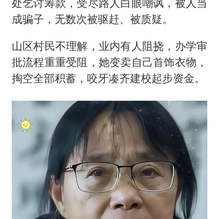
处乞讨筹款，受尽路人白眼嘲讽，被人当
成骗子，无数次被驱赶、被质疑。
山区村民不理解，业内有人阻挠，办学审
批流程重重受阻，她变卖自己首饰衣物，
掏空全部积蓄，咬牙凑齐建校起步资金。