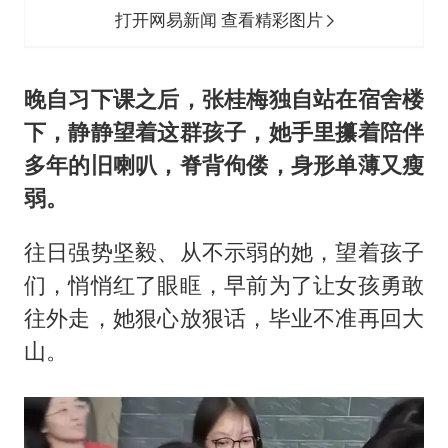
打开网易新闻 查看精彩图片
晚自习下课之后，张桂梅独自站在宿舍楼
下，静静望着这群孩子，她手里攥着陪伴
多年的旧喇叭，脊背佝偻，身形单薄又瘦
弱。
往日强势坚毅、从不示弱的她，望着孩子
们，悄悄红了眼眶，早前为了让女孩勇敢
往外走，她狠心放狠话，毕业不准再回大
山。