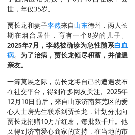
酒店回应车内过夜被收150元
世，年仅35岁。
直击东北超：哈尔滨vs通辽
“不怕六爷挂得多 就怕六爷挂一颗”
贾长龙和妻子
李然
来自
山东
德州，两人长
期在烟台居住，育有一个8岁的儿子。
几元成本的AI广告导致千万市值蒸发
2025年7月，
李然被确诊为急性髓系
白血
36岁男演员成景区NPC后人气爆棚
病
。为了治病，贾长龙倾尽积蓄，并借遍
人民的健康、体质、幸福一脉相承
亲友
。
一筹莫展之际，贾长龙将自己的遭遇发布
在社交平台，得到许多网友关注。2025年
12月10日前后，来自山东济南莱芜区的爱
心人士房先生联系到贾长龙，计划分批向
贾长龙捐赠10万斤红薯，每批数千斤。他
又得到济南爱心商家的支持，在当地的市