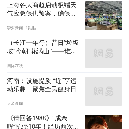
上海各大商超启动极端天
气应急保供预案，确保物
资充足价格平稳
澎湃新闻
1跟贴
（长江十年行）昔日“垃圾
坡”今朝“花满山”——谁让
重庆江畔山村“美”成好日
国际在线
子？
河南：设施提质 “近”享运
动乐趣丨聚焦全民健身日
大象新闻
《请回答1988》“成余
晖”抗癌10年！经历两次复