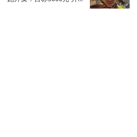
电脑
极目新闻
南航一航班乘客食用飞机
餐闹肚子 厕所外一度排长
队
大风新闻
美财长：过两年 霍尔木兹
海峡就“不重要”了
第一财经资讯
1948年廖耀湘被我军俘
获，邓华第一时间找到
他：给你一支好烟抽抽
芊芊子吟
热搜