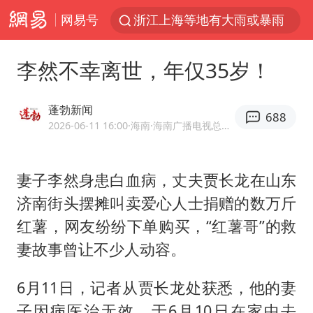
网易号
浙江上海等地有大雨或暴雨
西湖突现狂风暴雨 游客瞬间被浇透
李然不幸离世，年仅35岁！
俄罗斯女子错过航班闯停机坪拦飞机
金饰克价一夜涨回1300元
蓬勃新闻
688
新疆景区自驾服务费改为按车收费
2026-06-11 16:00
·海南
·海南广播电视总台《直播海南》栏目官方网易号
多家A股公司收到美国关税退款
妻子李然身患白血病，丈夫贾长龙在山东
视频丨中国东方电气集团原党组副书记、董事宋致远被查
济南街头摆摊叫卖爱心人士捐赠的数万斤
香港宏福苑火灾或由烟头引起
红薯，网友纷纷下单购买，“红薯哥”的救
白海豚将正面袭击贯穿浙江
妻故事曾让不少人动容。
西贝创始人贾国龙押注鲜羊赛道
6月11日，记者从贾长龙处获悉，他的妻
浙江台州《告全体市民书》
子因病医治无效，于6月10日在家中去