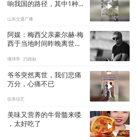
响我国的路径，其中1种
将影响山东，或有强降雨
山东交通广播
阿媒：梅西父亲豪尔赫-梅
西于当地时间昨晚离世，
享年68岁
懂球帝
25跟贴
爷爷突然离世，我们悲痛
万分，心痛不已
缤果综艺
美味又营养的牛骨髓来喽
，太好吃了