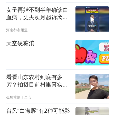
女子再婚不到半年确诊白
血病，丈夫次月起诉离婚
被驳回，女子离世 丈夫起
河南都市频道
诉其父母女儿索要彩礼金
饰
天空硬糖消
看看山东农村到底有多
穷？拍摄目前村里真实现
状，颠覆大家的认知
孤独熏烟了全心
台风“白海豚”有2种可能影