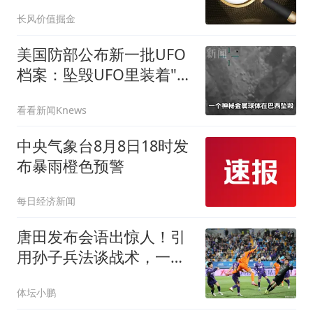
这个龙头大增632%
长风价值掘金
美国防部公布新一批UFO
档案：坠毁UFO里装着"人
体"
看看新闻Knews
中央气象台8月8日18时发
布暴雨橙色预警
每日经济新闻
唐田发布会语出惊人！引
用孙子兵法谈战术，一番
发言格局拉满
体坛小鹏