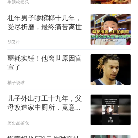
生活松松乐
壮年男子嚼槟榔十几年，
受尽折磨，最终痛苦离世
胡又扯
噩耗实锤！他离世原因官
宣了
柚子说球
儿子外出打工十九年，父
母改造家中厕所，竟意外
挖出儿子的尸骨3
历史品鉴仓