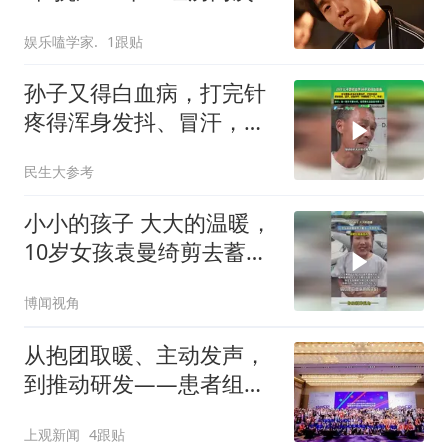
发与骨髓移植终痊愈
娱乐嗑学家.
1跟贴
孙子又得白血病，打完针
疼得浑身发抖、冒汗，还
骗爷爷：小蚂蚁咬了一
民生大参考
下，不疼！
小小的孩子 大大的温暖，
10岁女孩袁曼绮剪去蓄了
10年的长发
博闻视角
从抱团取暖、主动发声，
到推动研发——患者组织
如何在15年间完成角色跃
上观新闻
4跟贴
迁