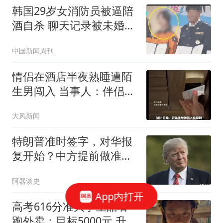
韩国29岁女消防员被逼陪
酒自杀 聊天记录被未婚夫
公开
中国新闻周刊
情侣在酒店半夜熟睡遭陌
生男闯入 当事人：伴侣被
看光
大风新闻
特朗普准时签字，对华报
复开始？中方提前做准
备，美国已不择手段
阿器谈史
App内打开
高考616分准大学生酷暑
跑外卖：目标5000元 升级