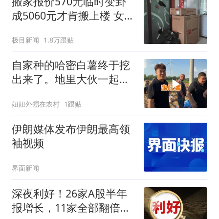
搬家报价570元临时变卦
成5060元才肯搬上楼 女子
傻眼
极目新闻
1.8万跟贴
自家种的哈密白薯终于挖
出来了。地里大伙一起刨
红薯，说说笑笑热热闹
妞妞外甥在农村
1跟贴
闹。一身泥土，满心欢
喜，又是特别充实的一天
伊朗媒体发布伊朗最高领
袖视频
界面新闻
深夜利好！26家A股半年
报增长，11家全部翻倍，