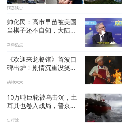
阿器谈史
帅化民：高市早苗被美国
当棋子还不自知，大陆有
很多办法搞垮日本
新鲜热点
《欢迎来龙餐馆》首波口
碑出炉！剧情沉重没笑
点，沈腾演技遭质疑
萌神木木
10万吨巨轮被乌击沉，土
耳其也卷入战局，普京没
想到仗会打成这样
史行途