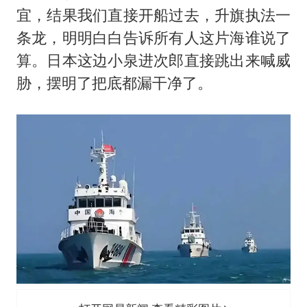
牛津大学一纸声明甩不了锅
宜，结果我们直接开船过去，升旗执法一
网传《披荆斩棘2026》名单
条龙，明明白白告诉所有人这片海谁说了
新疆景区自驾服务费改为按车收费
算。日本这边
小泉进次郎
直接跳出来喊威
女主硬加吻戏短剧已下架
胁，摆明了把底都漏干净了。
浙江台州《告全体市民书》
香港宏福苑火灾或由烟头引起
人民的健康、体质、幸福一脉相承