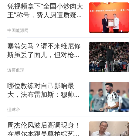
凭视频拿下“全国小炒肉大
王”称号，费大厨遭质疑，
律师：存在变相使用极限
中国能源网
词嫌疑
塞翁失马？请不来维尼修
斯虽丢了面儿，但对枪手
却反而是好事儿
涛哥侃球
哪位教练对自己影响最
大，法布雷加斯：穆帅完
全拿捏了我
懂球帝
周杰伦风波后高调现身！
在墨尔本跟吴尊拍综艺，