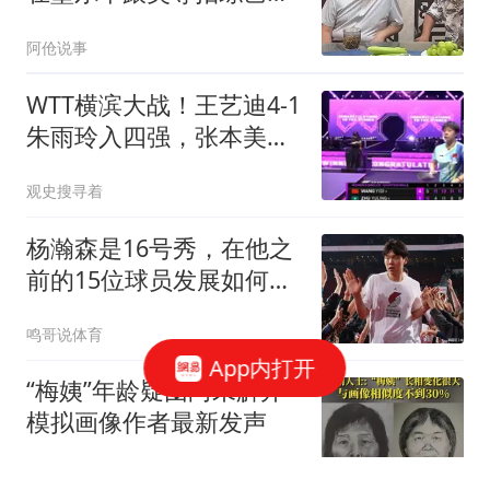
有说有笑假发抢镜
阿伧说事
WTT横滨大战！王艺迪4-1
朱雨玲入四强，张本美和
申裕斌8日晚开战
观史搜寻着
杨瀚森是16号秀，在他之
前的15位球员发展如何？
2人赛季报销，无人成水
鸣哥说体育
货
App内打开
“梅姨”年龄疑团尚未解开
模拟画像作者最新发声
极目新闻