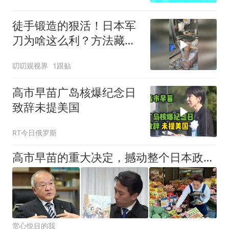
徒手锻造的狠活！日本军
刀为啥这么利？方法藏着
巧思
叨叨观视界
1跟贴
高市早苗广岛核爆纪念日
致辞未提美国
RT今日俄罗斯
高市早苗的重大决定，撼动整个日本政坛，她卸任后哪里管洪水滔天
赏心悦目的我