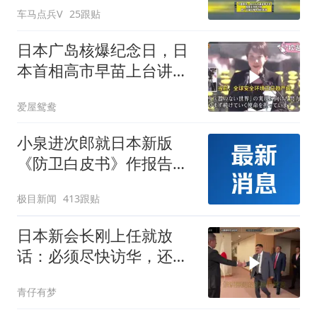
车马点兵V
25跟贴
日本广岛核爆纪念日，日
本首相高市早苗上台讲
话！
爱屋鸳鸯
小泉进次郎就日本新版
《防卫白皮书》作报告：
继续将中国定位为日本“前
极目新闻
413跟贴
所未有的最大战略挑战”，
还将进一步谋求“对敌基地
日本新会长刚上任就放
攻击能力”
话：必须尽快访华，还点
名批评了高市早苗
青仔有梦