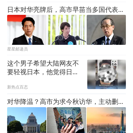
日本对华亮牌后，高市早苗当多国代表面承诺无核
星星邮递员
这个男子希望大陆网友不
要轻视日本，他觉得日本
的军事实力远超想象，战
新热点百态
力已经超过英国和法国
了！
对华降温？高市为求今秋访华，主动删改涉台字句，中方偏不接这茬