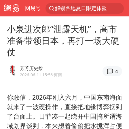
网易号
解锁各地夏日限定体验
峰哥 汪海林
小泉进次郎“泄露天机”，高市
西湖突现狂风暴雨 游客瞬间被浇透
准备带领日本，再打一场大硬
富婆带资进组给自己硬加60多场吻戏
仗
河南重大刑事案嫌疑人落网
黄金创今年来最大单周涨幅
芳芳历史烩
4
视频丨中国东方电气集团原党组副书记、董事宋致远被查
2026-06-11 15:56
·河南
梁家辉：到内地拍戏不是北上是回归
白海豚将正面袭击贯穿浙江
你敢信，2026年刚入六月，中国东南海面
就来了一波硬操作，直接把地缘博弈摆到
酒店回应车内过夜被收150元
了台面上。日菲凑一起绕开中国搞所谓海
“不怕六爷挂得多 就怕六爷挂一颗”
域划界谈判，本来想着偷偷把水搅浑占便