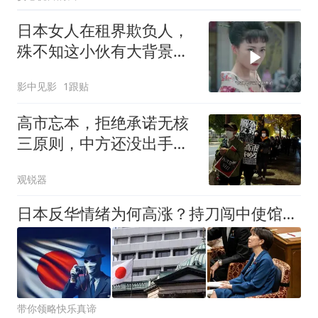
日本女人在租界欺负人，
殊不知这小伙有大背景，
这下倒霉了
影中见影
1跟贴
高市忘本，拒绝承诺无核
三原则，中方还没出手，
日本民众先出手了
观锐器
日本反华情绪为何高涨？持刀闯中使馆的日男子，还是没向中国道歉
带你领略快乐真谛