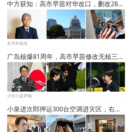
中方获知：高市早苗对华改口，删改28字涉台表述，日本已换将
有牙的兔纸
广岛核爆81周年，高市早苗修改无核三原则彻底无望
少女心盗梦贼
小泉进次郎押运300台空调进灾区，右翼破防：自卫队怎能用中国货