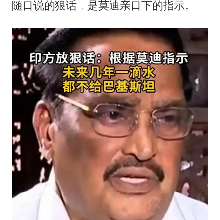
胜宏科技：股票交易异常波动
随口说的狠话，是莫迪亲口下的指示。
美股存储板块集体大跌
东航：国内客票提前14天免费退改
名创优品回应女子吐槽内裤质量差
日本试射“战斧”导弹，国防部回应
胡彦斌韩磊 谁帮谁
夯实基础开新局