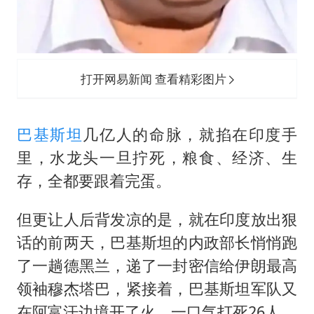
打开网易新闻 查看精彩图片
巴基斯坦
几亿人的命脉，就掐在印度手
里，水龙头一旦拧死，粮食、经济、生
存，全都要跟着完蛋。
但更让人后背发凉的是，就在印度放出狠
话的前两天，巴基斯坦的内政部长悄悄跑
了一趟
德黑兰
，递了一封密信给伊朗最高
领袖穆杰塔巴，紧接着，巴基斯坦军队又
在阿富汗边境开了火，一口气打死26人。