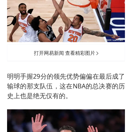
百花奖开幕式
广东雷州通报特教老师招聘违规事件
胡彦斌韩磊 谁帮谁
夯实基础开新局
打开网易新闻 查看精彩图片
明明手握29分的领先优势偏偏在最后成了
输球的那支队伍，这在NBA的总决赛的历
史上也是绝无仅有的。