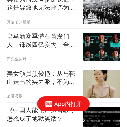
这是导致他无法评选为元
帅的原因？
真猫爷的渔场
皇马新赛季潜在首发11
人！锋线四亿妄为，全新
银河战舰扬帆起航！
田先生篮球
美女演员焦俊艳：从马鞍
山走出的实力派，不为了
赚钱乱接戏，至今单身未
品茗赏娱
婚
App内打开
《中国人能飞》这首歌，
怎么成了地狱笑话？