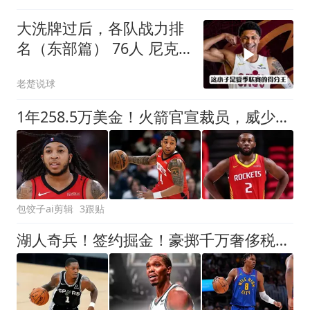
大洗牌过后，各队战力排
名（东部篇） 76人 尼克
斯 奇才
老楚说球
1年258.5万美金！火箭官宣裁员，威少进退两难
包饺子ai剪辑
3跟贴
湖人奇兵！签约掘金！豪掷千万奢侈税！值得吗？