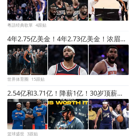
粵語经典歌單
4跟贴
4年2.75亿美金！4年2.73亿美金！浓眉和唐斯都该降薪了
世界体育圈
15跟贴
2.54亿和3.71亿！降薪1亿！30岁顶薪！这次怎么选？
篮球盛世
3跟贴