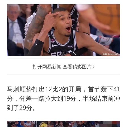
打开网易新闻 查看精彩图片
马刺顺势打出12比2的开局，首节轰下41
分，分差一路拉大到19分，半场结束前冲
到了29分。