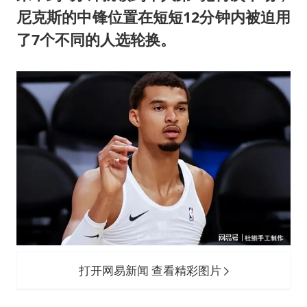
尼克斯的中锋位置在短短12分钟内被迫用
了7个不同的人选轮换。
打开网易新闻 查看精彩图片