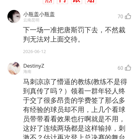
小瓶盖小瓶盖
70
云南昆明
下一场一准把唐斯罚下去，不然裁
判无法对上面交待。
2026-06-12
DestinyZ
60
海南
马刺凉凉了懵逼的教练(教练不是得
到真传了吗？）领着一群年轻人终
于交了很多昂贵的学费签了那么多
有经验的球员却不用，上几个看球
员带带看看效果也行啊就是不用，
这好了连续两场都是这样输掉，刺
激不？估计再次登上总决赛的舞台