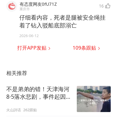
有态度网友0fU71Z
16
重庆市
仔细看内容，死者是腿被安全绳挂
着了钻入驳船底部溺亡
2026-06-12
打开APP发贴
109
条跟贴
相关推荐
不是弟弟的错！天津海河
8·5落水悲剧，事件起因是
哥哥向前涉水走得过远，
火山詩话
262跟贴
脚下打滑意外滑入深水区