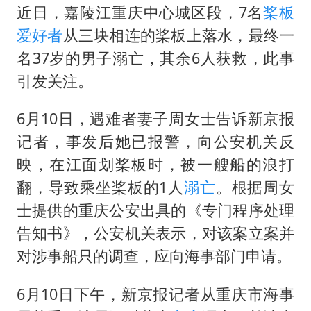
以军士兵把枪口对准中国记者
近日，嘉陵江重庆中心城区段，7名
桨板
上门女婿出轨女邻居多年被判重婚罪
爱好者
从三块相连的桨板上落水，最终一
央视新主播李秋莹母校发文祝贺
名37岁的男子溺亡，其余6人获救，此事
引发关注。
暑期研学游升温 在旅途中增长知识
国足U17与阿森纳决赛取消 并列冠军
6月10日，遇难者妻子周女士告诉新京报
总书记点赞的非遗苗绣焕发新生机
记者，事发后她已报警，向公安机关反
映，在江面划桨板时，被一艘船的浪打
翻，导致乘坐桨板的1人
溺亡
。根据周女
士提供的重庆公安出具的《专门程序处理
告知书》，公安机关表示，对该案立案并
对涉事船只的调查，应向海事部门申请。
6月10日下午，新京报记者从重庆市海事