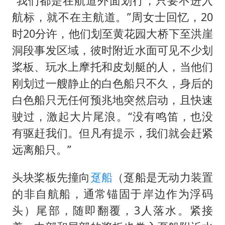
“我们都是在航道外面划行，只要不进入
航标，就不在主航道。”周女士回忆，20
时20分许，他们划至黄花园大桥下至洪崖
洞段事发区域，彼时附近水面可见不少划
桨板、玩水上摩托和皮划艇的人，当他们
刚划过一艘静止的白色船只不久，身后的
白色船只无任何预兆地突然启动，且快速
驶过，激起大片尾浪。“没有鸣笛，也没
有驱赶我们。但凡有提示，我们就会赶紧
远离船只。”
头块桨板先撞向
趸船
（趸船是无动力装置
的非自航船，通常锚固于岸边作为浮码
头）尾部，随即翻覆，3人落水。紧接