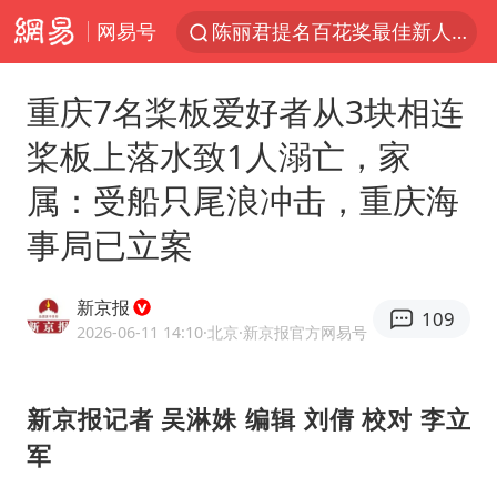
网易号
陈丽君提名百花奖最佳新人奖
浙江省甬江发生2026年第1号洪水
重庆7名桨板爱好者从3块相连
白海豚对华东华北影响会大于巴威
桨板上落水致1人溺亡，家
南航回应深圳飞无锡航班起飞时遭雷击
属：受船只尾浪冲击，重庆海
独闯南太行的失联女生最后轨迹已确认
事局已立案
《披荆斩棘2026》阵容官宣
于东来回应胖东来近25年老店年底关闭
新京报
109
肖国栋晋级 特鲁姆普爆冷出局
2026-06-11 14:10
·北京
·新京报官方网易号
BLG经理辟谣Bin离队
哈马斯称坚持加沙停火协议路线图
新京报记者 吴淋姝 编辑 刘倩 校对 李立
军
香港刷新1884年以来最高气温纪录