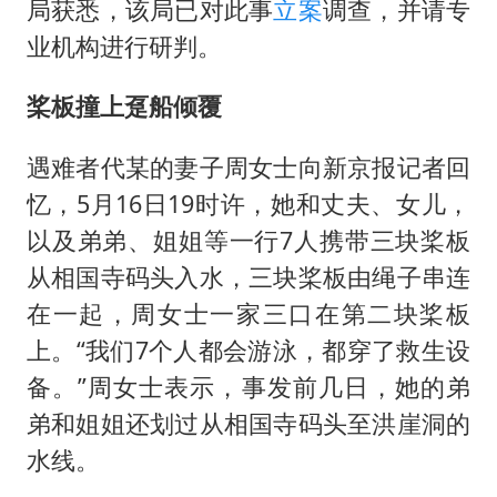
局获悉，该局已对此事
立案
调查，并请专
业机构进行研判。
桨板撞上趸船倾覆
遇难者代某的妻子周女士向新京报记者回
忆，5月16日19时许，她和丈夫、女儿，
以及弟弟、姐姐等一行7人携带三块桨板
从相国寺码头入水，三块桨板由绳子串连
在一起，周女士一家三口在第二块桨板
上。“我们7个人都会游泳，都穿了救生设
备。”周女士表示，事发前几日，她的弟
弟和姐姐还划过从相国寺码头至洪崖洞的
水线。