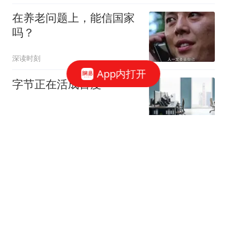
在养老问题上，能信国家
吗？
深读时刻
App内打开
字节正在活成百度
求实处
女篮再胜尼日利亚3将立
大功！2将掀起末节高
潮，张子宇仍是统治级
细话篮球
曹芷豪曾繁日均得分上