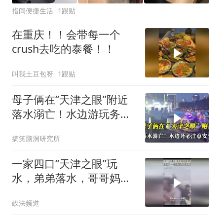
指间便捷生活
1跟贴
在重庆！！会带每一个
crush去吃的泰餐！！
叫我土豆包呀
1跟贴
母子俩在“天津之眼”附近
落水溺亡！水边游玩务必
注意安全！
搞笑脑洞研究所
一家四口“天津之眼”玩
水，弟弟落水，哥哥妈妈
施救时不幸溺亡
政法频道