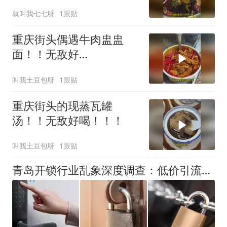
就叫我七七呀
1跟贴
重庆街头偶遇牛肉盅盅
面！！无敌好
吃！！！！！
叫我土豆包呀
1跟贴
重庆街头的现蒸瓦罐
汤！！无敌好喝！！！
叫我土豆包呀
1跟贴
青岛开锁行业乱象深度调查：低价引流暗藏滨海消费陷阱，优选公安备案110联动极速达开锁更安全