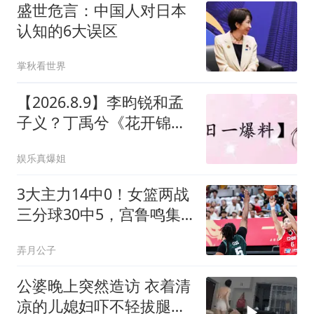
盛世危言：中国人对日本
认知的6大误区
掌秋看世界
【2026.8.9】李昀锐和孟
子义？丁禹兮《花开锦
绣》？何与靠《百花杀》
娱乐真爆姐
升咖？龙餐馆和我不是药
神？ 《等风热吻你》开
3大主力14中0！女篮两战
机？明星发的...
三分球30中5，宫鲁鸣集
训117天练了什么？
弄月公子
公婆晚上突然造访 衣着清
凉的儿媳妇吓不轻拔腿就