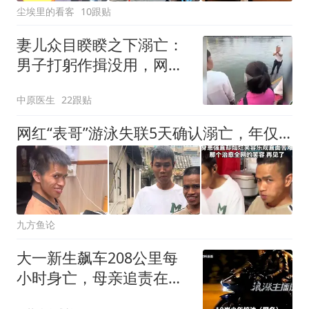
尘埃里的看客
10跟贴
妻儿众目睽睽之下溺亡：
男子打躬作揖没用，网络
还谴责他不去送死
中原医生
22跟贴
网红“表哥”游泳失联5天确认溺亡，年仅33岁，独特笑容源自疾病
九方鱼论
大一新生飙车208公里每
小时身亡，母亲追责在场
同学，警方未立案