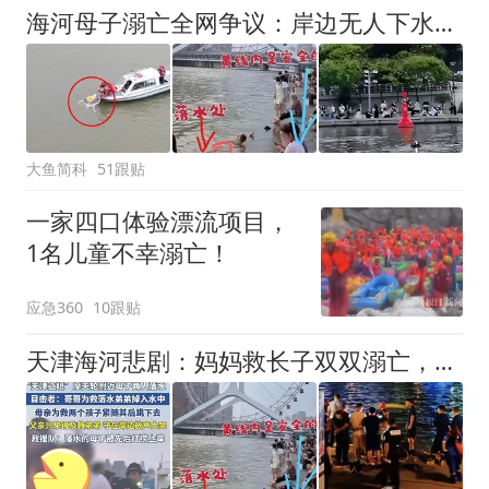
海河母子溺亡全网争议：岸边无人下水不是冷漠！心酸真相终于说透
大鱼简科
51跟贴
一家四口体验漂流项目，
1名儿童不幸溺亡！
应急360
10跟贴
天津海河悲剧：妈妈救长子双双溺亡，爸爸当时在玩手机？