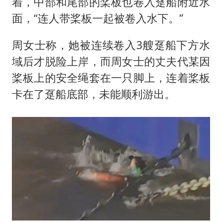
着，中部和尾部的桨板也卷入趸船附近水
面，“连人带桨板一起被卷入水下。”
周女士称，她被连续卷入3艘趸船下方水
域后才脱险上岸，而周女士的丈夫代某因
桨板上的安全绳套在一只脚上，连着桨板
卡在了趸船底部，未能顺利游出。