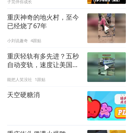
子芫伴你成长
重庆神奇的地火村，至今
已经烧了67年
小刘说趣奇
4跟贴
重庆轻轨有多先进？五秒
自动变轨，速度让美国望
尘莫及
能把人笑没社
1跟贴
天空硬糖消