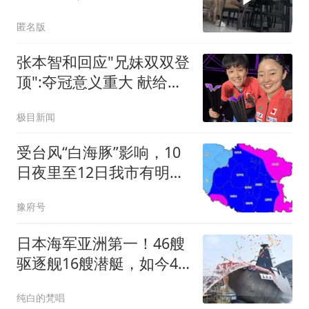
跑
匿名版
张本智和回应"兄妹双双登
顶":夺冠意义重大 献给爸
妈
极目新闻
受台风“白海豚”影响，10
日夜里至12日我市有明显
风雨天气
豫府号
日本海军亚洲第一！46艘
驱逐舰16艘潜艇，如今4
成趴窝，为啥？
纯白的梵唱