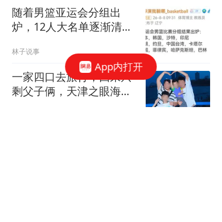
随着男篮亚运会分组出
炉，12人大名单逐渐清
晰，两大王牌或回归
林子说事
App内打开
一家四口去旅行，回来只
剩父子俩，天津之眼海河
边，这一夜太痛了
天气观察站
大爷到推拿店咨询"服
务"遭驱赶 看着女技师舍
不得走
小A看世界
经济濒临崩盘，求援西方
被无视！蒙古国下达紧缩