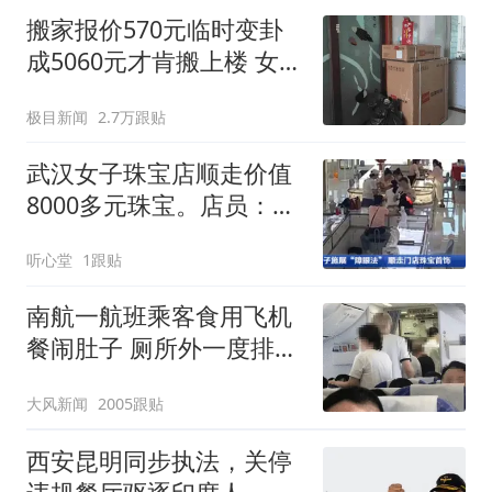
搬家报价570元临时变卦
成5060元才肯搬上楼 女子
傻眼
极目新闻
2.7万跟贴
武汉女子珠宝店顺走价值
8000多元珠宝。店员：她
是常客！
听心堂
1跟贴
南航一航班乘客食用飞机
餐闹肚子 厕所外一度排长
队
大风新闻
2005跟贴
西安昆明同步执法，关停