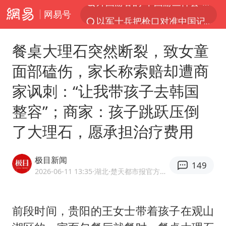
网易号
以军士兵把枪口对准中国记者
河南警方公开征集黑恶犯罪线索
餐桌大理石突然断裂，致女童
辽宁省深化扫黑除恶专项斗争
面部磕伤，家长称索赔却遭商
谢霆锋演唱会隔空祝王菲生日快乐
家讽刺：“让我带孩子去韩国
方桃子代言广告视频已下架
整容”；商家：孩子跳跃压倒
WTT横滨冠军赛女单四强国乒占三席
了大理石，愿承担治疗费用
浙江省发出今年第2号指挥长令
一周大涨超7% 金价为何突然上涨
极目新闻
149
白海豚登陆前还将加强
2026-06-11 13:35
·湖北
·楚天都市报官方网易号
生产也能“拼单”了
央视新主播李秋莹孙亚鹏亮相
前段时间，贵阳的王女士带着孩子在观山