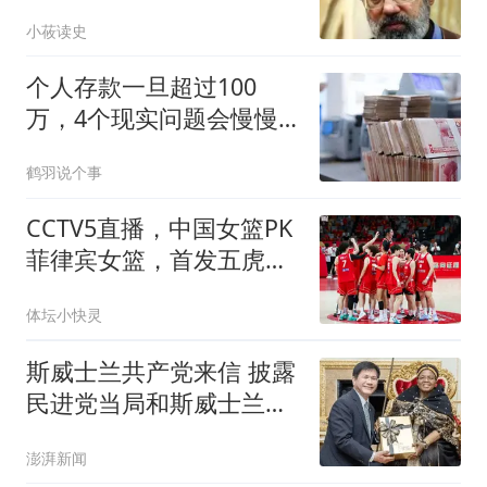
伊朗霍峡控制权
小莜读史
个人存款一旦超过100
万，4个现实问题会慢慢
找上门，真该早点看懂
鹤羽说个事
CCTV5直播，中国女篮PK
菲律宾女篮，首发五虎敲
定，鹿死谁手？
体坛小快灵
斯威士兰共产党来信 披露
民进党当局和斯威士兰的
勾当
澎湃新闻