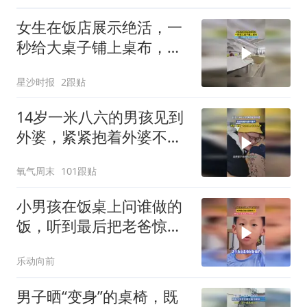
女生在饭店展示绝活，一
秒给大桌子铺上桌布，网
友：这是在学校学的吗
星沙时报
2跟贴
14岁一米八六的男孩见到
外婆，紧紧抱着外婆不撒
手，网友：婆婆一句还没
氧气周末
101跟贴
瘦否定了所有
小男孩在饭桌上问谁做的
饭，听到最后把老爸惊呆
了
乐动向前
男子晒“变身”的桌椅，既