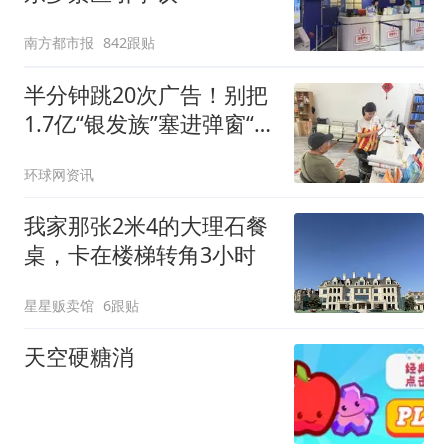
南方都市报
842跟贴
半分钟跳20次广告！别把
1.7亿“银发族”塞进弹窗“陷
阱”
环球网资讯
我家那张2米4的大理石餐
桌，卡在楼梯转角3小时
星星贩卖馆
6跟贴
天空硬糖消