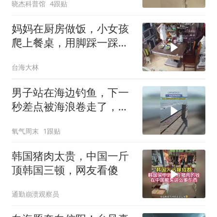
晓杰科普馆
4跟贴
妈妈在厨房做饭，小女孩
爬上餐桌，用脚踩一踩妈
妈做的饭菜！
台海大林
男子站在海边钓鱼，下一
秒差点被海浪卷走了，网
友：还好没冲到台阶下
氧气周末
1跟贴
面，真的太危险了
韩国猪肉太贵，中国一斤
顶韩国三顿，网友看傻
通勤崩溃观察员