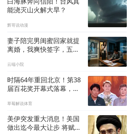
白海豚奔向信阳！台风真
能浇灭山火解大旱？
辉哥说动漫
妻子陪完男闺蜜回家就提
离婚，我爽快签字，五分
钟后她收到短信
云端小院
时隔64年重回北京！第38
届百花奖开幕式落幕，网
上吵翻了
草莓解说体育
美伊突发重大消息！美国
做出迄今最大让步 将赋予