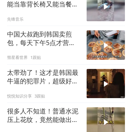
能当靠背长椅又能当餐
桌，网友：这个我真看上
先锋音乐
了
中国大叔跑到韩国卖煎
包，每天下午5点才营
业，直言月赚5万很满足
彗星看世界
1跟贴
太带劲了！这才是韩国最
牛逼的犯罪片，超级好
看，人不能太贪！
悦悦知识分享
3跟贴
很多人不知道！普通水泥
压上花纹，竟然能做出天
价大理石质感？