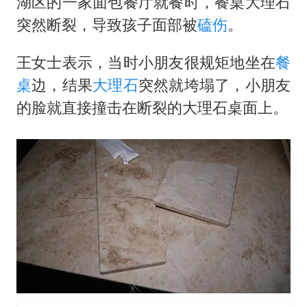
湖区的一家面包餐厅就餐时，餐桌
大理石
情侣在平潭拍日出时坠崖致一死一伤
突然断裂，导致孩子面部被
磕伤
。
吴宜泽回应晋级中国赛16强
河南刑案嫌犯被抓 逃窜时伤害多人
王女士表示，当时小朋友很规矩地坐在
餐
乐享全民健身 共筑健康中国
桌
边，结果
大理石
突然就垮塌了，小朋友
的脸就直接撞击在断裂的大理石桌面上。