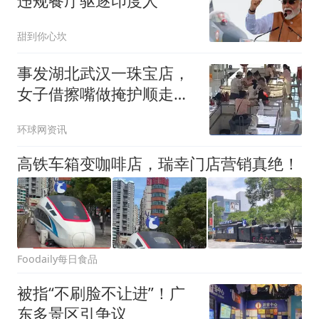
违规餐厅驱逐印度人
甜到你心坎
事发湖北武汉一珠宝店，
女子借擦嘴做掩护顺走八
千多元珍珠项链，店员：
环球网资讯
是店里的老主顾……民
警：嫌疑人百般抵赖，拒
高铁车箱变咖啡店，瑞幸门店营销真绝！
不承认
Foodaily每日食品
被指“不刷脸不让进”！广
东多景区引争议