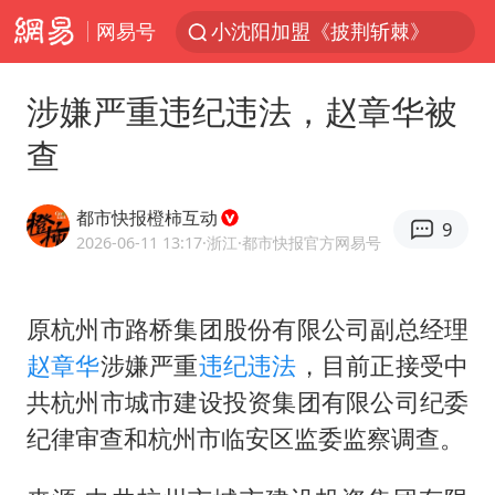
网易号
小沈阳加盟《披荆斩棘》
新疆生产建设兵团生态环境局原局长被查
涉嫌严重违纪违法，赵章华被
朱一龙的鼻子怎么了
查
上海暴雨已致多处积水
三预警齐发 11个省份有大到暴雨
都市快报橙柿互动
9
上海地铁4条线路全线停运
2026-06-11 13:17
·浙江
·都市快报官方网易号
上海鼓励居家办公
原杭州市路桥集团股份有限公司副总经理
4.2平卫生间补漏注胶花1.55万
赵章华
涉嫌严重
违纪违法
，目前正接受中
国乒连续两站无缘冠军
共杭州市城市建设投资集团有限公司纪委
5万小车卖不动 微型代步车集体遇冷
纪律审查和杭州市临安区监委监察调查。
湖北启动重大气象灾害三级应急响应