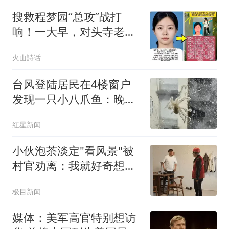
搜救程梦园“总攻”战打
响！一大早，对头寺老郭
家民宿门口就聚集大量的
火山詩话
队员，逆行者搜救队、山
岳搜救队同时出现
台风登陆居民在4楼窗户
发现一只小八爪鱼：晚上
已吃掉
红星新闻
小伙泡茶淡定"看风景"被
村官劝离：我就好奇想看
台风
极目新闻
媒体：美军高官特别想访