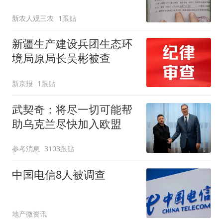
账，纪委称“违纪不违
新农人观三农
1跟贴
法”？限期拆除通知书成关
键“实锤”
新疆生产建设兵团生态环
境局原局长吴彬被查
新京报
1跟贴
武契奇：将尽一切可能帮
助乌克兰尽快加入欧盟
参考消息
3103跟贴
中国电信8人被调查
地产微资讯