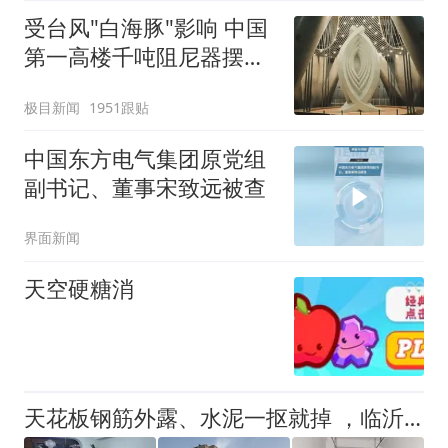
受台风"白海豚"影响 中国
第一高楼千吨阻尼器摆动
明显
极目新闻
1951跟贴
中国东方电气集团原党组
副书记、董事宋致远被查
界面新闻
天空硬糖消
天花板钢筋外露、水泥一抠就掉 ，临沂一安置楼交房半年即被鉴定存安全隐患；楼体至今未加固，仍有居民常住