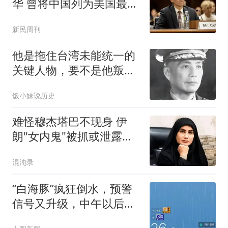
华 曾将中国列为美国最大
威胁
新民周刊
他是拖住台湾未能统一的
关键人物，要不是他叛
变，台湾或许已解放
饭小妹说历史
难怪穆杰塔巴不现身 伊
朗"女内鬼"被抓或泄露大
量机密
混沌录
“白海豚”疯狂倒水，预警
信号又升级，中午以后上
海风雨逐渐减小