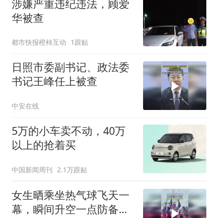
涉嫌严重违纪违法，顾爱
华被查
都市快报橙柿互动
1跟贴
日照市委副书记、政法委
书记王峰任上被查
中安在线
5万的小车卖不动，40万
以上的抢着买
中国新闻周刊
2.1万跟贴
女生晒乘坐热气球飞天一
幕，瞬间升空一点防备都