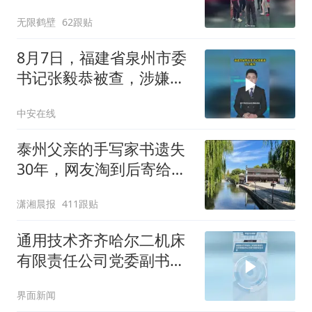
没有
无限鹤壁
62跟贴
8月7日，福建省泉州市委
书记张毅恭被查，涉嫌严
重违纪违法
中安在线
泰州父亲的手写家书遗失
30年，网友淘到后寄给女
儿：花鸟市场搬了，但爱
潇湘晨报
411跟贴
还在
通用技术齐齐哈尔二机床
有限责任公司党委副书记
吴春宇接受审查调查
界面新闻