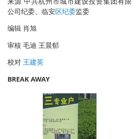
白海豚路径图
来源 中共杭州市城市建设投资集团有限
公司纪委、临安
区纪委
监委
周星驰妈妈现身香港首映礼
56岁刘奕君跟13岁女儿合跳
编辑 肖旭
大疆错失宇树
审核 毛迪 王晨郁
从科技创新看开局起步的时与势
校对
王建英
BREAK AWAY