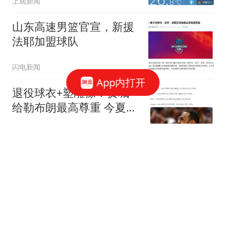
上观新闻
山东高速男篮官宣，新援
法耶加盟球队
闪电新闻
App内打开
退役球衣+塑雕像！费城
给勒布朗最高尊重 今夏运
作联盟第一还在补强
颜小白的篮球梦
北京市防汛办提示：全市
拟于8月11日上午启动防
汛二级应急响应
证券时报
武契奇：欧洲已处于大战