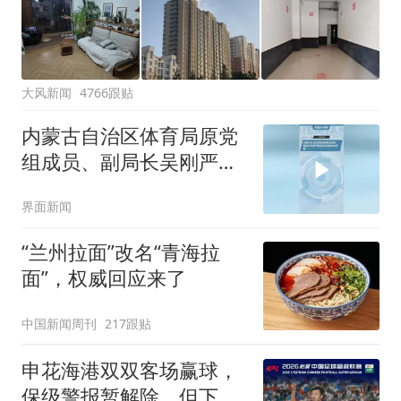
大风新闻
4766跟贴
内蒙古自治区体育局原党
组成员、副局长吴刚严重
违纪违法被开除党籍
界面新闻
“兰州拉面”改名“青海拉
面”，权威回应来了
中国新闻周刊
217跟贴
申花海港双双客场赢球，
保级警报暂解除，但下一