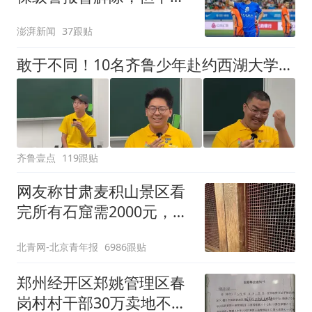
轮才是生死战
澎湃新闻
37跟贴
敢于不同！10名齐鲁少年赴约西湖大学！他们是谁？为何而选？
齐鲁壹点
119跟贴
网友称甘肃麦积山景区看
完所有石窟需2000元，景
区：部分石窟受特别保
北青网-北京青年报
6986跟贴
护，游客可按需买
郑州经开区郑姚管理区春
岗村村干部30万卖地不入