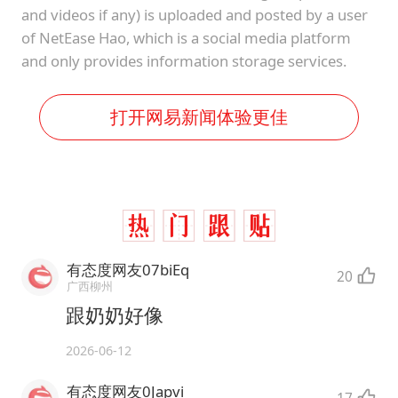
and videos if any) is uploaded and posted by a user
of NetEase Hao, which is a social media platform
and only provides information storage services.
打开网易新闻体验更佳
有态度网友07biEq
20
广西柳州
跟奶奶好像
2026-06-12
有态度网友0Japvi
17