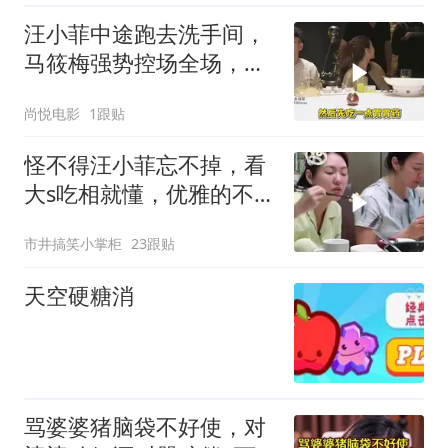
汪小菲中途跑去洗手间，
马筱梅强势控场全场，不
愧是当家贤内助
尚悦电影
1跟贴
怪不得汪小菲忘不掉，看
大s吃相就懂，优雅的不是
一点
市井搞笑小掌柜
23跟贴
天空硬糖消
骂婆婆猪脑袋不好使，对