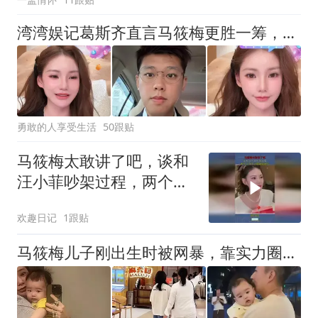
湾湾娱记葛斯齐直言马筱梅更胜一筹，提醒汪小菲月底协商别吃亏
勇敢的人享受生活
50跟贴
马筱梅太敢讲了吧，谈和
汪小菲吵架过程，两个人
日子过得很接地气
欢趣日记
1跟贴
马筱梅儿子刚出生时被网暴，靠实力圈粉舆论反转，小梅态度很通透