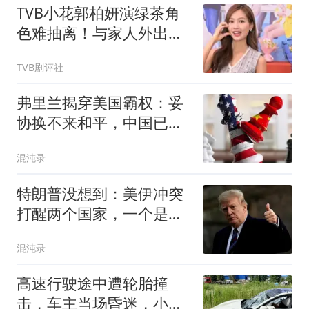
TVB小花郭柏妍演绿茶角
色难抽离！与家人外出散
心，现实碰到同类人选择
TVB剧评社
和解
弗里兰揭穿美国霸权：妥
协换不来和平，中国已经
上了生动一课！
混沌录
特朗普没想到：美伊冲突
打醒两个国家，一个是越
南，一个是菲律宾
混沌录
高速行驶途中遭轮胎撞
击，车主当场昏迷，小米