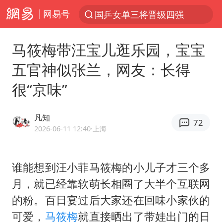
国乒女单三将晋级四强
网易号
光影经济撬动暑期消费新蓝海
马筱梅带汪宝儿逛乐园，宝宝
马克·艾伦退出斯诺克中国公开赛
新疆优化调整景区内自驾服务费
五官神似张兰，网友：长得
梁家辉：到内地拍戏不是北上是回归
很“京味”
茅台部分直营店飞天茅台提价
凡知
情侣平潭拍日出坠崖1死1伤
72
2026-06-11 12:40
·上海
上四休三，但降薪1000元，你接受吗？
杭州全市有序停课
谁能想到
汪小菲
马筱梅
的小儿子才三个多
商场现钱学森巨幅海报 负责人回应
月，就已经靠软萌长相圈了大半个互联网
36岁男演员成景区NPC后人气爆棚
的粉。百日宴过后大家还在回味小家伙的
可爱，
马筱梅
就直接晒出了带娃出门的日
全民健身事业高质量发展