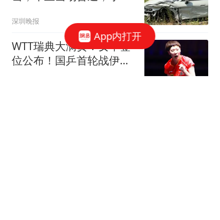
SU7自动减速靠边、电池
深圳晚报
断电解锁车门，自主拨打
App内打开
120，挽救遇险车主生命
WTT瑞典大满贯：女单签
位公布！国乒首轮战伊藤
美诚，王曼昱等人对手出
全言作品
炉
等不及了，前首富开始抄
底房地产！
金刀说房
阿斯：哈兰德现身西班
牙，享受赛季开始前的最
后几天假期
懂球帝