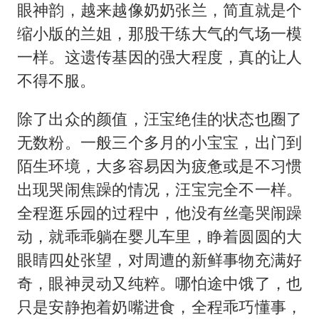
眼神韵，越来越像奶奶张兰，简直就是个
缩小版的兰姐，那股干练大气的气场一模
一样。这遗传基因的强大程度，真的让人
不得不服。
除了出众的颜值，汪宝绝佳的状态也圈了
无数粉。一般三个多月的小宝宝，出门到
陌生环境，大多容易因为疲惫或是不习惯
出现哭闹焦躁的情况，汪宝完全不一样。
全程逛乐园的过程中，他没有丝毫哭闹躁
动，就乖乖躺在婴儿车里，睁着圆圆的大
眼睛四处张望，对周遭的新鲜事物充满好
奇，眼神灵动又纯粹。哪怕途中饿了，也
只是安静抱着奶嘴进食，全程乖巧懂事，