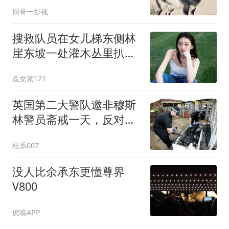
里！
周哥一影视
搜救队员在女儿梯东侧林
崖东坡一处灌木丛里扒出
一顶紫帽子
叒女紫121
英国第二大警队邀非穆斯
林警员斋戒一天，反对党
司法负责人痛批不妥
桂系007
没人比余承东更懂尊界
V800
虎嗅APP