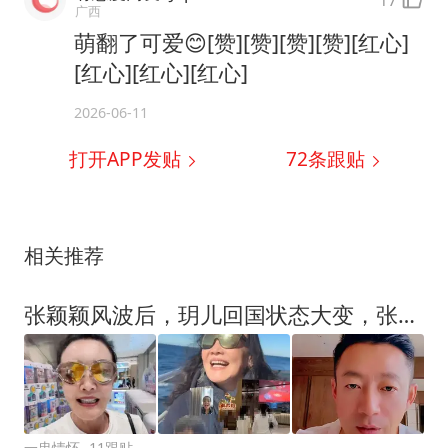
广西
萌翻了可爱😊[赞][赞][赞][赞][红心]
[红心][红心][红心]
2026-06-11
打开APP发贴
72
条跟贴
相关推荐
张颖颖风波后，玥儿回国状态大变，张兰曝接班人猛料，小S表态
一盅情怀
11跟贴