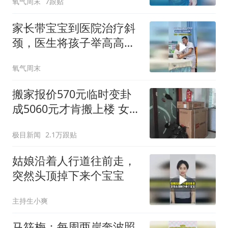
氧气周末
7跟贴
母子连心吧
家长带宝宝到医院治疗斜
颈，医生将孩子举高高观
察，网友：医生和患者都
氧气周末
很开心
搬家报价570元临时变卦
成5060元才肯搬上楼 女子
傻眼
极目新闻
2.1万跟贴
姑娘沿着人行道往前走，
突然头顶掉下来个宝宝
主持生小爽
马筱梅：每周两岸奔波照