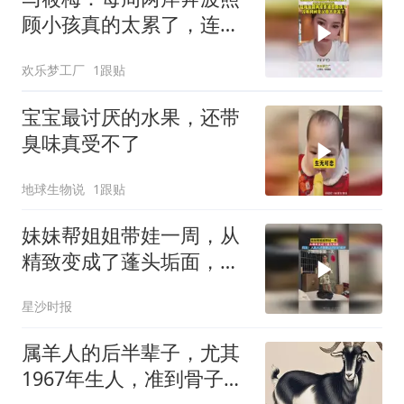
顾小孩真的太累了，连父
母都没空见！
欢乐梦工厂
1跟贴
宝宝最讨厌的水果，还带
臭味真受不了
地球生物说
1跟贴
妹妹帮姐姐带娃一周，从
精致变成了蓬头垢面，网
友：人和人还是刚认识的
星沙时报
时候好
属羊人的后半辈子，尤其
1967年生人，准到骨子