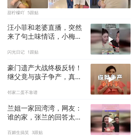
甜柠檬吖
5跟贴
汪小菲和老婆直播，突然
来了句土味情话，小梅都
不知道怎么接！
闪光日记
1跟贴
豪门遗产大战终极反转！
继父竟与孩子争产，真相
太炸裂！
邻家二蛋不靠谱
兰姐一家回湾湾，网友：
谁的家，张兰的回答太巧
妙！
百媚生搞笑
3跟贴