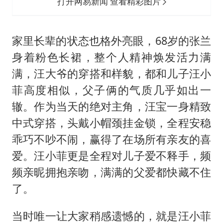
打开网易新闻 查看精彩图片
家里长辈的状态也格外亮眼，68岁的张兰
身着粉色长裙，整个人精神焕发活力满
满，汪大爷的穿搭和样貌，都和儿子汪小
菲高度相似，父子俩的气质几乎如出一
辙。作为当天的绝对主角，汪宝一身精致
中式穿搭，头戴小帽颈挂金锁，全程安稳
乖巧不吵不闹，赢得了在场所有亲友的喜
爱。汪小菲更是全程对儿子爱不释手，频
频亲昵拥抱亲吻，满满的父爱都快藏不住
了。
当时唯一让大家稍感遗憾的，就是汪小菲