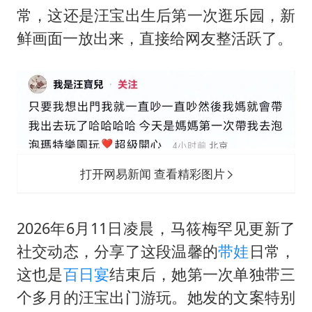
常，这还是汪宝出生后第一次逛乐园，新
台当局重金为“台独”织“皇帝新衣”
鲜画面一放出来，直接给网友整活跃了。
几元成本的AI广告导致千万市值蒸发
老挝国会主席赛宋蓬逝世
夏日经济乘“热”而上 消费市场向“新”而行
白海豚将正面袭击贯穿浙江
酒店回应车内过夜被收150元
打开网易新闻 查看精彩图片
乐享全民健身 共筑健康中国
2026年6月11日凌晨，马筱梅罕见更新了
社交动态，分享了这段温馨的
带娃
日常，
这也是
百日宴
结束后，她第一次单独带三
个多月的汪宝出门游玩。她发的文案特别