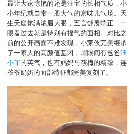
最让大家惊艳的还是汪宝的长相气质，小
小年纪就自带一股大气的京味儿气场。天
生天庭饱满浓眉大眼，五官舒展端正，一
眼看过去就是特别有福气的面相。对比之
前的公开画面不难发现，小家伙完美继承
了一家人的高颜值基因，眉眼间有爸爸
汪
小菲
的英气，也有妈妈马筱梅的精致，连
爷爷奶奶的面部特征都完美复刻了。