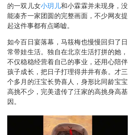
的一双儿女
小玥儿
和小霖霖并未现身，没
能凑齐一家团圆的完整画面，不少网友提
起这件事都有点唏嘘。
如今百日宴落幕，马筱梅也慢慢回归了日
常带娃生活。独自在北京生活打拼的她，
不仅稳稳经营着自己的事业，还用心陪伴
孩子成长，把日子打理得井井有条。才三
个多月的汪宝长势喜人，身形比同龄宝宝
高挑不少，完美遗传了汪家的高挑身高基
因。