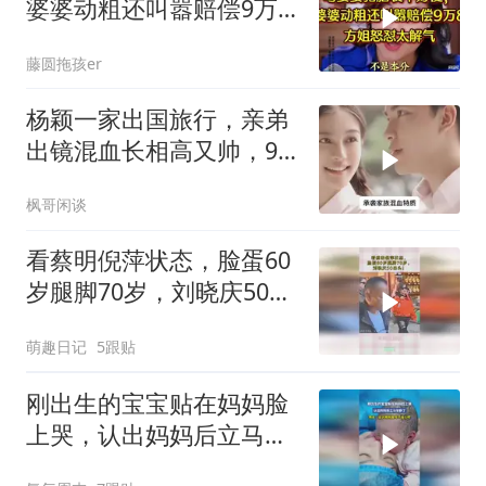
婆婆动粗还叫嚣赔偿9万
8，方姐怒怼太解气
藤圆拖孩er
杨颖一家出国旅行，亲弟
出镜混血长相高又帅，9
岁小海绵长发清秀
枫哥闲谈
看蔡明倪萍状态，脸蛋60
岁腿脚70岁，刘晓庆50出
头！
萌趣日记
5跟贴
刚出生的宝宝贴在妈妈脸
上哭，认出妈妈后立马安
静了，网友：这大概就是