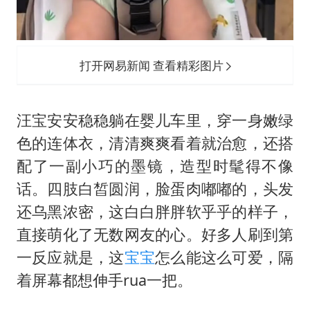
打开网易新闻 查看精彩图片
汪宝安安稳稳躺在婴儿车里，穿一身嫩绿
色的连体衣，清清爽爽看着就治愈，还搭
配了一副小巧的墨镜，造型时髦得不像
话。四肢白皙圆润，脸蛋肉嘟嘟的，头发
还乌黑浓密，这白白胖胖软乎乎的样子，
直接萌化了无数网友的心。好多人刷到第
一反应就是，这
宝宝
怎么能这么可爱，隔
着屏幕都想伸手rua一把。