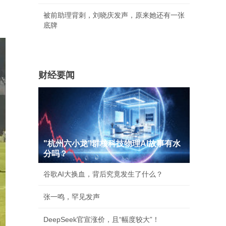
被前助理背刺，刘晓庆发声，原来她还有一张
底牌
财经要闻
"杭州六小龙"群核科技物理AI故事有水
分吗？
谷歌AI大换血，背后究竟发生了什么？
张一鸣，罕见发声
DeepSeek官宣涨价，且“幅度较大”！