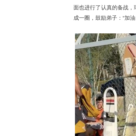
面也进行了认真的备战，
成一圈，鼓励弟子：“加油