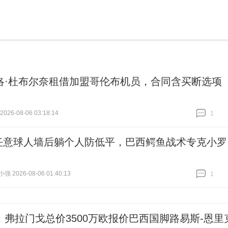
洛·杜布尔奈租借加盟哥伦布机员，合同含买断选项
26-08-06 03:18:14
1
跟贴
1
任意球人墙后躺个人防低平，巴西鳄鱼战术专克小罗
 2026-08-06 01:40:13
1
跟贴
1
：弗拉门戈总价3500万欧报价巴西国脚路易斯-恩里