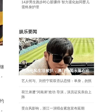
14岁男生跑步时心脏骤停 智力退化如同婴儿
需终身护理
娱乐要闻
继
周杰伦私生活被扒，澳门传闻水落石出
，
艺人何与、刘些宁双双否认恋情：单身，勿扰
荷兰弟遭“河南弟”抢功 导演，演员证实亲自上
阵
约
受台风影响，浙江一演唱会紧急宣布延期
，