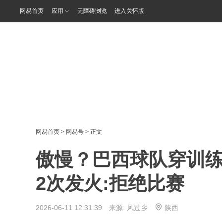
网易首页
应用
无障碍浏览
进入关怀版
网易首页
>
网易号
> 正文
傲慢？巴西球队穿训练
2次发火:拒绝比赛
2026-06-11 12:31:39 来源:
风过乡
陕西