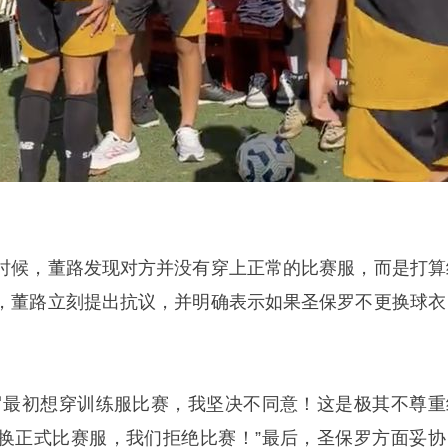
时候，董路发现对方并没有穿上正常的比赛服，而是打算
，董路立刻提出抗议，并明确表示如果圣保罗不更换球衣
。
罗最初想穿训练服比赛，我坚决不同意！这是极其不尊重
换正式比赛服，我们拒绝比赛！”最后，圣保罗方面妥协