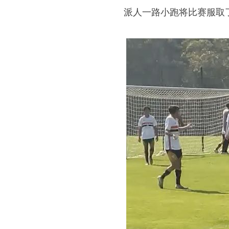
派人一路小跑将比赛服取了