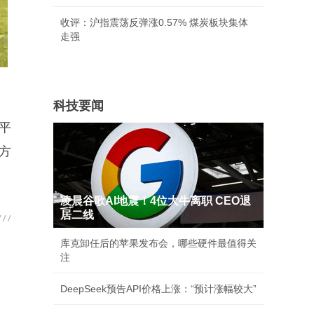
收评：沪指震荡反弹涨0.57% 煤炭板块集体
走强
科技要闻
平
方
凌晨谷歌AI地震！4位大牛离职 CEO退
居二线
库克卸任后的苹果发布会，哪些硬件最值得关
注
DeepSeek预告API价格上涨：“预计涨幅较大”