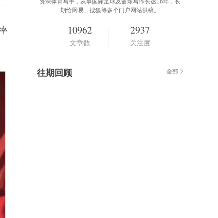
资深体育写手，从事国际足球及篮球写作长达16年，长
期给网易、搜狐等多个门户网站供稿。
10962
2937
率
文章数
关注度
。
往期回顾
全部