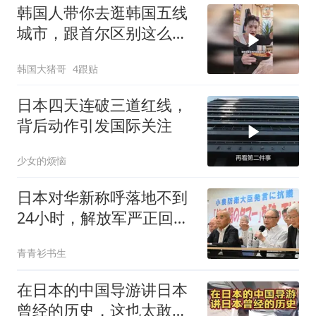
韩国人带你去逛韩国五线
城市，跟首尔区别这么
大？
韩国大猪哥
4跟贴
日本四天连破三道红线，
背后动作引发国际关注
少女的烦恼
日本对华新称呼落地不到
24小时，解放军严正回
应，贼喊捉贼
青青衫书生
在日本的中国导游讲日本
曾经的历史，这也太敢说