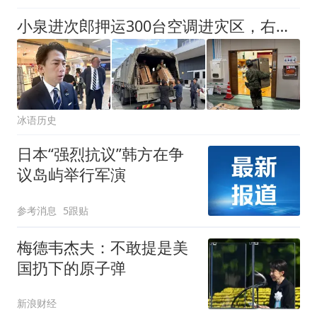
媒：政府应倾听灾民呼
小泉进次郎押运300台空调进灾区，右翼破防：自卫队怎能用中国货
喊，而不是摆拍宣传片
冰语历史
日本“强烈抗议”韩方在争
议岛屿举行军演
参考消息
5跟贴
梅德韦杰夫：不敢提是美
国扔下的原子弹
新浪财经