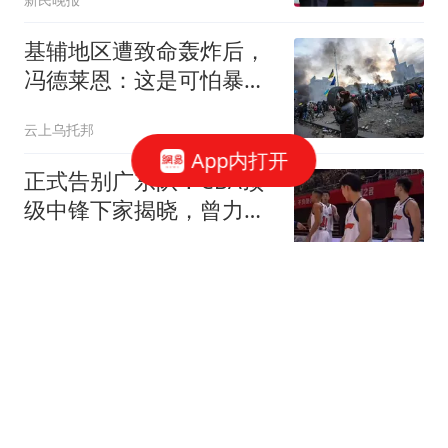
基辅地区遭致命轰炸后，
冯德莱恩：这是可怕暴
行，俄必须付出代价
云上乌托邦
App内打开
正式告别广东队！CBA顶
级中锋下家揭晓，曾力压
徐昕+焦泊乔
小小科普员
北约学者：对乌克兰的斩
首行动终于开始，几个月
内乌将投降
影孖看世界
我们终于赢了！横滨冠军