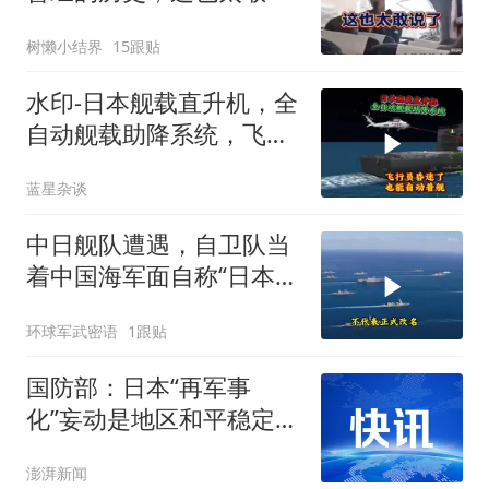
了
树懒小结界
15跟贴
水印-日本舰载直升机，全
自动舰载助降系统，飞行
员昏迷了，也能自动着舰
蓝星杂谈
中日舰队遭遇，自卫队当
着中国海军面自称“日本海
军”，被当场训斥后仍不改
环球军武密语
1跟贴
口！
国防部：日本“再军事
化”妄动是地区和平稳定的
真正威胁
澎湃新闻