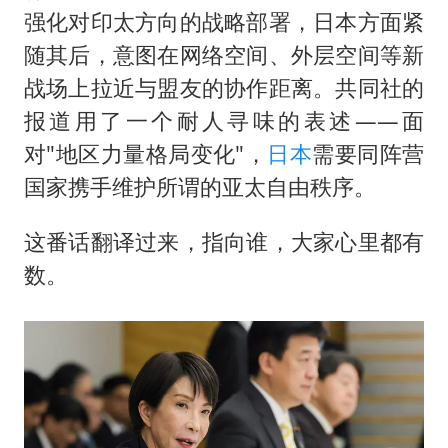
女孩摆摊卖菌子时收到北大通知书
强化对印太方向的战略部署，日本方面紧
改名后的“青海拉面”店
随其后，意图在网络空间、外层空间等新
命案逃犯躲进深山21年活得像野人
战场上拉近与盟友的协作距离。共同社的
广岛核爆81周年央视播《奥本海默》
报道用了一个耐人寻味的表述——面
对"地区力量格局变化"，
日本
需要同阵营
全球百万人“花钱干农活”
国家携手维护所谓的亚太自由秩序。
DeepSeek投资宇树科技意味什么
东方之约 相约未来
这番话翻译过来，指向谁，大家心里都有
数。