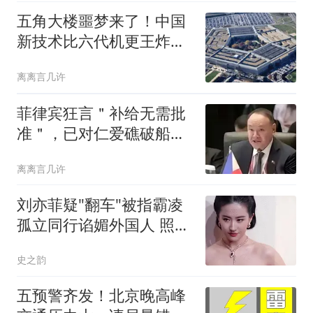
五角大楼噩梦来了！中国
新技术比六代机更王炸！
俄媒：差距已拉开
离离言几许
菲律宾狂言＂补给无需批
准＂，已对仁爱礁破船进
行了15次补给
离离言几许
刘亦菲疑"翻车"被指霸凌
孤立同行谄媚外国人 照片
披露
史之韵
五预警齐发！北京晚高峰