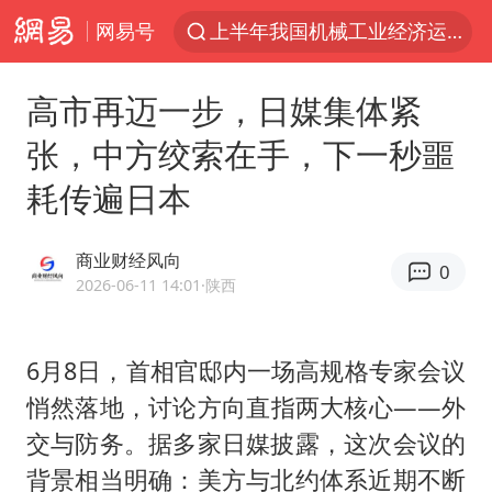
网易号
上半年我国机械工业经济运行稳中有进
官方通报教师招聘笔试前13名被淘汰
高市再迈一步，日媒集体紧
河南撤回“领导带薪错峰休假”通知
张，中方绞索在手，下一秒噩
泰国枪击案凶手先杀祖父母后行凶
耗传遍日本
台风“白海豚”体型变大！环流面积接近13个浙江那么大
泰国校园枪击案死亡人数升至7人
商业财经风向
0
东航新规：提前14天可免费退改签
2026-06-11 14:01
·陕西
国防部：坚决反制任何闹海挑衅图谋
四川宜宾地震网友称睡觉被摇醒
6月8日，首相官邸内一场高规格专家会议
悄然落地，讨论方向直指两大核心——外
曝美拒绝乌增购“爱国者”导弹请求
交与防务。据多家日媒披露，这次会议的
陕西省委书记赶赴柞水县杏坪镇
背景相当明确：美方与北约体系近期不断