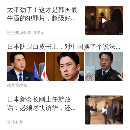
太带劲了！这才是韩国最
牛逼的犯罪片，超级好
看，人不能太贪！
悦悦知识分享
3跟贴
日本防卫白皮书上，对中国换了个说法，中日关系或有望改善？
残梦重生来
日本新会长刚上任就放
话：必须尽快访华，还点
名批评了高市早苗
青仔有梦