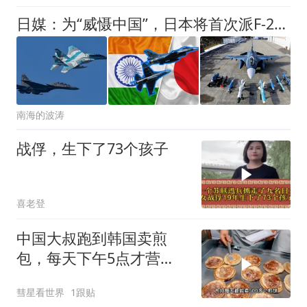
日媒：为“威慑中国”，日本将首次派F-2战斗机前往印度，与印度展开联合训练
南海的波涛
战俘，生下了73个孩子
喜老登
中国大叔跑到韩国卖煎
包，每天下午5点才营
业，直言月赚5万很满足
彗星看世界
1跟贴