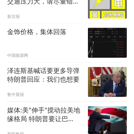
交通压力大，请尽量错峰
出行
新京报
金饰价格，集体回落
中国能源网
泽连斯基喊话要更多导弹
特朗普回应：我们也想要
鲁中晨报
媒体:美"伸手"搅动拉美地
缘格局 特朗普要让巴
西"变天"
新民晚报